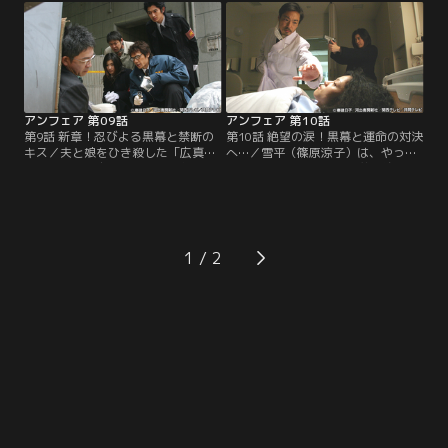
ろ、雪平（篠原涼子）の口座に募金
雅也）は、犯人が警察内部の者で、
が続々と集まり、要求額の12億円を
雪平の娘・美央（向井地美音）と牧
突破した。すると今度は、集まった
村の誘拐事件にも関連している可能
金で「広真建設」の株を買えとの指
性が高いと推測する。
示が…。
アンフェア 第09話
アンフェア 第10話
第9話 新章！忍びよる黒幕と禁断の
第10話 絶望の涙！黒幕と運命の対決
キス／夫と娘をひき殺した「広真建
へ…／雪平（篠原涼子）は、やって
設」の社長・広田（伊藤洋三郎）
きた蓮見のマンションで首を絞めら
に、その事実を認めさせた牧村（木
れ倒れている蓮見を見つける。室内
村多江）だったが、何者かにより射
には、牧村（木村多江）を狙撃した
殺されてしまう。警察は、牧村は誘
と思われるライフルと、和夫（香川
拐事件の口封じのために狙撃され、
照之）の名刺が残されていた。検視
真犯人は誘拐事件の共犯者だと断
官・三上（加藤雅也）から、連続殺
1
定。警察内部の犯行という可能性が
人事件の犯人が同一犯であることな
より強くなった。
どが報告された…。