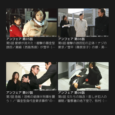
なった第4の殺人事件。連続予告殺
「か弱き者」を救うため、警察はお
人の容疑者として、雪平（篠原涼
とり捜査を行ったが失敗に終わる。
子）の幼なじみの理恵子（小林麻
犯人が予告する条件に該当するビル
央）と交際していた平井唯人（眞島
は4千棟以上あり、ビルを特定でき
秀和）が指名手配されるが、行方は
ずにいた。安藤（瑛太）は、事実を
分からない。そんな折、『推理小
マスコミに公表して各ビルを一斉に
説・中巻』がマスコミ各社に届
封鎖してはどうかと提案するが…。
く…。
アンフェア 第05話
アンフェア 第06話
第5話 愛娘が消えた！衝撃の募金型
第6話 衝撃の誘拐犯の正体！ナゾの
誘拐／瀬崎（西島秀俊）が雪平（篠
要求／雪平（篠原涼子）の娘・美央
原涼子）に射殺されたことで幕を閉
（向井地美音）が誘拐された前代未
じた“小説型予告殺人事件”。犯人を
聞の“募金型身代金要求事件”。犯人
射殺した雪平はマスコミや人権擁護
が連続殺人犯だった瀬崎（西島秀
団体からの批判を受けることになっ
俊）とつながっている人間か、警察
た。そんな中、雪平の娘・美央（向
関係者という線が浮上していた。夜
井地美音）が誘拐された。雪平は上
が明けた頃、犯人から雪平の携帯に
司・安本（志賀廣太郎）に事実を伝
電話が入り「午前7時、東京タワー
え極秘捜査を始める。しかし…。
下にある公衆電話へ行け」と告げ
る…。
アンフェア 第07話
アンフェア 第08話
第7話 急転！恐怖の銃弾が刑事を襲
第8話 女たちの執念！悲しき犯人の
う！／“募金型身代金要求事件”の犯
最期／警察署の地下室で、牧村（木
人の指示通り、家政婦・牧村（木村
村多江）に撃たれた安藤（瑛太）
多江）の夫と娘が犠牲になった事件
は、意識不明の重体に陥った。雪平
についての記事を新聞に載せたとこ
（篠原涼子）と検視官・三上（加藤