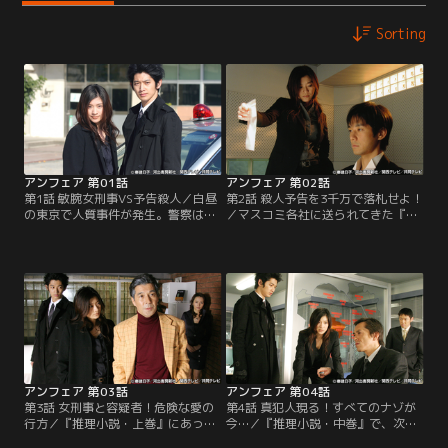
Sorting
アンフェア 第01話
アンフェア 第02話
第1話 敏腕女刑事VS予告殺人／白昼
第2話 殺人予告を3千万で落札せよ！
の東京で人質事件が発生。警察は犯
／マスコミ各社に送られてきた『推
人の男を説得するが、男は逆上。そ
理小説・上巻』の記述通りに起きた
の時、ロングコート姿の美女が現れ
第3の殺人。現場にいた瀬崎（西島
犯人に向かって歩きだした。捜査一
秀俊）のポケットから、「アンフェ
課の検挙率ナンバーワン刑事・雪平
アなのは誰か？」と書かれた栞（し
夏見（篠原涼子）だ。雪平は一瞬の
おり）が見つかった。それを聞いた
隙をつき犯人に駆け寄り蹴りを食ら
雪平（篠原涼子）は、瀬崎を取り調
わした。同じ日の夜、公園で中年男
べることに。動機はあるように思わ
性と女子高校生の刺殺遺体が発見さ
れるのだが、まったく動揺を見せな
れた…。
い瀬崎に雪平は興味を持つ。
アンフェア 第03話
アンフェア 第04話
第3話 女刑事と容疑者！危険な愛の
第4話 真犯人現る！すべてのナゾが
行方／『推理小説・上巻』にあった
今…／『推理小説・中巻』で、次な
通り、『愛する者』がターゲットに
る殺人のターゲットと予告された