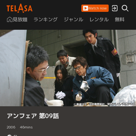
Watch now
見放題
ランキング
ジャンル
レンタル
無料
は
アンフェア 第09話
2006
46
mins