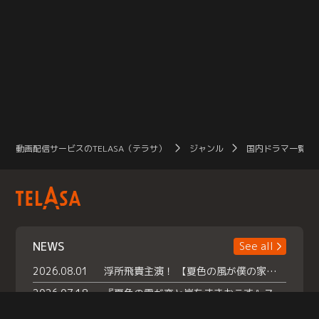
動画配信サービスのTELASA（テラサ）
ジャンル
国内ドラマ一覧（
NEWS
See all
2026.08.01
浮所飛貴主演！ 【夏色の風が僕の家にやってきた】 本日よりテラサで独占配信スタート！
2026.07.18
『夏色の雲が恋と嵐をまきおこす』スペシャルメイキング 【Part1】2026年７月18日（土）23時30分～配信スタート！話題のシーンの裏側を大公開！豪華キャスト大集合！ 『武宮家 真夏の家族会議』開催！
2026.07.15
救命医・遥（今田）の《心揺さぶる過去》や、 麻酔科医・権野（船越英一郎）の《謎多きプライベート》など… 《知られざるエピソード》を独占配信！