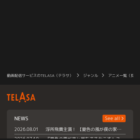
動画配信サービスのTELASA（テラサ）
ジャンル
アニメ一覧（見放
NEWS
See all
2026.08.01
浮所飛貴主演！ 【夏色の風が僕の家にやってきた】 本日よりテラサで独占配信スタート！
2026.07.18
『夏色の雲が恋と嵐をまきおこす』スペシャルメイキング 【Part1】2026年７月18日（土）23時30分～配信スタート！話題のシーンの裏側を大公開！豪華キャスト大集合！ 『武宮家 真夏の家族会議』開催！