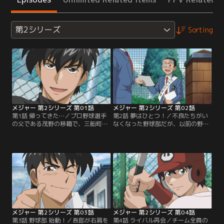
第2シリーズ
Sorting
メジャー 第2シリーズ 第01話
メジャー 第2シリーズ 第02話
第1話 帰ってきた…／プロ野球選手
第2話 夢はひとつ！／不良たちがい
の父である茂野の移籍で、三船町へ
なくなった野球部だが、以前の野球
と帰ってきた吾郎。三船東中学校へ
部員たちが全く戻ってこない。山根
転校早々、野球部の不良部員、牟田
たちが邪魔をしていることに気づく
や及川から至近距離でノックを受け
小森。さらに、チームメイトの大林
ていた友人の小森を助ける。また一
まで、牟田、及川におどされてしま
緒に野球ができると再会を喜ぶ小森
う。助けを求める大林に、吾郎は
に、吾郎はなぜか「サッカー部に入
「野球が好きなら簡単にあきらめる
る」と告げる。吾郎は野球をあきら
な」と言う。小森と大林は勇気を出
めてしまったのか…！？【提供：バ
し、新入部員の勧誘を始めるが…。
ンダイチャンネル】
【提供：バンダイチャンネル】
メジャー 第2シリーズ 第03話
メジャー 第2シリーズ 第04話
第3話 野球部 始動！／吾郎が右肩を
第4話 ライバル再会／チーム全員の