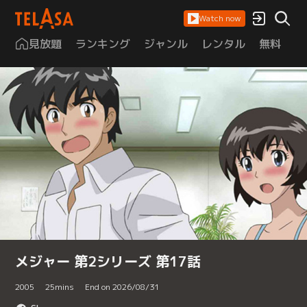
Watch now
見放題
ランキング
ジャンル
レンタル
無料
は
メジャー 第2シリーズ 第17話
2005
25
mins
End on 2026/08/31