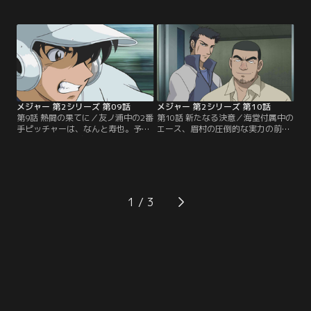
郎。三船東と友ノ浦との決戦が始ま
続ホームランを打たれてしまう。友
った。初回、3番を敬遠してあえて
ノ浦ナインは寿也につなぐため、ラ
寿也と勝負し、打ち取る吾郎。逆に
ンナーをためるチームプレイに徹す
寿也は、吾郎を敬遠すると見せか
る。それを見た寿也は、自分が海堂
け、無理に打ってきた吾郎を凡打に
への進学や吾郎との勝負にこだわる
抑える。互いにヒートアップする二
あまり、純粋に野球を楽しむ気持ち
人。試合は予想もつかぬ展開に…。
を忘れていたと気づく…。【提供：
【提供：バンダイチャンネル】
バンダイチャンネル】
メジャー 第2シリーズ 第09話
メジャー 第2シリーズ 第10話
第9話 熱闘の果てに／友ノ浦中の2番
第10話 新たなる決意／海堂付属中の
手ピッチャーは、なんと寿也。予想
エース、眉村の圧倒的な実力の前に
以上の速球を投げる寿也に、なすす
完敗した吾郎は、海堂高校を受験し
べのない三船東のバッター、宮本。
て、野球部へ入る決意をする。「二
「何もしないで負けるのは無しだ」
人で海堂を乗っ取ろうぜ」と、吾郎
という吾郎のはげましを受けた宮本
は寿也にも海堂を受験するよう誘う
は、ラストボールで思い切りバット
が、祖父母に学費の負担をかけたく
を振りぬき、それが意外な結果をも
ない寿也はかたくなに拒絶する。だ
1
たらす。逆に追いつめられた寿也は
が、寿也の本音を知った祖父母の口
吾郎との直接対決を選ぶが…。【提
からは意外な言葉が…。【提供：バ
供：バンダイチャンネル】
ンダイチャンネル】