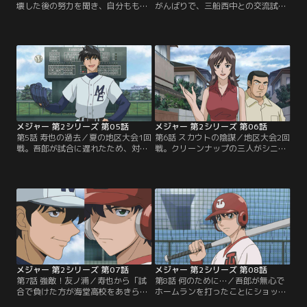
壊した後の努力を聞き、自分ももう
がんばりで、三船西中との交流試合
一度がんばってみようと野球部に戻
に勝った三船東中野球部。吾郎も正
った山根。メンバーが足りないため
式に加わり、夏の大会に向けて練習
牟田と及川も加わり、新生・三船東
の日々が始まる。そんな中、清水の
中野球部がスタート！最初はいやい
提案で練習試合の申し込みに行った
や練習をしていた牟田、及川も、少
友ノ浦中で、吾郎は「忙しいから」
しずつ、野球の楽しさを知り始め
とすげなく断られたことに怒り、友
る。1週間後の朝、ランニング中に
ノ浦中野球部のキャプテンに「勝負
偶然、吾郎は清水と出会い…。【提
しろ！」と詰め寄る…。【提供：バ
供：バンダイチャンネル】
ンダイチャンネル】
メジャー 第2シリーズ 第05話
メジャー 第2シリーズ 第06話
第5話 寿也の過去／夏の地区大会1回
第6話 スカウトの陰謀／地区大会2回
戦。吾郎が試合に遅れたため、対戦
戦。クリーンナップの三人がシニア
相手に先制された三船東中。そこへ
リーグの試合をかけ持ちして三船東
現れた吾郎は超スローボールで相手
との試合に遅れて来た対戦相手の青
バッターを打ち取る。小森はスロー
武館中は、楽勝と思った試合が4回
ボールが特訓の成果だと見抜くが、
までパーフェクトに抑えられている
山根は練習を勝手に休んだ吾郎を
ことに驚く。青武館の三人を見に来
「チームワークがない」と責める。
た海堂高校のスカウトである大貫
だが、吾郎はチームワークは「なれ
は、吾郎の投球にほれ込み、海堂の
合いではない」と言い返す…。【提
特待生に選びたいと告げるが…。
供：バンダイチャンネル】
【提供：バンダイチャンネル】
メジャー 第2シリーズ 第07話
メジャー 第2シリーズ 第08話
第7話 強敵！友ノ浦／寿也から「試
第8話 何のために…／吾郎が無心で
合で負けた方が海堂高校をあきらめ
ホームランを打ったことにショック
る」と、賭けを持ちかけられた吾
を受けた寿也は動揺し、山根にも連