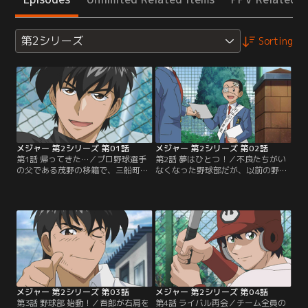
第2シリーズ
Sorting
メジャー 第2シリーズ 第01話
メジャー 第2シリーズ 第02話
第1話 帰ってきた…／プロ野球選手
第2話 夢はひとつ！／不良たちがい
の父である茂野の移籍で、三船町へ
なくなった野球部だが、以前の野球
と帰ってきた吾郎。三船東中学校へ
部員たちが全く戻ってこない。山根
転校早々、野球部の不良部員、牟田
たちが邪魔をしていることに気づく
や及川から至近距離でノックを受け
小森。さらに、チームメイトの大林
ていた友人の小森を助ける。また一
まで、牟田、及川におどされてしま
緒に野球ができると再会を喜ぶ小森
う。助けを求める大林に、吾郎は
に、吾郎はなぜか「サッカー部に入
「野球が好きなら簡単にあきらめる
る」と告げる。吾郎は野球をあきら
な」と言う。小森と大林は勇気を出
めてしまったのか…！？【提供：バ
し、新入部員の勧誘を始めるが…。
ンダイチャンネル】
【提供：バンダイチャンネル】
メジャー 第2シリーズ 第03話
メジャー 第2シリーズ 第04話
第3話 野球部 始動！／吾郎が右肩を
第4話 ライバル再会／チーム全員の