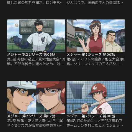
壊した後の努力を聞き、自分ももう
がんばりで、三船西中との交流試合
一度がんばってみようと野球部に戻
に勝った三船東中野球部。吾郎も正
った山根。メンバーが足りないため
式に加わり、夏の大会に向けて練習
牟田と及川も加わり、新生・三船東
の日々が始まる。そんな中、清水の
中野球部がスタート！最初はいやい
提案で練習試合の申し込みに行った
や練習をしていた牟田、及川も、少
友ノ浦中で、吾郎は「忙しいから」
しずつ、野球の楽しさを知り始め
とすげなく断られたことに怒り、友
る。1週間後の朝、ランニング中に
ノ浦中野球部のキャプテンに「勝負
偶然、吾郎は清水と出会い…。【提
しろ！」と詰め寄る…。【提供：バ
供：バンダイチャンネル】
ンダイチャンネル】
メジャー 第2シリーズ 第05話
メジャー 第2シリーズ 第06話
第5話 寿也の過去／夏の地区大会1回
第6話 スカウトの陰謀／地区大会2回
戦。吾郎が試合に遅れたため、対戦
戦。クリーンナップの三人がシニア
相手に先制された三船東中。そこへ
リーグの試合をかけ持ちして三船東
現れた吾郎は超スローボールで相手
との試合に遅れて来た対戦相手の青
バッターを打ち取る。小森はスロー
武館中は、楽勝と思った試合が4回
ボールが特訓の成果だと見抜くが、
までパーフェクトに抑えられている
山根は練習を勝手に休んだ吾郎を
ことに驚く。青武館の三人を見に来
「チームワークがない」と責める。
た海堂高校のスカウトである大貫
だが、吾郎はチームワークは「なれ
は、吾郎の投球にほれ込み、海堂の
合いではない」と言い返す…。【提
特待生に選びたいと告げるが…。
供：バンダイチャンネル】
【提供：バンダイチャンネル】
メジャー 第2シリーズ 第07話
メジャー 第2シリーズ 第08話
第7話 強敵！友ノ浦／寿也から「試
第8話 何のために…／吾郎が無心で
合で負けた方が海堂高校をあきらめ
ホームランを打ったことにショック
る」と、賭けを持ちかけられた吾
を受けた寿也は動揺し、山根にも連