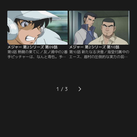
郎。三船東と友ノ浦との決戦が始ま
続ホームランを打たれてしまう。友
った。初回、3番を敬遠してあえて
ノ浦ナインは寿也につなぐため、ラ
寿也と勝負し、打ち取る吾郎。逆に
ンナーをためるチームプレイに徹す
寿也は、吾郎を敬遠すると見せか
る。それを見た寿也は、自分が海堂
け、無理に打ってきた吾郎を凡打に
への進学や吾郎との勝負にこだわる
抑える。互いにヒートアップする二
あまり、純粋に野球を楽しむ気持ち
人。試合は予想もつかぬ展開に…。
を忘れていたと気づく…。【提供：
【提供：バンダイチャンネル】
バンダイチャンネル】
メジャー 第2シリーズ 第09話
メジャー 第2シリーズ 第10話
第9話 熱闘の果てに／友ノ浦中の2番
第10話 新たなる決意／海堂付属中の
手ピッチャーは、なんと寿也。予想
エース、眉村の圧倒的な実力の前に
以上の速球を投げる寿也に、なすす
完敗した吾郎は、海堂高校を受験し
べのない三船東のバッター、宮本。
て、野球部へ入る決意をする。「二
「何もしないで負けるのは無しだ」
人で海堂を乗っ取ろうぜ」と、吾郎
という吾郎のはげましを受けた宮本
は寿也にも海堂を受験するよう誘う
は、ラストボールで思い切りバット
が、祖父母に学費の負担をかけたく
を振りぬき、それが意外な結果をも
ない寿也はかたくなに拒絶する。だ
1
たらす。逆に追いつめられた寿也は
が、寿也の本音を知った祖父母の口
吾郎との直接対決を選ぶが…。【提
からは意外な言葉が…。【提供：バ
供：バンダイチャンネル】
ンダイチャンネル】