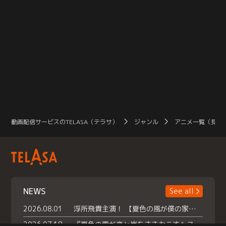
動画配信サービスのTELASA（テラサ）
ジャンル
アニメ一覧（見放
NEWS
See all
2026.08.01
浮所飛貴主演！ 【夏色の風が僕の家にやってきた】 本日よりテラサで独占配信スタート！
2026.07.18
『夏色の雲が恋と嵐をまきおこす』スペシャルメイキング 【Part1】2026年７月18日（土）23時30分～配信スタート！話題のシーンの裏側を大公開！豪華キャスト大集合！ 『武宮家 真夏の家族会議』開催！