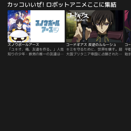
カッコいいぜ! ロボットアニメここに集結
彼女は、左右の瞳の色が異なる“オ
とを知らない「バカ正直」のナオ
れ
ッドアイ”の持ち主だった。瞳の特
は、開始早々、絶体絶命の窮地に陥
日『
徴から、その正体が組織のNO.2＝
る。そんな彼女が頼ったのは、詐欺
生
ラムかもしれないと恐れる灰原。一
罪で服役し、釈放されたばかりの
な
方、宿敵に迫るチャンスを探るコナ
男・アキヤマシンイチ。鋭い洞察力
始
ン。時を同じくして…。
と圧倒的な知略を持つ「元天才詐欺
師」のアキヤマと共に、ナオは異常
なゲームの只中へと足を踏み入れて
いく。嘘つきだらけの世界で、正直
スノウボールアース
コードギアス 反逆のルルーシュ
コー
者は何を見るのか--。人間の本質を
「ユキオ、俺、友達を作る。」人見
キミを守るために、世界を壊す。超
平
抉る、究極の心理ゲームが今、開幕
知りの少年・鉄男の唯一の友達は、
大国ブリタニア帝国に占領された日
始
する！
巨大ロボット＜ユキオ＞。彼らは、
本＝エリア11。そこに生きる二人の
う
宇宙から襲来する銀河怪獣を迎え討
少年、ルルーシュとスザク。「ギア
舞
つ“救世主”だった。人類の存亡をか
ス」の力を手に入れ、世界を壊そう
ス 
けた最終決戦を終え、10年……。地
とするルルーシュ。ナイトメアフレ
ズ
球に帰還した鉄男が目にしたのは雪
ーム「ランスロット」を操り、世界
解
と氷に覆われた大地、凍結地球＜ス
に理想と真実を求めるスザク。二人
を
ノウボールアース＞だった！変わり
の対照的な生き方は、やがて帝国を
野
果てた景色の中、ユキオとの“約
揺るがす大きなうねりとなってい
た
束”を胸に、鉄男は未知の世界を歩
く。
姿
き始める--。