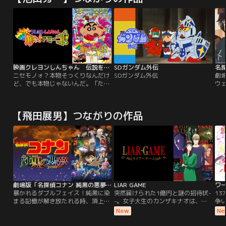
映画クレヨンしんちゃん 伝説を呼ぶ 踊れ！アミーゴ！
SDガンダム外伝
ニセモノォ？本物そっくりなんだけ
SDガンダム外伝
劇場
ど、でも本物じゃないんだ。「ただ
ウ
いま」ってウチに帰るのはそっくり
て、
さんの方らしい…カスカベ都市伝
井
説…本物はどこへ？そんな噂がしん
信
【飛田展男】つながりの作品
のすけたちの間でも広がっていた。
そしてある日、買い物をしている野
原一家。しんのすけはお菓子売り場
を物色していたが案の定、迷子に。
そこにみさえがしんのすけに近づい
てくる。
劇場版「名探偵コナン 純黒の悪夢（ナイトメア）」
LIAR GAME
ワー
暴かれるダブルフェイス！純黒に染
突然届けられた1億円と謎の招待状-
13
まる記憶が解き放たれる時、頂上決
-。女子大生のカンザキナオは、嘘
争
戦が始まる！リニューアルされた東
と駆け引きで巨額のマネーを奪い合
家
New
Ne
都水族館にやってきたコナンたち
う「ライアーゲーム」に突如として
叉
は、謎の記憶喪失の女性と出会う。
巻き込まれてしまう。他人を疑うこ
し