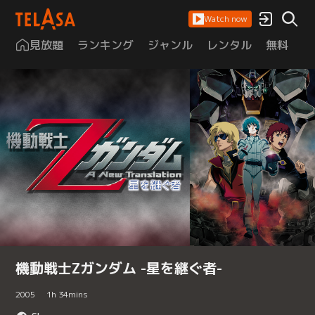
Watch now
見放題
ランキング
ジャンル
レンタル
無料
は
機動戦士Zガンダム -星を継ぐ者-
2005
1
h
34
mins