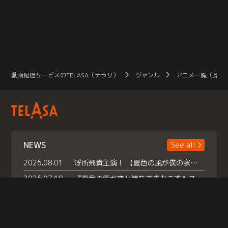
動画配信サービスのTELASA（テラサ）
ジャンル
アニメ一覧（見放
NEWS
See all
2026.08.01
浮所飛貴主演！ 【夏色の風が僕の家にやってきた】 本日よりテラサで独占配信スタート！
2026.07.18
『夏色の雲が恋と嵐をまきおこす』スペシャルメイキング 【Part1】2026年７月18日（土）23時30分～配信スタート！話題のシーンの裏側を大公開！豪華キャスト大集合！ 『武宮家 真夏の家族会議』開催！
2026.07.15
救命医・遥（今田）の《心揺さぶる過去》や、 麻酔科医・権野（船越英一郎）の《謎多きプライベート》など… 《知られざるエピソード》を独占配信！