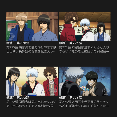
探るため、土方から万事屋の張り込
「年号暗記より人間焼きつけろ」苦
みを命じられた監察・山崎。暇な銀
手な歴史の勉強を月詠に教えてもら
さんたちを見張ることに無意味さを
う晴太。しかしクナイを使った勉強
感じ始めた頃、山崎は偶然、たまと
法により、晴太は傷だらけに！！そ
出会う。機械に優しい言葉をかける
こへ銀さんが現れ、晴太の指名で家
たまの姿をみて、山崎は一目ぼれ。
庭教師のバイトをするが…。【提
【提供：バンダイチャンネル】
供：バンダイチャンネル】
銀魂゜ 第270話
銀魂゜ 第271話
第270話 鏡は美も醜もありのまま映
第271話 同窓会は遅れてくると入り
し出す／免許証の写真を気に入って
づらい／桂のもとに届いた同窓会の
る奴は皆無／「鏡は美も醜もありの
知らせ。それは攘夷戦争でともに戦
まま映し出す」ある日、万事屋に備
った黒子野太助からだった！しか
え付けられた新品の鏡。その鏡の内
し、誰ひとり黒子野の顔を思い出せ
側にはさっちゃんが潜んでいて…。
ない…。そこで黒子野が来る前に、
【提供：バンダイチャンネル】
過去篇へと突入して彼のことを思い
出そうとするが…！？【提供：バン
ダイチャンネル】
銀魂゜ 第272話
銀魂゜ 第273話
第272話 同窓会は思い出したくない
第273話 人間五十年下天のうちをく
思い出も蘇ってくる／高杉から送ら
らぶれば夢宝くじの如くなり／たば
れてきた意味深な手紙と歩狩を見
こ屋のおばあちゃんに1枚だけ宝く
て、黒子野のことを思い出し始めた
じを譲り受けた土方。なんとその宝