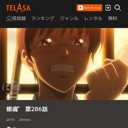
Watch now
見放題
ランキング
ジャンル
レンタル
無料
は
銀魂゜ 第286話
2015
24
mins