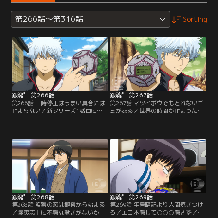
第266話～第316話
Sorting
銀魂゜ 第266話
銀魂゜ 第267話
第266話 一時停止はうまい具合には
第267話 マツイボウでもとれないゴ
止まらない／新シリーズ1話目にし
ミがある／世界の時間が止まった原
て、銀さん、神楽、新八以外の全て
因は「三千世界時計」の電池切れだ
の時間が止まってしまった！その原
と気付いた銀さんたち。電池を交換
因は、拾った三千世界時計を銀さん
しようと試みるが、特殊な電池
が破壊したことにあるようで…。江
で…！？【提供：バンダイチャンネ
戸の運命は！？【提供：バンダイチ
ル】
ャンネル】
銀魂゜ 第268話
銀魂゜ 第269話
第268話 監察の恋は観察から始まる
第269話 年号暗記より人間焼きつけ
／攘夷志士に不穏な動きがないかを
ろ／エロ本隠して○○○隠さず／