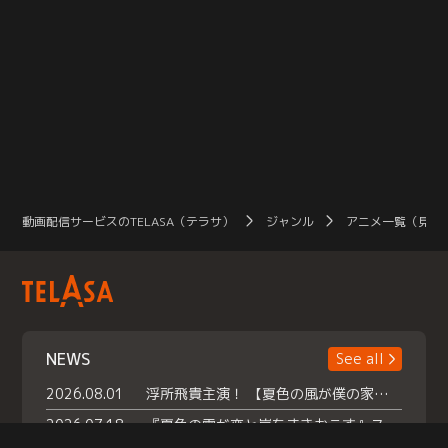
動画配信サービスのTELASA（テラサ）
ジャンル
アニメ一覧（見放
NEWS
See all
2026.08.01
浮所飛貴主演！ 【夏色の風が僕の家にやってきた】 本日よりテラサで独占配信スタート！
2026.07.18
『夏色の雲が恋と嵐をまきおこす』スペシャルメイキング 【Part1】2026年７月18日（土）23時30分～配信スタート！話題のシーンの裏側を大公開！豪華キャスト大集合！ 『武宮家 真夏の家族会議』開催！