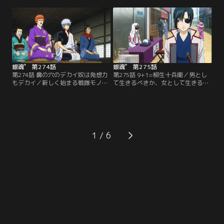
銀さん、桂、坂本。だがそれと同時
くじが1等3億円に当選！動揺する土
に、黒子野にまつわる嫌な過去もよ
方は、周囲の人がみんな危険人物に
みがえり…！？【提供：バンダイチ
見えてしまう症状に陥る。そんな中
ャンネル】
銀さんに遭遇。一番危険な男につか
まってしまった土方は…！？【提
供：バンダイチャンネル】
銀魂゜ 第274話
銀魂゜ 第275話
第274話 鼻の穴のデカイ奴は発想力
第275話 9+1=柳生十兵衛／男とし
もデカイ／新しく始まる戦隊モノは
て生きるべきか、女として生きるべ
最初はこんなの認めねェみたいにな
きか。自分の生き方に思い悩んでい
っているが最終回の頃には離れたく
た九兵衛は、道端で出会った占い師
なくなっている／「鼻の穴のデカイ
にその悩みを打ち明ける。するとそ
奴は発想力もデカイ」万事屋にめっ
の占い師の力で、九兵衛だけでな
きり依頼が来ない原因は、宣伝不足
く、かぶき町の全住民の性別が逆転
だと思い立った銀さん。宣伝用のポ
してしまった！！これってちゃんと
1
スターを作るため、神楽、新八と一
元に戻るの…！？【提供：バンダイ
緒に、万事屋のキャッチコピーを考
チャンネル】
え始める。【提供：バンダイチャン
ネル】