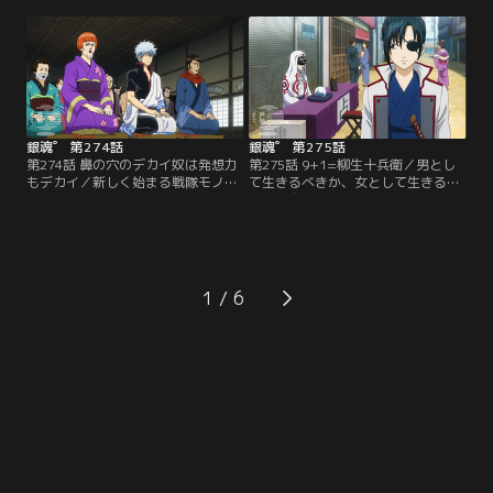
銀さん、桂、坂本。だがそれと同時
くじが1等3億円に当選！動揺する土
に、黒子野にまつわる嫌な過去もよ
方は、周囲の人がみんな危険人物に
みがえり…！？【提供：バンダイチ
見えてしまう症状に陥る。そんな中
ャンネル】
銀さんに遭遇。一番危険な男につか
まってしまった土方は…！？【提
供：バンダイチャンネル】
銀魂゜ 第274話
銀魂゜ 第275話
第274話 鼻の穴のデカイ奴は発想力
第275話 9+1=柳生十兵衛／男とし
もデカイ／新しく始まる戦隊モノは
て生きるべきか、女として生きるべ
最初はこんなの認めねェみたいにな
きか。自分の生き方に思い悩んでい
っているが最終回の頃には離れたく
た九兵衛は、道端で出会った占い師
なくなっている／「鼻の穴のデカイ
にその悩みを打ち明ける。するとそ
奴は発想力もデカイ」万事屋にめっ
の占い師の力で、九兵衛だけでな
きり依頼が来ない原因は、宣伝不足
く、かぶき町の全住民の性別が逆転
だと思い立った銀さん。宣伝用のポ
してしまった！！これってちゃんと
1
スターを作るため、神楽、新八と一
元に戻るの…！？【提供：バンダイ
緒に、万事屋のキャッチコピーを考
チャンネル】
え始める。【提供：バンダイチャン
ネル】