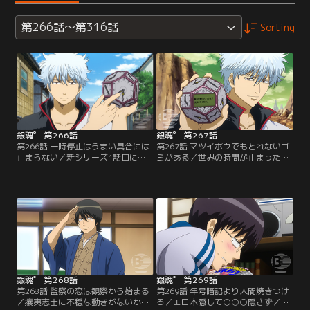
第266話～第316話
Sorting
銀魂゜ 第266話
銀魂゜ 第267話
第266話 一時停止はうまい具合には
第267話 マツイボウでもとれないゴ
止まらない／新シリーズ1話目にし
ミがある／世界の時間が止まった原
て、銀さん、神楽、新八以外の全て
因は「三千世界時計」の電池切れだ
の時間が止まってしまった！その原
と気付いた銀さんたち。電池を交換
因は、拾った三千世界時計を銀さん
しようと試みるが、特殊な電池
が破壊したことにあるようで…。江
で…！？【提供：バンダイチャンネ
戸の運命は！？【提供：バンダイチ
ル】
ャンネル】
銀魂゜ 第268話
銀魂゜ 第269話
第268話 監察の恋は観察から始まる
第269話 年号暗記より人間焼きつけ
／攘夷志士に不穏な動きがないかを
ろ／エロ本隠して○○○隠さず／