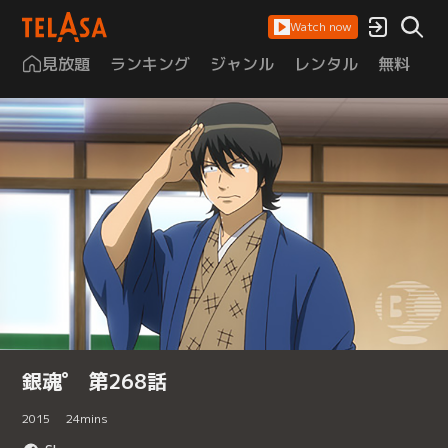
Watch now
見放題
ランキング
ジャンル
レンタル
無料
は
銀魂゜ 第268話
2015
24
mins