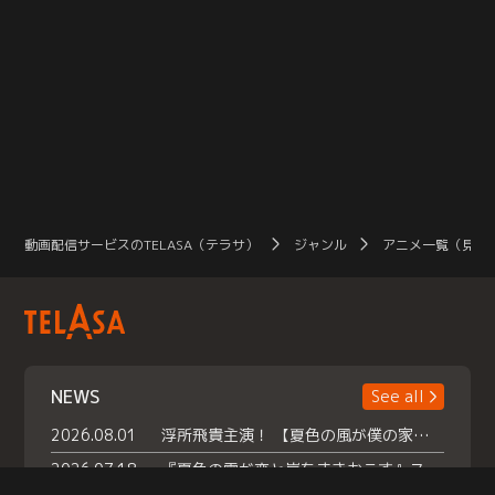
動画配信サービスのTELASA（テラサ）
ジャンル
アニメ一覧（見放
NEWS
See all
2026.08.01
浮所飛貴主演！ 【夏色の風が僕の家にやってきた】 本日よりテラサで独占配信スタート！
2026.07.18
『夏色の雲が恋と嵐をまきおこす』スペシャルメイキング 【Part1】2026年７月18日（土）23時30分～配信スタート！話題のシーンの裏側を大公開！豪華キャスト大集合！ 『武宮家 真夏の家族会議』開催！