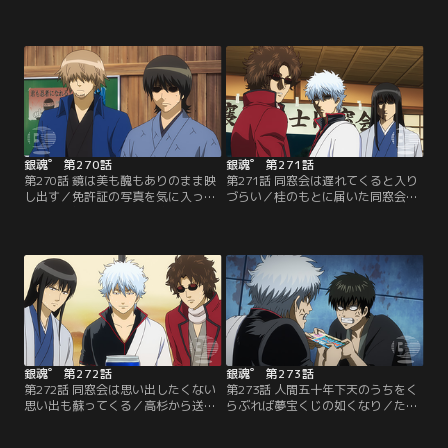
探るため、土方から万事屋の張り込
「年号暗記より人間焼きつけろ」苦
みを命じられた監察・山崎。暇な銀
手な歴史の勉強を月詠に教えてもら
さんたちを見張ることに無意味さを
う晴太。しかしクナイを使った勉強
感じ始めた頃、山崎は偶然、たまと
法により、晴太は傷だらけに！！そ
出会う。機械に優しい言葉をかける
こへ銀さんが現れ、晴太の指名で家
たまの姿をみて、山崎は一目ぼれ。
庭教師のバイトをするが…。【提
【提供：バンダイチャンネル】
供：バンダイチャンネル】
銀魂゜ 第270話
銀魂゜ 第271話
第270話 鏡は美も醜もありのまま映
第271話 同窓会は遅れてくると入り
し出す／免許証の写真を気に入って
づらい／桂のもとに届いた同窓会の
る奴は皆無／「鏡は美も醜もありの
知らせ。それは攘夷戦争でともに戦
まま映し出す」ある日、万事屋に備
った黒子野太助からだった！しか
え付けられた新品の鏡。その鏡の内
し、誰ひとり黒子野の顔を思い出せ
側にはさっちゃんが潜んでいて…。
ない…。そこで黒子野が来る前に、
【提供：バンダイチャンネル】
過去篇へと突入して彼のことを思い
出そうとするが…！？【提供：バン
ダイチャンネル】
銀魂゜ 第272話
銀魂゜ 第273話
第272話 同窓会は思い出したくない
第273話 人間五十年下天のうちをく
思い出も蘇ってくる／高杉から送ら
らぶれば夢宝くじの如くなり／たば
れてきた意味深な手紙と歩狩を見
こ屋のおばあちゃんに1枚だけ宝く
て、黒子野のことを思い出し始めた
じを譲り受けた土方。なんとその宝