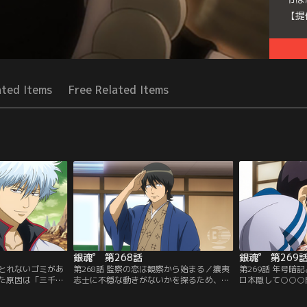
【提
Seri
ated Items
Free Related Items
銀魂゜ 第268話
銀魂゜ 第269
もとれないゴミがあ
第268話 監察の恋は観察から始まる／攘夷
第269話 年号暗
た原因は「三千世
志士に不穏な動きがないかを探るため、土
ロ本隠して○○○
気付いた銀さんた
方から万事屋の張り込みを命じられた監
人間焼きつけろ」
試みるが、特殊な
察・山崎。暇な銀さんたちを見張ることに
に教えてもらう晴