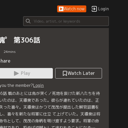
Watch now
Login
魂゜ 第306話
24
mins
Share
Play
Watch Later
 you the member?
Login
06話 戦のあとには烏が哭く／死地を抜けた新八たちを待
いたのは、天導衆であった。彼らが連れていたのは、正
失った喜々。天導衆はかつて茂茂が提出した解官詔書を
し、喜々を新たな将軍に仕立 て上げていた。天導衆は将
命令として、茂茂の身柄を明け渡すよう要求。将軍の命
絶対であり、拒めば逆賊として追われることになる…。