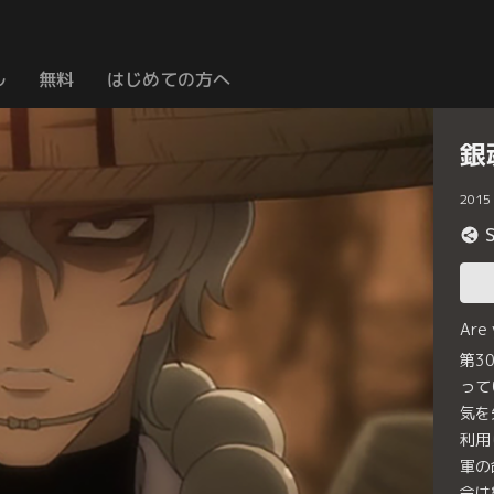
ル
無料
はじめての方へ
銀
2015
Are
第3
って
気を
利用
軍の
令は