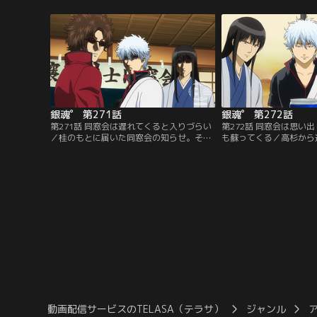
を銀さんが破壊したことにあるようで…。
電池で…！？【提供：バ
江戸の運命は！？【提供：バンダイチャン
ル】
ネル】
銀魂゜ 第271話
銀魂゜ 第272話
第271話 同窓会は遅れてくると入りづらい
第272話 同窓会は思い
／桂のもとに届いた同窓会の知らせ。それ
も蘇ってくる／高杉から
は攘夷戦争でともに戦った黒子野太助から
深な手紙と歩狩を見て、
だった！しかし、誰ひとり黒子野の顔を思
い出し始めた銀さん、桂
い出せない…。そこで黒子野が来る前に、
と同時に、黒子野にまつ
過去篇へと突入して彼のことを思い出そう
みがえり…！？【提供：
とするが…！？【提供：バンダイチャンネ
ル】
ル】
動画配信サービスのTELASA（テラサ）
ジャンル