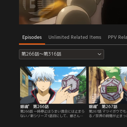
Episodes
Unlimited Related Items
PPV Rel
第266話～第316話
銀魂゜ 第266話
銀魂゜ 第267話
第266話 一時停止はうまい具合には止まら
第267話 マツイボウで
ない／新シリーズ1話目にして、銀さん、
る／世界の時間が止まっ
神楽、新八以外の全ての時間が止まってし
界時計」の電池切れだと
まった！その原因は、拾った三千世界時計
ち。電池を交換しようと