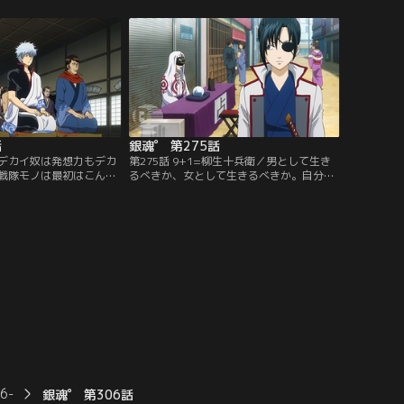
晴太は傷だらけに！！そ
の鏡の内側にはさっちゃんが潜んでい
、晴太の指名で家庭教師
て…。【提供：バンダイチャンネル】
…。【提供：バンダイチ
話
銀魂゜ 第275話
のデカイ奴は発想力もデカ
第275話 9+1=柳生十兵衛／男として生き
戦隊モノは最初はこんな
るべきか、女として生きるべきか。自分の
になっているが最終回の
生き方に思い悩んでいた九兵衛は、道端で
くなっている／「鼻の穴
出会った占い師にその悩みを打ち明ける。
力もデカイ」万事屋にめ
するとその占い師の力で、九兵衛だけでな
い原因は、宣伝不足だと
く、かぶき町の全住民の性別が逆転してし
。宣伝用のポスターを作
まった！！これってちゃんと元に戻る
八と一緒に、万事屋のキ
の…！？【提供：バンダイチャンネル】
え始める。【提供：バン
6-
銀魂゜ 第306話