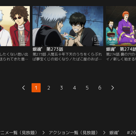
ンダイチャンネ
無意味さを感じ始めた頃、山崎は偶然、た
た勉強法により、
まと出会う。機械に優しい言葉をかけるた
こへ銀さんが現れ
まの姿をみて、山崎は一目ぼれ。【提供：
のバイトをするが
バンダイチャンネル】
ャンネル】
銀魂゜ 第273話
銀魂゜ 第274
出したくない思い出
第273話 人間五十年下天のうちをくらぶれ
第274話 鼻の穴
送られてきた意味
ば夢宝くじの如くなり／たばこ屋のおばあ
イ／新しく始まる
黒子野のことを思
ちゃんに1枚だけ宝くじを譲り受けた土
の認めねェみたい
、坂本。だがそれ
方。なんとその宝くじが1等3億円に当選！
頃には離れたくな
わる嫌な過去もよ
動揺する土方は、周囲の人がみんな危険人
のデカイ奴は発想
バンダイチャンネ
物に見えてしまう症状に陥る。そんな中銀
っきり依頼が来な
さんに遭遇。一番危険な男につかまってし
思い立った銀さん
1
2
3
4
5
6
まった土方は…！？【提供：バンダイチャ
るため、神楽、新
ンネル】
ャッチコピーを考
ダイチャンネル】
アニメ一覧（見放題）
アクション一覧（見放題）
銀魂゜ ＃26