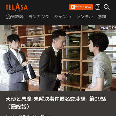
Watch now
見放題
ランキング
ジャンル
レンタル
無料
は
天使と悪魔-未解決事件匿名交渉課- 第09話
（最終話）