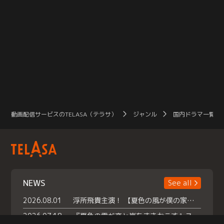
動画配信サービスのTELASA（テラサ）
ジャンル
国内ドラマ一覧（
NEWS
See all
2026.08.01
浮所飛貴主演！ 【夏色の風が僕の家にやってきた】 本日よりテラサで独占配信スタート！
2026.07.18
『夏色の雲が恋と嵐をまきおこす』スペシャルメイキング 【Part1】2026年７月18日（土）23時30分～配信スタート！話題のシーンの裏側を大公開！豪華キャスト大集合！ 『武宮家 真夏の家族会議』開催！