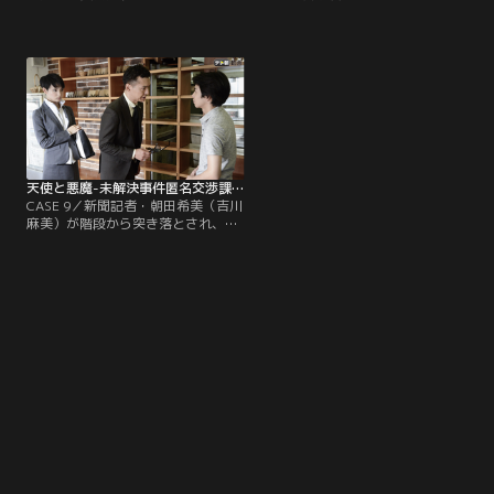
「警視庁未解決事件匿名交渉課」の
彩芽）と弁護士・茶島龍之介（渡部
警察官・蒔田ヒカリ（剛力彩芽）と
篤郎）のもとへ、「最高検察庁」の
弁護士・茶島龍之介（渡部篤郎）
特任検事長・神楽坂遼一（宇崎竜
は、世間から「魔性の毒婦」と呼ば
童）が20年前に起きた未解決事件の
れる美女・津島まどか（森口瑤子）
再捜査を極秘依頼してきた。本来は
が関係する未解決事件を再調査する
捜査一課が再捜査する予定だった
ことに。6年にわたり、まどかと結
が、遺族が拒否したというのだ。
婚した3人が次々と不審な死を遂
げ、世を騒がせていたのだ。
天使と悪魔-未解決事件匿名交渉課- 第09話（最終話）
CASE 9／新聞記者・朝田希美（吉川
麻美）が階段から突き落とされ、死
亡する事件が発生した。その直後、
どういうわけか警察官・蒔田ヒカリ
（剛力彩芽）と弁護士・茶島龍之介
（渡部篤郎）が所属する「警視庁未
解決事件匿名交渉課」の廃止が決
定！納得のいかないヒカリは理由を
探ろうとするが…。