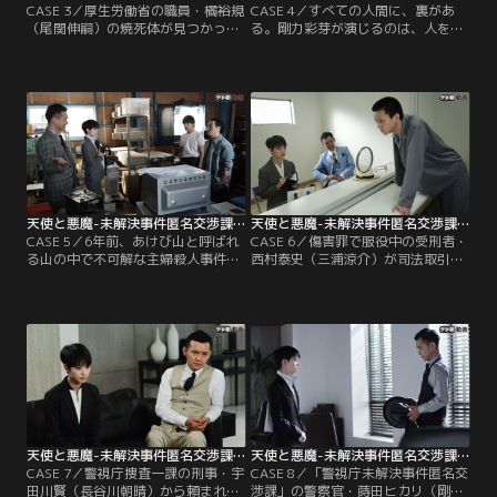
CASE 3／厚生労働省の職員・橘裕規
CASE 4／すべての人間に、裏があ
（尾関伸嗣）の焼死体が見つかって
る。剛力彩芽が演じるのは、人を疑
から5年--。「警視庁未解決事件匿名
うことができない“天使のような警
交渉課」所属の警察官・蒔田ヒカリ
察官”＝蒔田ヒカリ。そして、渡部
（剛力彩芽）と弁護士・茶島龍之介
篤郎が演じるのは、誰も信じな
（渡部篤郎）は、未解決のままとな
い“悪魔のような天才弁護士”＝茶島
っている同事件の再調査に乗り出
龍之介。生き方も性格も正反対の2
す。橘は何者かに殺害された後、遺
人は、警視庁内に新設された捜査ユ
体に火を放たれたことは確かである
ニット「未解決事件匿名交渉課」に
ものの、犯人は未だ不明。
集められる。そこで、与えられたの
は…。
天使と悪魔-未解決事件匿名交渉課- 第05話
天使と悪魔-未解決事件匿名交渉課- 第06話
CASE 5／6年前、あけび山と呼ばれ
CASE 6／傷害罪で服役中の受刑者・
る山の中で不可解な主婦殺人事件が
西村泰史（三浦涼介）が司法取引を
発生した。給食センターで働く主
持ちかけてきた！2カ月後に内定し
婦・福山若葉（高橋陽子）と伊原智
ている仮釈放を1日でも早く実現さ
子（花岡玲）の遺体が発見されたの
せることを条件に、ある未解決事件
だ。2人は数十カ所も殴打されてい
に関する重要情報を提供するという
た上に、謎のダイイングメッセージ
のだ。内々に報告書を作成するよう
も残されていた。ところが、犯人は
命じられた「警視庁未解決事件匿名
特定できないまま1年が経過…。
交渉課」の警察官・蒔田ヒカリ（剛
力彩芽）と弁護士・茶島龍之介（渡
部篤郎）は、西村と面会。
天使と悪魔-未解決事件匿名交渉課- 第07話
天使と悪魔-未解決事件匿名交渉課- 第08話
CASE 7／警視庁捜査一課の刑事・宇
CASE 8／「警視庁未解決事件匿名交
田川賢（長谷川朝晴）から頼まれ、
渉課」の警察官・蒔田ヒカリ（剛力