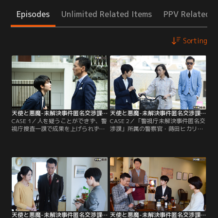
Episodes
Unlimited Related Items
PPV Related I
Sorting
天使と悪魔-未解決事件匿名交渉課- 第01話
天使と悪魔-未解決事件匿名交渉課- 第02話
CASE 1／人を疑うことができず、警
CASE 2／「警視庁未解決事件匿名交
視庁捜査一課で成果を上げられずに
渉課」所属の警察官・蒔田ヒカリ
いた蒔田ヒカリ（剛力彩芽）が、
（剛力彩芽）と弁護士・茶島龍之介
「未解決事件資料室」へ異動となっ
（渡部篤郎）は、3年前に起きた未
て1年。彼女の前に、謎の男が現れ
解決事件を再調査することに。「大
た！男の正体は天才弁護士・茶島龍
葉総合病院」の入院患者・堺洋二
之介（渡部篤郎）。茶島は嘱託とし
（春海四方）が腫瘍摘出手術を終え
て「未解決事件資料室」に配属され
た日の夜、何者かによって病室で刺
たと告げる。しかも、同部署は「未
殺された事件だ。
解決事件匿名交渉課」として未解決
事件の再調査も担当することに…！
天使と悪魔-未解決事件匿名交渉課- 第03話
天使と悪魔-未解決事件匿名交渉課- 第04話