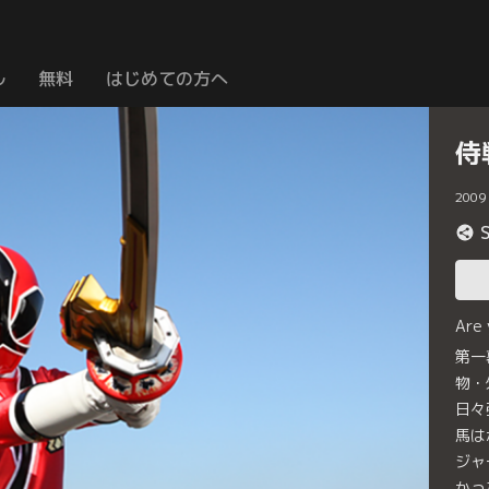
ル
無料
はじめての方へ
侍
2009
Are
第一
物・
日々
馬は
ジャ
かっ