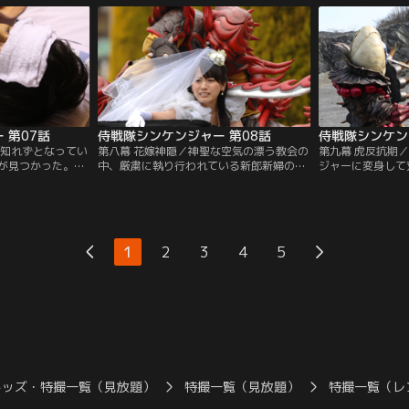
としない様子。し
ロクロネリが出現。友達にいいところを見
ミアヤシがこの世
とはの姿が見えな
せようと、1人、変身して戦い始めるのだ
ャーが駆けつける
して、早くも脱落
が、腕自慢のロクロネリはとんでもない技
年・良太と何やら
を持っていた。
る気なのか？
 第07話
侍戦隊シンケンジャー 第08話
侍戦隊シンケン
方知れずとなってい
第八幕 花嫁神隠／神聖な空気の漂う教会の
第九幕 虎反抗期
が見つかった。し
中、厳粛に執り行われている新郎新婦の誓
ジャーに変身して
われた後、そのま
いの儀式。よく見ると新郎は丈瑠、新婦は
は流ノ介の剣の腕
早く捕獲しないと
茉子！？参列する彦馬や流ノ介は涙ぐみ、
古は稽古だと言う
ない。慌てて飛び
ことははウエディングドレスを着た茉子に
を助けた謎の剣士
そこに隙間センサ
見とれている。そして、一人呆れる千
レッドに手を出す
捕獲を流ノ介に命
明…。一体、何がどうなっているのか？
た。そこに、三途
1
2
3
4
5
に向かうのだ
るアヤカシ・ヒト
キッズ・特撮一覧（見放題）
特撮一覧（見放題）
特撮一覧（レ