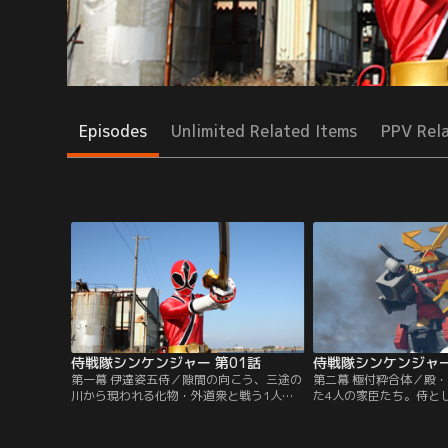
Episodes
Unlimited Related Items
PPV Rel
侍戦隊シンケンジャー 第01話
侍戦隊シンケンジャー
第一幕 伊達姿五侍／隙間の向こう、三途の
第二幕 極付粋合体／殿
川から現われる化物・外道衆と戦う1人の
た4人の家臣たち。侍と
侍、志葉家18代目当主・志葉丈瑠。日々強
を外道衆の手から守ると
大になる外道衆に対抗するため、丈瑠の守
4人だが、高圧的な丈瑠
役である彦馬はかつての家臣の子孫である
反発、茉子は不信、最も