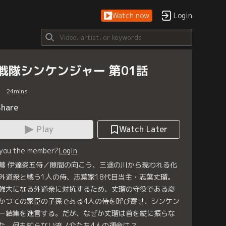
Watch now
Login
戦隊シンケンジャー 第01話
24
mins
Share
Play
Watch Later
 you the member?
Login
幕 伊達姿五侍／隙間の向こう、三途の川から現われる化
外道衆と戦う1人の侍、志葉家18代目当主・志葉丈瑠。
強大になる外道衆に対抗するため、丈瑠の守役である彦
かつての家臣の子孫である4人の侍を呼び寄せ、シンケン
ー結集を進言する。だが、なぜか丈瑠は首を縦に振らな
た。何も知らない流ノ介たち4人の運命は？