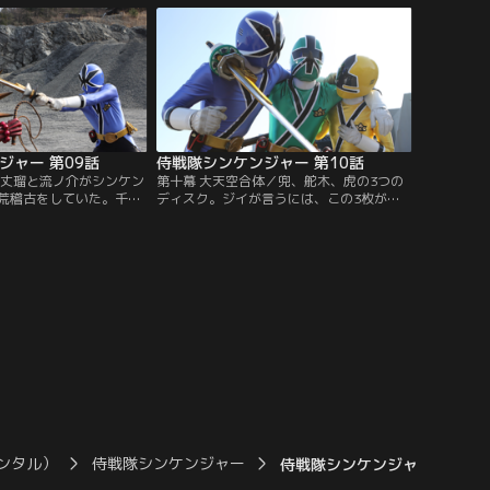
に現われた。シンケンジ
秘伝ディスクの稽古をするらしい。一方、
が、ナミアヤシは野球少
隙間から現れた外道衆のヤナスダレ。これ
ひそひそ話。一体何をす
までのアヤカシとは違う力を持っているよ
うだが…。
ジャー 第09話
侍戦隊シンケンジャー 第10話
／丈瑠と流ノ介がシンケン
第十幕 大天空合体／兜、舵木、虎の3つの
荒稽古をしていた。千明
ディスク。ジイが言うには、この3枚が揃
に感心するが、ジイは稽
ったことにより新たな力を発揮することが
。一方、六門船では太夫
できる。3体の折神が合体したダイテンク
・腑破十臓が、シンケン
ウだ。その合体のため、虎に丈瑠、舵木に
ことをドウコクに宣言し
流ノ介、兜に茉子が乗ることに。その時、
の川随一の実力者を名乗
特殊な雨を降らせて人々の希望を失わせる
ミダマが入ってきて…。
外道衆・オカクラゲが出現。5人は急いで
撃退に向かう。
ンタル）
侍戦隊シンケンジャー
侍戦隊シンケンジャー 第01話