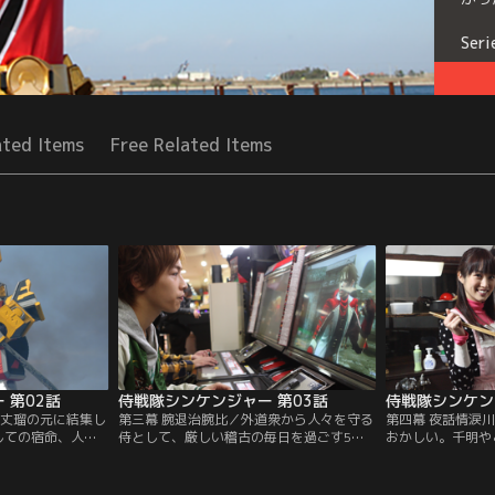
Seri
ated Items
Free Related Items
 第02話
侍戦隊シンケンジャー 第03話
侍戦隊シンケン
・丈瑠の元に結集し
第三幕 腕退治腕比／外道衆から人々を守る
第四幕 夜話情涙
しての宿命、人々
侍として、厳しい稽古の毎日を過ごす5
おかしい。千明や
いう覚悟で揃った
人。しかし、いまひとつ自覚の足りない千
に、悩みがないか
の態度に、千明は
明は、稽古をさぼって高校時代の友達と街
切心とはいえ、何
厳格に育てられた
に遊びに出かけていた。そこに、外道衆・
んなちょっと迷惑