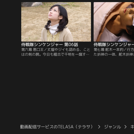
4人の侍を呼び寄せ、シンケンジャー結集
はずの流ノ介までも釈然
を進言する。だが、なぜか丈瑠は首を縦に
かも、ふと気付くと、こ
振らなかった。何も知らない流ノ介たち4
くなっていた…。もしか
人の運命は？
者が？
侍戦隊シンケンジャー 第06話
侍戦隊シンケンジャー
第六幕 悪口王／丈瑠やジイも認める、こと
第七幕 舵木一本釣／行
はの剣の腕。今日も稽古で千明を一蹴す
た折神の一体、舵木折神
る。しかし、剣術以外は…。千明のために
かし、かつての戦いで使
小麦粉で湿布を作るが、ひっくり返して大
ま彷徨っているらしく、
騒ぎに。一方、六門船に呼び出されたにも
見失ってしまうかも知れ
かかわらず、シタリに船内で喋ることを禁
出そうとする丈瑠だが、
じられ、さっさとこの世に送り込まれたア
ーの鈴の音。丈瑠は舵木
ヤカシ・ズボシメシ。果たしてその恐怖の
じ、4人で外道衆を倒し
能力とは？
が…。
動画配信サービスのTELASA（テラサ）
ジャンル