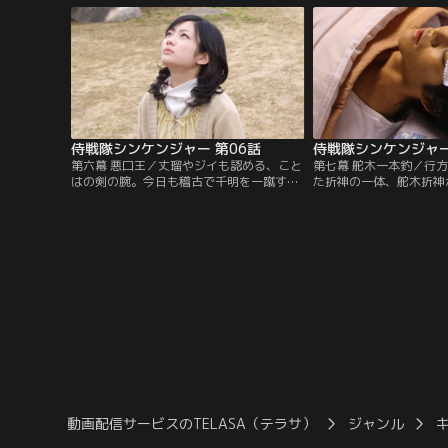
4人の侍を呼び寄せ、シンケンジャー結集
はずの流ノ介までも釈然
を進言する。だが、なぜか丈瑠は首を縦に
かも、ふと気付くと、こ
振らなかった。何も知らない流ノ介たち4
くなっていた…。もしか
人の運命は？
者が？
侍戦隊シンケンジャー 第06話
侍戦隊シンケンジャー
第六幕 悪口王／丈瑠やジイも認める、こと
第七幕 舵木一本釣／行
はの剣の腕。今日も稽古で千明を一蹴す
た折神の一体、舵木折神
る。しかし、剣術以外は…。千明のために
かし、かつての戦いで使
小麦粉で湿布を作るが、ひっくり返して大
ま彷徨っているらしく、
騒ぎに。一方、六門船に呼び出されたにも
見失ってしまうかも知れ
かかわらず、シタリに船内で喋ることを禁
出そうとする丈瑠だが、
じられ、さっさとこの世に送り込まれたア
ーの鈴の音。丈瑠は舵木
ヤカシ・ズボシメシ。果たしてその恐怖の
じ、4人で外道衆を倒し
能力とは？
が…。
動画配信サービスのTELASA（テラサ）
ジャンル