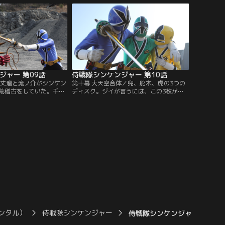
に現われた。シンケンジ
秘伝ディスクの稽古をするらしい。一方、
が、ナミアヤシは野球少
隙間から現れた外道衆のヤナスダレ。これ
ひそひそ話。一体何をす
までのアヤカシとは違う力を持っているよ
うだが…。
ジャー 第09話
侍戦隊シンケンジャー 第10話
／丈瑠と流ノ介がシンケン
第十幕 大天空合体／兜、舵木、虎の3つの
荒稽古をしていた。千明
ディスク。ジイが言うには、この3枚が揃
に感心するが、ジイは稽
ったことにより新たな力を発揮することが
。一方、六門船では太夫
できる。3体の折神が合体したダイテンク
・腑破十臓が、シンケン
ウだ。その合体のため、虎に丈瑠、舵木に
ことをドウコクに宣言し
流ノ介、兜に茉子が乗ることに。その時、
の川随一の実力者を名乗
特殊な雨を降らせて人々の希望を失わせる
ミダマが入ってきて…。
外道衆・オカクラゲが出現。5人は急いで
撃退に向かう。
ンタル）
侍戦隊シンケンジャー
侍戦隊シンケンジャー 第30話