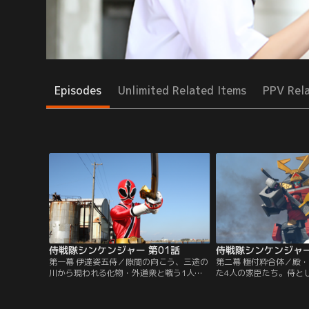
Episodes
Unlimited Related Items
PPV Rel
侍戦隊シンケンジャー 第01話
侍戦隊シンケンジャー
第一幕 伊達姿五侍／隙間の向こう、三途の
第二幕 極付粋合体／殿
川から現われる化物・外道衆と戦う1人の
た4人の家臣たち。侍と
侍、志葉家18代目当主・志葉丈瑠。日々強
を外道衆の手から守ると
大になる外道衆に対抗するため、丈瑠の守
4人だが、高圧的な丈瑠
役である彦馬はかつての家臣の子孫である
反発、茉子は不信、最も