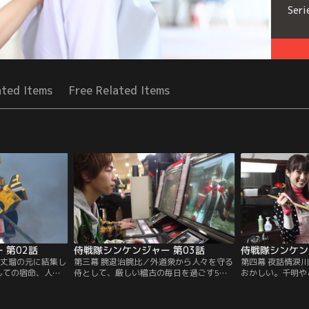
Seri
ated Items
Free Related Items
 第02話
侍戦隊シンケンジャー 第03話
侍戦隊シンケン
・丈瑠の元に結集し
第三幕 腕退治腕比／外道衆から人々を守る
第四幕 夜話情涙
しての宿命、人々
侍として、厳しい稽古の毎日を過ごす5
おかしい。千明や
いう覚悟で揃った
人。しかし、いまひとつ自覚の足りない千
に、悩みがないか
の態度に、千明は
明は、稽古をさぼって高校時代の友達と街
切心とはいえ、何
厳格に育てられた
に遊びに出かけていた。そこに、外道衆・
んなちょっと迷惑