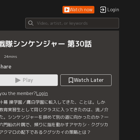
Watch now
Login
戦隊シンケンジャー 第30話
24
mins
Share
Play
Watch Later
 you the member?
Login
十幕 操学園／鷹白学園に転入してきた、ことは。しか
教育実習生として同じクラスに入ってきたのは、流ノ介
た。シンケンジャーを辞めて別の道に向かったのか？一
六門船の片隅で、頻りに指を動かすアヤカシ・クグツカ
アクマロの配下であるクグツカイの策略とは？