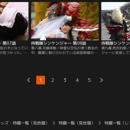
としない様子。し
ロクロネリが出現。友達にいいところを見
ミアヤシがこの世
とはの姿が見えな
せようと、1人、変身して戦い始めるのだ
ャーが駆けつける
して、早くも脱落
が、腕自慢のロクロネリはとんでもない技
年・良太と何やら
を持っていた。
る気なのか？
 第07話
侍戦隊シンケンジャー 第08話
侍戦隊シンケン
方知れずとなってい
第八幕 花嫁神隠／神聖な空気の漂う教会の
第九幕 虎反抗期
が見つかった。し
中、厳粛に執り行われている新郎新婦の誓
ジャーに変身して
われた後、そのま
いの儀式。よく見ると新郎は丈瑠、新婦は
は流ノ介の剣の腕
早く捕獲しないと
茉子！？参列する彦馬や流ノ介は涙ぐみ、
古は稽古だと言う
ない。慌てて飛び
ことははウエディングドレスを着た茉子に
を助けた謎の剣士
そこに隙間センサ
見とれている。そして、一人呆れる千
レッドに手を出す
捕獲を流ノ介に命
明…。一体、何がどうなっているのか？
た。そこに、三途
1
2
3
4
5
に向かうのだ
るアヤカシ・ヒト
キッズ・特撮一覧（見放題）
特撮一覧（見放題）
特撮一覧（レ