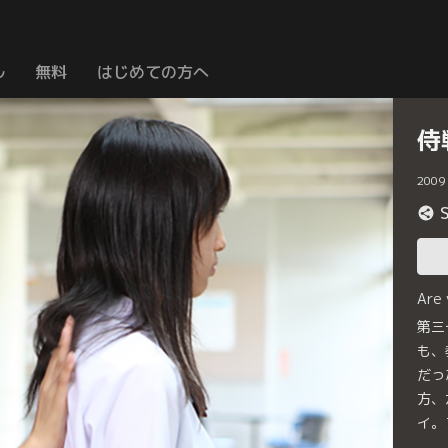
ル
無料
はじめての方へ
侍
2009
Are
第三
も、
だっ
方、
イ。