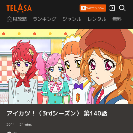
Watch now
見放題
ランキング
ジャンル
レンタル
無料
は
アイカツ！（3rdシーズン） 第140話
2014
24
mins