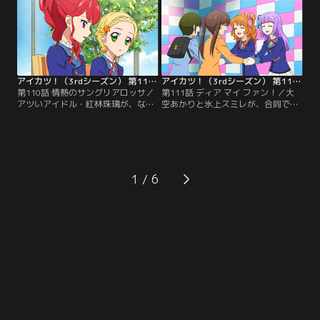
ーに認めてもらわねば手に入れるこ
アイドルが、スターライト学園にア
とはできない。【提供：バンダイチ
ツい風を巻き起こす--！【提供：バ
ャンネル】
ンダイチャンネル】
アイカツ！（3rdシーズン） 第110話
アイカツ！（3rdシーズン） 第111話
第110話 情熱のサングリアロッサ／
第111話 ディア マイ ファン！／大
アツいアイドル・紅林珠璃が、なぜ
空あかりと氷上スミレが、合同で握
だか「寒い」。アツさを取り戻すた
手会を開催できることに。初めての
めには、大好きなブランド『サング
握手会を楽しみする一方で、どうや
リアロッサ』のプレミアムドレスを
ってファンの人と触れ合えば良いか
着るしかないと、デザイナーの元に
分からない2人。ひなきとの特訓
訪れる珠璃だが…？！【提供：バン
や、先輩の霧矢あおいのアドバイス
ダイチャンネル】
を受け、2人が行きついた答えと
1
は…？【提供：バンダイチャンネ
ル】