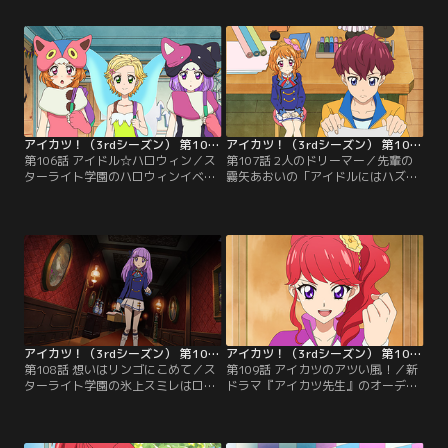
を受けることになりやる気満々。そ
は、芸歴こそあるものの、ある大き
んなあかりは、同学年のアイドル新
な悩みを抱えているらしい。意外に
条ひなきと知り合う。あかりに興味
思うあかりだったが、どうやらひな
津々なひなきは、子役時代から芸能
きの悩みには、過去の失敗が関係し
界で活躍するしっかり者。あかりと
ているようで…？【提供：バンダイ
ひなきは、ポンポンクレープガール
チャンネル】
オーディションで対決することにな
った。【提供：バンダイチャンネ
ル】
アイカツ！（3rdシーズン） 第106話
アイカツ！（3rdシーズン） 第107話
第106話 アイドル☆ハロウィン／ス
第107話 2人のドリーマー／先輩の
ターライト学園のハロウィンイベン
霧矢あおいの「アイドルにはハズせ
トで、スペシャルライブが開催され
ないステージというものがあり、そ
るという。しかし、そのステージに
れはいつやって来るかわからない」
上がれるのはお菓子を一番多くもら
という言葉に、身を引き締めるあか
えたアイドルのみ。というわけで、
りたち。すると、なんとあかりに単
可愛い仮装をしたアイドルたちのお
独ステージの話が舞い込んでくる。
菓子争奪戦がスタートする！【提
【提供：バンダイチャンネル】
供：バンダイチャンネル】
アイカツ！（3rdシーズン） 第108話
アイカツ！（3rdシーズン） 第109話
第108話 想いはリンゴにこめて／ス
第109話 アイカツのアツい風！／新
ターライト学園の氷上スミレはロリ
ドラマ『アイカツ先生』のオーディ
ゴシックが大好きで、プレミアムド
ションの話が舞い込み、スターライ
レスに憧れを抱くようになった。し
ト学園の大空あかり達はやる気
かし、プレミアムドレスはデザイナ
満々。そんな中、突然現れた一人の