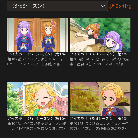
（3rdシーズン）
Sorting
アイカツ！（3rdシーズン） 第102話
アイカツ！（3rdシーズン） 第103話
第102話 アイカツしよう☆Ready
第103話 いいこと占い／あかりの先
Go！！／アイカツ！に励むある日、
輩・星宮いちごの1日マネージャー
あかりは一人の美少女に出会う。こ
をすることになった、スターライト
の美少女が持つタロットカードによ
学園の中学1年生・氷上スミレ。そ
ると、あかりにもたらされる運命
れを羨ましがるあかりも、いちごの
は、「アクシデントの到来」や「別
計らいで同行できることに。いちご
れ」。一体、これからあかりに何が
の仕事ぶりを見せてもらい、大喜び
起こるというのか…？【提供：バン
のあかり。しかし一方、スミレはな
ダイチャンネル】
ぜか不安顔で…。【提供：バンダイ
チャンネル】
アイカツ！（3rdシーズン） 第104話
アイカツ！（3rdシーズン） 第105話
第104話 アイカツダッシュ！／スタ
第105話 はじけるヒラメキ☆／一生
ーライト学園の大空あかりは、ポン
懸命アイカツ！を頑張るあかりを、
ポンクレープガールオーディション
眩しそうに見つめるひなき。ひなき