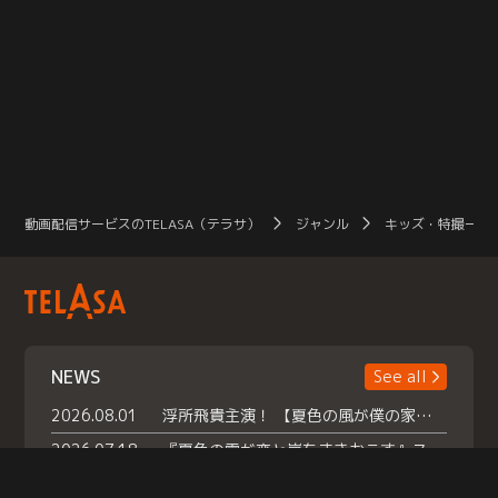
動画配信サービスのTELASA（テラサ）
ジャンル
キッズ・特撮一覧
NEWS
See all
2026.08.01
浮所飛貴主演！ 【夏色の風が僕の家にやってきた】 本日よりテラサで独占配信スタート！
2026.07.18
『夏色の雲が恋と嵐をまきおこす』スペシャルメイキング 【Part1】2026年７月18日（土）23時30分～配信スタート！話題のシーンの裏側を大公開！豪華キャスト大集合！ 『武宮家 真夏の家族会議』開催！
2026.07.15
救命医・遥（今田）の《心揺さぶる過去》や、 麻酔科医・権野（船越英一郎）の《謎多きプライベート》など… 《知られざるエピソード》を独占配信！