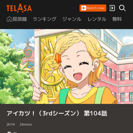
Watch now
見放題
ランキング
ジャンル
レンタル
無料
は
アイカツ！（3rdシーズン） 第104話
2014
24
mins