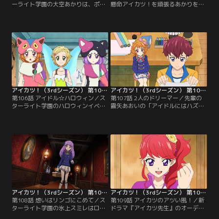
ーライト学園の大空あかりは、ポン
懸命アイカツ！を頑張るあかりを、
ポンクレープガールオーディション
眩しそうに見つめるひなき。ひなき
を受けることになりやる気満々。そ
は、芸歴こそあるものの、ある大き
んなあかりは、同学年のアイドル新
な悩みを抱えているらしい。意外に
条ひなきと知り合う。あかりに興味
思うあかりだったが、どうやらひな
津々なひなきは、子役時代から芸能
きの悩みには、過去の失敗が関係し
界で活躍するしっかり者。あかりと
ているようで…？【提供：バンダイ
ひなきは、ポンポンクレープガール
チャンネル】
オーディションで対決することにな
った。【提供：バンダイチャンネ
ル】
アイカツ！（3rdシーズン） 第106話
アイカツ！（3rdシーズン） 第107話
第106話 アイドル☆ハロウィン／ス
第107話 2人のドリーマー／先輩の
ターライト学園のハロウィンイベン
霧矢あおいの「アイドルにはハズせ
トで、スペシャルライブが開催され
ないステージというものがあり、そ
るという。しかし、そのステージに
れはいつやって来るかわからない」
上がれるのはお菓子を一番多くもら
という言葉に、身を引き締めるあか
えたアイドルのみ。というわけで、
りたち。すると、なんとあかりに単
可愛い仮装をしたアイドルたちのお
独ステージの話が舞い込んでくる。
菓子争奪戦がスタートする！【提
【提供：バンダイチャンネル】
供：バンダイチャンネル】
アイカツ！（3rdシーズン） 第108話
アイカツ！（3rdシーズン） 第109話
第108話 想いはリンゴにこめて／ス
第109話 アイカツのアツい風！／新
ターライト学園の氷上スミレはロリ
ドラマ『アイカツ先生』のオーディ
ゴシックが大好きで、プレミアムド
ションの話が舞い込み、スターライ