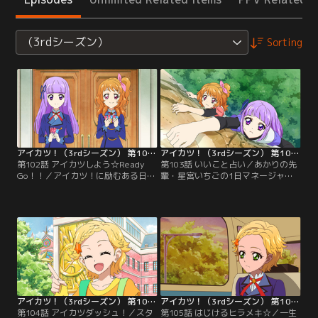
（3rdシーズン）
Sorting
アイカツ！（3rdシーズン） 第102話
アイカツ！（3rdシーズン） 第103話
第102話 アイカツしよう☆Ready
第103話 いいこと占い／あかりの先
Go！！／アイカツ！に励むある日、
輩・星宮いちごの1日マネージャー
あかりは一人の美少女に出会う。こ
をすることになった、スターライト
の美少女が持つタロットカードによ
学園の中学1年生・氷上スミレ。そ
ると、あかりにもたらされる運命
れを羨ましがるあかりも、いちごの
は、「アクシデントの到来」や「別
計らいで同行できることに。いちご
れ」。一体、これからあかりに何が
の仕事ぶりを見せてもらい、大喜び
起こるというのか…？【提供：バン
のあかり。しかし一方、スミレはな
ダイチャンネル】
ぜか不安顔で…。【提供：バンダイ
チャンネル】
アイカツ！（3rdシーズン） 第104話
アイカツ！（3rdシーズン） 第105話
第104話 アイカツダッシュ！／スタ
第105話 はじけるヒラメキ☆／一生