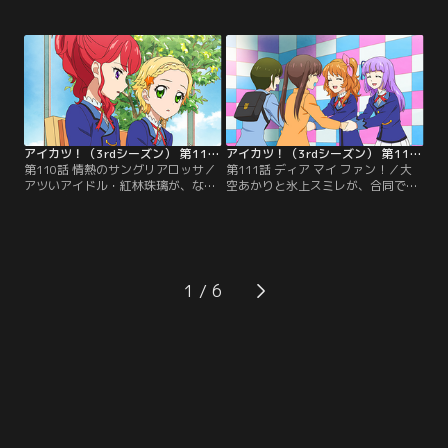
レスに憧れを抱くようになった。し
ト学園の大空あかり達はやる気
かし、プレミアムドレスはデザイナ
満々。そんな中、突然現れた一人の
ーに認めてもらわねば手に入れるこ
アイドルが、スターライト学園にア
とはできない。【提供：バンダイチ
ツい風を巻き起こす--！【提供：バ
ャンネル】
ンダイチャンネル】
アイカツ！（3rdシーズン） 第110話
アイカツ！（3rdシーズン） 第111話
第110話 情熱のサングリアロッサ／
第111話 ディア マイ ファン！／大
アツいアイドル・紅林珠璃が、なぜ
空あかりと氷上スミレが、合同で握
だか「寒い」。アツさを取り戻すた
手会を開催できることに。初めての
めには、大好きなブランド『サング
握手会を楽しみする一方で、どうや
リアロッサ』のプレミアムドレスを
ってファンの人と触れ合えば良いか
着るしかないと、デザイナーの元に
分からない2人。ひなきとの特訓
訪れる珠璃だが…？！【提供：バン
や、先輩の霧矢あおいのアドバイス
ダイチャンネル】
を受け、2人が行きついた答えと
1
は…？【提供：バンダイチャンネ
ル】