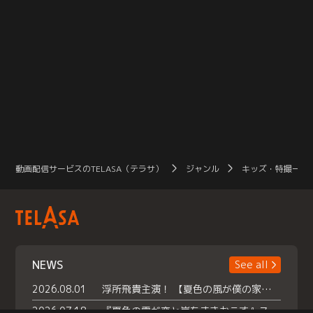
動画配信サービスのTELASA（テラサ）
ジャンル
キッズ・特撮一覧
NEWS
See all
2026.08.01
浮所飛貴主演！ 【夏色の風が僕の家にやってきた】 本日よりテラサで独占配信スタート！
2026.07.18
『夏色の雲が恋と嵐をまきおこす』スペシャルメイキング 【Part1】2026年７月18日（土）23時30分～配信スタート！話題のシーンの裏側を大公開！豪華キャスト大集合！ 『武宮家 真夏の家族会議』開催！