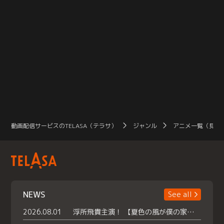
動画配信サービスのTELASA（テラサ）
ジャンル
アニメ一覧（見放
NEWS
See all
2026.08.01
浮所飛貴主演！ 【夏色の風が僕の家にやってきた】 本日よりテラサで独占配信スタート！