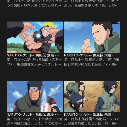
第二百九十四話 星空の下で／生き残
第二百九十五話 老僧の祈り／“暁”を
った僧により木ノ葉にもたらされ
追い、包囲網を敷く木ノ葉。しかし
る、火ノ寺全滅の報せ。綱手は国内
一向につかめぬ足取りに、綱手の苛
で“暁”を討つべく、新編成した二十
立ちはつのってゆく。一方その頃、
小隊を対暁戦へと差し向ける。一方
アスマ班は壊滅した火ノ寺に到着し
その頃、ナルトは滝を切る修業に懸
ていた。地陸の遺体だけが見当たら
命に打ち込んでいた。常人では成し
ないことから、“暁”の目的は地陸に
得ないハードな修業を見守るサクラ
かかっていた賞金ではないかと推測
は、もはや修業では追いつけない力
するアスマたち。早速、近隣の換金
の差を感じとる。【提供：バンダイ
所に向かうことにする。【提供：バ
チャンネル】
ンダイチャンネル】
NARUTO-ナルト- 疾風伝 飛段・角都編 第296話
NARUTO-ナルト- 疾風伝 飛段・角都編 第297話
第二百九十六話 次なる階段（ステッ
第二百九十七話 棒銀／遂に“暁”の飛
プ）／風遁属性を入手したナルトは
段との戦いになだれ込むアスマ班。
カカシに新術開発の難しさを告げら
隙を突いて先手を取るも、次第に明
れていた。螺旋丸に属性を組み込む
らかになる飛段の能力に戦慄する一
ことは四代目火影にさえ成せなかっ
同。そこにもう一人の“暁”、角都も
たことだが、カカシの言葉に背を押
登場し、木ノ葉勢は絶体絶命の窮地
され、渾身の力で打ち込んでいく。
に立たされる。撤退すら不可能と悟
一方、“暁”の二人は換金所で地陸を
り、厳しい表情で皆に作戦を言い渡
倒した賞金を受け取っていた。同じ
すアスマだが…。【提供：バンダイ
く換金所に向かう木ノ葉たちの運命
チャンネル】
は…！？【提供：バンダイチャンネ
ル】
NARUTO-ナルト- 疾風伝 飛段・角都編 第298話
NARUTO-ナルト- 疾風伝 飛段・角都編 第299話
第二百九十八話 下された裁き／飛段
第二百九十九話 届かぬ絶叫／シカマ
の不可解な術によって、全ての攻撃
ルが術を見破ったことにより、飛段