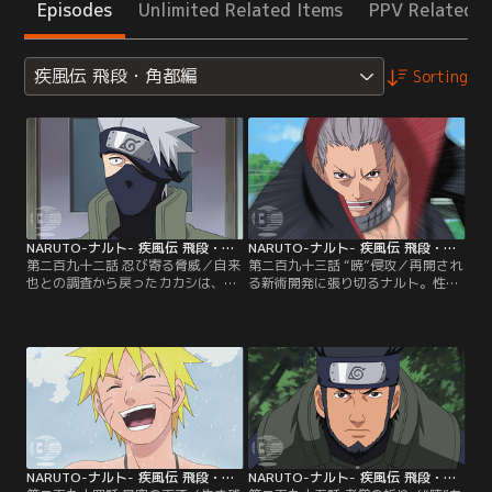
Episodes
Unlimited Related Items
PPV Related I
疾風伝 飛段・角都編
Sorting
NARUTO-ナルト- 疾風伝 飛段・角都編 第292話
NARUTO-ナルト- 疾風伝 飛段・角都編 第293話
第二百九十二話 忍び寄る脅威／自来
第二百九十三話 “暁”侵攻／再開され
也との調査から戻ったカカシは、綱
る新術開発に張り切るナルト。性質
手に“暁”が動き出した旨を報告して
変化の修業は次段階に入り、今度は
いた。新術開発が中断したままのナ
風のチャクラのみで滝を切ること
ルトの身を案じる綱手だが…。その
に。一方、捕縛した二尾をゼツに託
頃、雷の国の雲隠れの里では飛段と
した飛段と角都は、九尾を求めて火
角都による二尾狩りが終盤を迎えつ
の国に向うことに。九尾のいそうな
つあった。【提供：バンダイチャン
場所をしらみつぶしにする二人が最
ネル】
初に訪れたのは火ノ寺だっ
た。“暁”を迎え撃つ地陸の辿る運命
は…？【提供：バンダイチャンネ
ル】
NARUTO-ナルト- 疾風伝 飛段・角都編 第294話
NARUTO-ナルト- 疾風伝 飛段・角都編 第295話