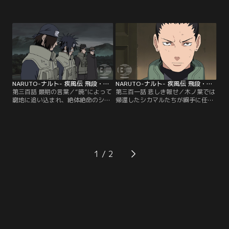
をわが身に受けてしまうアスマ。そ
に渾身の一撃を叩き込むアスマ。し
の術は飛段とアスマの体をリンクさ
かし、首を切断されたにもかかわら
せるというものだった。間一髪、影
ず飛段は生き続けていた。唖然とす
首縛りで飛段の動きを止めるシカマ
る木ノ葉たちの前で、今まで静観を
ルだが、その効力は長くは持たな
決め込んでいた角都が参戦を宣言す
い。圧倒的窮地の中、飛段の術の分
る。賞金首を狩りにかかるノーダメ
析を進めるシカマルは、時間内にそ
ージの“暁”二人からアスマを救おう
の秘密を暴くことができるのか！？
とする木ノ葉勢だったが…。【提
【提供：バンダイチャンネル】
供：バンダイチャンネル】
NARUTO-ナルト- 疾風伝 飛段・角都編 第300話
NARUTO-ナルト- 疾風伝 飛段・角都編 第301話
第三百話 最期の言葉／“暁”によって
第三百一話 悲しき報せ／木ノ葉では
窮地に追い込まれ、絶体絶命のシカ
帰還したシカマルたちが綱手に任務
マルたち。そこに駆けつけたのは、
報告をしていた。紅の心中を慮る綱
イノとチョウジをはじめとする増援
手だが、シカマルは自らアスマの死
部隊だった。仲間たちを救出し、再
を紅に告げる役を買って出る。一
び“暁”とにらみ合う木ノ葉たちだ
方、困難を極める新術開発に行き詰
が…。何者かの突然の介入によ
まりを感じているナルトは、カカシ
り、“暁”たちは突如撤退してゆく。
の助言をきっかけに思わぬヒントを
1
だが、急所を貫かれたアスマには最
得ることになるが…。そこに、アス
期の時が迫っていた。【提供：バン
マの訃報が飛び込んでくる。【提
ダイチャンネル】
供：バンダイチャンネル】