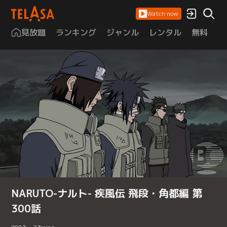
Watch now
見放題
ランキング
ジャンル
レンタル
無料
は
NARUTO-ナルト- 疾風伝 飛段・角都編 第
300話