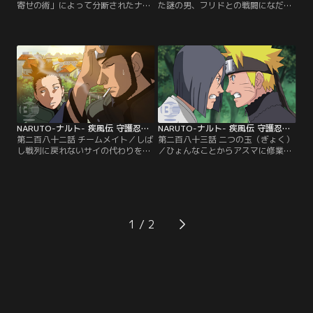
寄せの術」によって分断されたナル
た謎の男、フリドとの戦闘になだれ
トたち。個々を襲う刺客との戦闘を
込むソラ。ソラの人並みならぬ力を
余儀なくされるが、圧倒的に地の利
賞賛するフリドは、自分がソラの父
がある敵に苦戦を強いられてしま
の旧知であることをにおわせて姿を
う。打ち込まれたマーカーにより動
消してしまう。一方、全ての属性を
きを読まれたサイは、サクラを庇っ
操り、致命傷を受けてもなお立ち上
てその身に毒を受ける。一方その
がるフウカに絶体絶命の危機に追い
頃、ナルトは最低三つの属性を持つ
込まれるナルト。そこに駆けつける
くノ一、フウカに追い詰められてい
助っ人とは…。【提供：バンダイチ
た。【提供：バンダイチャンネル】
ャンネル】
NARUTO-ナルト- 疾風伝 守護忍十二士編 第282話
NARUTO-ナルト- 疾風伝 守護忍十二士編 第283話
第二百八十二話 チームメイト／しば
第二百八十三話 二つの玉（ぎょく）
し戦列に戻れないサイの代わりを理
／ひょんなことからアスマに修業を
由にソラを臨時のカカシ班員として
見てもらうことになるナルトとソ
迎え入れることを決めたヤマト。気
ラ。アスマの鉄拳指導の下、二人は
乗りしないナルトだが、ソラの面倒
風の属性修業に没頭していく。木ノ
を丸ごと押しつけられてしまうこと
葉での生活に安らぎを見出しつつあ
に。次々とトラブルを起こし、挙句
るソラだったが…。一方、地陸から
の果てにキバやチョウジまで巻き込
の手紙を受け取る綱手。そこにはソ
1
んでの乱闘騒ぎにもつれ込んだソラ
ラが十年前に起こした事件の詳細が
を止めたのは意外な人物だった。
したためてあった。【提供：バンダ
【提供：バンダイチャンネル】
イチャンネル】