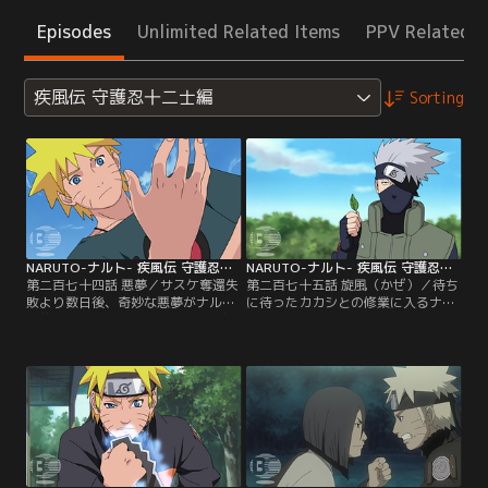
Episodes
Unlimited Related Items
PPV Related I
疾風伝 守護忍十二士編
Sorting
NARUTO-ナルト- 疾風伝 守護忍十二士編 第274話
NARUTO-ナルト- 疾風伝 守護忍十二士編 第275話
第二百七十四話 悪夢／サスケ奪還失
第二百七十五話 旋風（かぜ）／待ち
敗より数日後、奇妙な悪夢がナルト
に待ったカカシとの修業に入るナル
を襲う。目覚めた後も不思議な余韻
ト。「螺旋丸を超える、ナルトだけ
に捕らわれるナルト。次の日、図書
のオリジナル忍術」を開発するた
館を訪れたサクラは、人間関係につ
め、病床にてカカシが編み出したと
いての本を読み漁るサイに遭遇。皆
っておきの修業方法とは。そのため
に馴染もうとする努力を見て取り、
の強力な助っ人の登場にテンション
カカシの見舞いにサイを誘う。病院
があがるナルトは、さらに新術開発
を訪れたナルトたちだが、そこでカ
に必要になる己の「チャクラの性
カシはナルトにある提案をする。
質」を調べることになるが…。【提
【提供：バンダイチャンネル】
供：バンダイチャンネル】