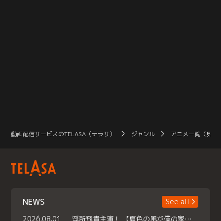
動画配信サービスのTELASA（テラサ）
ジャンル
アニメ一覧（見放
NEWS
See all
2026.08.01
浮所飛貴主演！ 【夏色の風が僕の家にやってきた】 本日よりテラサで独占配信スタート！