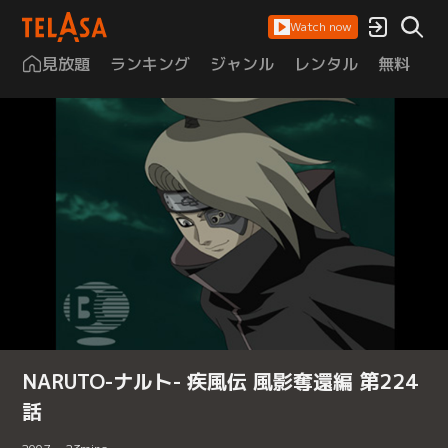
Watch now
見放題
ランキング
ジャンル
レンタル
無料
は
NARUTO-ナルト- 疾風伝 風影奪還編 第224
話