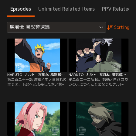
Episodes
Unlimited Related Items
PPV Related I
疾風伝 風影奪還編
Sorting
NARUTO-ナルト- 疾風伝 風影奪還編 第221話
NARUTO-ナルト- 疾風伝 風影奪還編 第222話
第二百二十一話 帰郷／木ノ葉隠れの
第二百二十二話 暁、始動／再びカカ
里では、下忍へと成長した木ノ葉丸
シの元につくことになったナルトだ
軍団がDランク任務にいそしんでい
が、修業の成果を見せるためにサク
た。「こんなショボイ任務じゃやる
ラとタッグを組み、かつて行ったサ
気が出ない」と駄々をこねる木ノ葉
バイバル演習でカカシに挑むことに
丸に、昔のナルトを重ね合わせ苦笑
なる。一方、砂隠れの里では風影と
するイルカたち。そんな折、木ノ葉
なった我愛羅の近くで不審な動きが
の門をくぐる人影があった。その人
起こる。ついに“暁”のメンバーが砂
物こそ自来也との長き旅を終え、大
に降り立ったのだ。【提供：バンダ
きく成長したナルト本人だった！！
イチャンネル】
【提供：バンダイチャンネル】