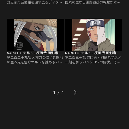
力尽きた我愛羅を連れ去るデイダ
隠れの里から風影誘拐の報せが木ノ
ラ。カンクロウはバキの制止を振り
葉に届く。一刻を争うと判断した綱
切り、弟の我愛羅を取り戻すべく小
手は、早速カカシ班を砂に向かわせ
隊にて追跡を開始する。しかし追っ
る。一方、“暁”との戦端を開くカン
手がかかることは“暁”の想定の範囲
クロウ。しかし傀儡の仕込みを次々
内。巧妙に仕掛けたトラップで次々
と読まれ苦境に追い込まれる。敵の
と砂の追っ手を脱落させていく。し
正体はカンクロウの傀儡の製作者で
かしカンクロウは執念の追跡で、た
あり、かつて砂の天才造形師と謳わ
だ一人“暁”の元に辿り着くのだっ
れた「赤砂のサソリ」だったのだ！
た。【提供：バンダイチャンネル】
【提供：バンダイチャンネル】
NARUTO-ナルト- 疾風伝 風影奪還編 第229話
NARUTO-ナルト- 疾風伝 風影奪還編 第230話
第二百二十九話 人柱力の涙／砂隠れ
第二百三十話 封印術・幻龍九封尽／
の里へ先を急ぐナルトを諌めるカカ
一刻を争うカンクロウの病状。それ
シだが、ナルトは「人柱力」という
は毒の専門であるチヨバアの手にす
同じ苦しみを分かち合う仲間として
ら余る代物だった。一縷の望みは綱
我愛羅の身を案じ、“暁”に対する激
手より遣わされた木ノ葉の援軍の
しい怒りを爆発させる。一方、瀕死
み。しかし肝心のナルトたちは、砂
の状態で回収されるカンクロウ。早
嵐により行く手を阻まれてしまう。
速治療が施されるが、その身に受け
同じ頃、我愛羅をアジトに運ん
1
た未知の毒でこのままでは二、三日
だ“暁”たちは我愛羅から尾獣を引き
の命と判明する。【提供：バンダイ
剥がすべく封印術を開始するのだっ
チャンネル】
た。【提供：バンダイチャンネル】