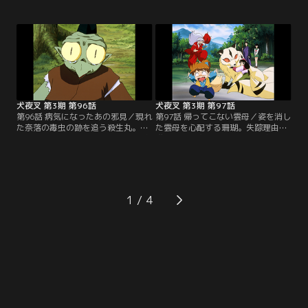
たと聞いて近くの村を調べ、小助少
ちだが、眼前に牛王が立ち塞がる。
年と出会う。小助の両親と村人を連
人間の父と牛妖怪の母から生まれた
れ去ったオロチ太夫は、かごめが持
牛王は、昼は人間の出雲、夜は牛王
つ本物の四魂のかけらも狙い、偽四
になってしまう半妖。そんな妖怪の
魂の玉を飲んだ妖怪を差し向けた。
姿を嫌う牛王は人間になるため、か
風穴で妖怪を吸い込むが弥勒は毒で
ごめたちの魂を使って本物の四魂の
衰弱し、出雲と小助を連れ去れてし
玉を造り、願いを叶えようと図った
まい…。【提供：バンダイチャンネ
が…。【提供：バンダイチャンネ
ル】
ル】
犬夜叉 第3期 第96話
犬夜叉 第3期 第97話
第96話 病気になったあの邪見／現れ
第97話 帰ってこない雲母／姿を消し
た奈落の毒虫の跡を追う殺生丸。一
た雲母を心配する珊瑚。失踪理由を
方、毒虫に刺された邪見は瀕死の状
推理した七宝は犬夜叉たちを責め、
態に。残されたりんは邪見を救おう
反省を促す。と、その時、森に轟音
と『千年草の実』を貰いに地念児の
が響いた。駆けつけた犬夜叉たち
畑に向かう。だが、半妖の地念児は
は、妖怪に襲われた男を逃がすが、
人間になっていた。千年草の実は魑
散らばる骨の中に、かごめが雲母に
魅魍魎が跋扈する崖にある。元に戻
あげたスカーフを発見。雲母が喰わ
1
れば手伝うという地念児だが、りん
れたと信じた珊瑚は妖怪を退治する
は形を教えて貰い、その崖に登
が、雲母を失った悲しみに暮れた
り…。【提供：バンダイチャンネ
時…。【提供：バンダイチャンネ
ル】
ル】