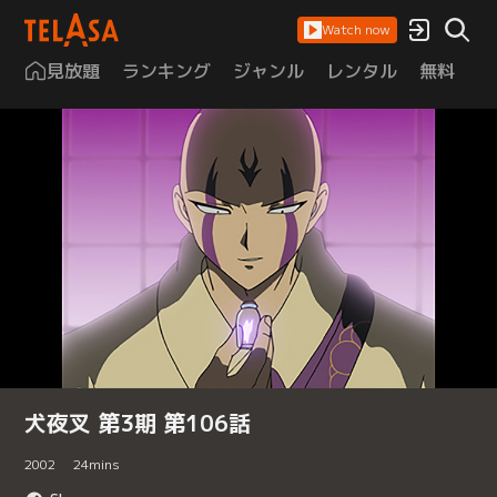
Watch now
見放題
ランキング
ジャンル
レンタル
無料
は
犬夜叉 第3期 第106話
2002
24
mins