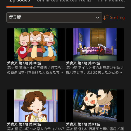
第3期
Sorting
犬夜叉 第3期 第88話
犬夜叉 第3期 第89話
第88話 猿神さまの三精霊／畑荒らし
第89話 アイツと彼のお見舞い対決／
の猿退治を引き受けた犬夜叉たち
風邪をひき、現代に戻ったかごめ
は、三匹の子猿と出会った。その三
は、絵理、由加、あゆみと、かごめ
匹は猿の精霊で、猿神さまが宿った
に気がある北条くんのお見舞いを受
ご神体を捜して、畑を荒らしていた
けた。翌日にテストがあるとわかる
という。野菜臭い場所にいるという
と、かごめは北条くんに勉強を教え
夢のお告げから、ご神体が漬け物石
てもらうが、無理をしたせいで風邪
になっていると気づいたかごめは、
が悪化してしまう。学校に行きたい
ようやく猿神さまを見つけ出す。そ
かごめの気持ちを知った犬夜叉は母
して一行の前に現れた猿神さま
ゆずりの肝汁を作り、かごめに飲ま
は…。【提供：バンダイチャンネ
せてやり…。【提供：バンダイチャ
ル】
ンネル】
犬夜叉 第3期 第90話
犬夜叉 第3期 第91話
第90話 思い切った草太の告白／かご
第91話 怪しい祈祷師と黒い雲母／猫