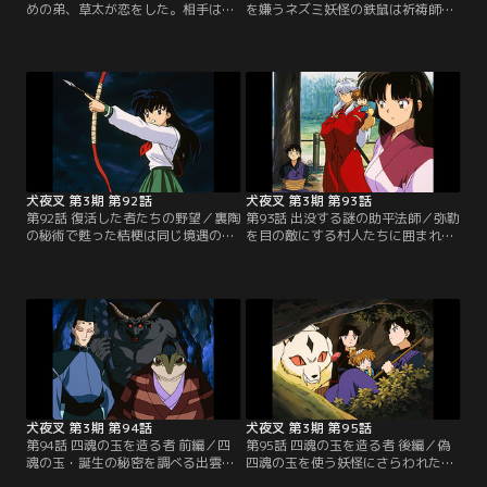
めの弟、草太が恋をした。相手はク
を嫌うネズミ妖怪の鉄鼠は祈祷師に
ラスメートのひとみちゃん。犬夜叉
化けて、邪魔な猫又のクロロを追い
に男同士のアドバイスを頼む草太だ
出してしまった。旅の途中の犬夜叉
が、結局かごめのコーディネートで
たちは、クロロと見間違え、雲母を
告白に挑戦することに。しかし、怖
村から追い払おうとした村人と出会
じ気づいた草太は、ひとみちゃんに
い、その祈祷師を怪しいと睨む。一
見抜かれ「はっきりしない人は嫌
方、クロロと友達である娘、こうめ
い」と言われてしまう。大ショック
と出会った七宝は、追い出されたク
の草太だが、犬夜叉に勇気づけられ
ロロを一緒に探してやるが…。【提
て…。【提供：バンダイチャンネ
供：バンダイチャンネル】
ル】
犬夜叉 第3期 第92話
犬夜叉 第3期 第93話
第92話 復活した者たちの野望／裏陶
第93話 出没する謎の助平法師／弥勒
の秘術で甦った桔梗は同じ境遇の炎
を目の敵にする村人たちに囲まれる
珠と出会う。死魂が足りなくなって
犬夜叉たち。事情を聞けば、弥勒が
いた炎珠は、死魂虫が運ぶ死魂を与
散々悪事を働いたせいだという。弥
えられ生気を取り戻す。だが、裏陶
勒は無実を主張し、ニセモノが暗躍
の力で甦った瓦丸が人形兵で戦を起
していると推理。実は偽弥勒は八衛
こすことを嫌ってた炎珠は、死人と
門狸が化けたもの。狸が好物のいた
しての死を願っていた。そして炎珠
ち妖怪に喰われる寸前、弥勒に助け
と知り合ったかごめたちは、人形兵
られた。ほんの出来心で弥勒に化
を使って戦を続ける瓦丸の野望を知
け、弥勒の日頃の行いを真似たらし
り…。【提供：バンダイチャンネ
く…。【提供：バンダイチャンネ
ル】
ル】
犬夜叉 第3期 第94話
犬夜叉 第3期 第95話
第94話 四魂の玉を造る者 前編／四
第95話 四魂の玉を造る者 後編／偽
魂の玉・誕生の秘密を調べる出雲と
四魂の玉を使う妖怪にさらわれたか
知り合った犬夜叉たちは、妖怪が出
ごめたち。その救出に動く犬夜叉た