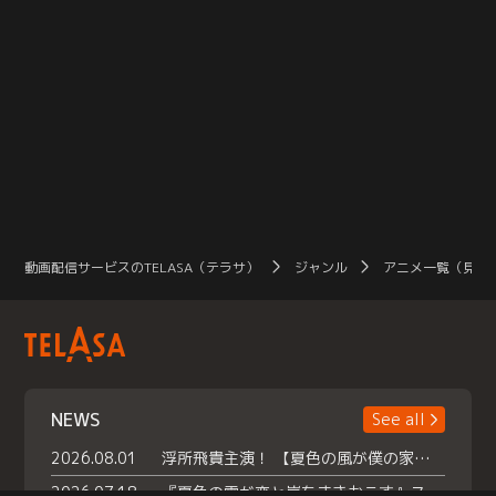
動画配信サービスのTELASA（テラサ）
ジャンル
アニメ一覧（見放
NEWS
See all
2026.08.01
浮所飛貴主演！ 【夏色の風が僕の家にやってきた】 本日よりテラサで独占配信スタート！
2026.07.18
『夏色の雲が恋と嵐をまきおこす』スペシャルメイキング 【Part1】2026年７月18日（土）23時30分～配信スタート！話題のシーンの裏側を大公開！豪華キャスト大集合！ 『武宮家 真夏の家族会議』開催！