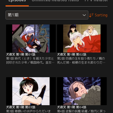
第1期
Sorting
犬夜叉 第1期 第01話
犬夜叉 第1期 第02話
第1話 時代（とき）を越えた少女と
第2話 四魂の玉を狙う者たち／楓の
封印された少年／戦国時代。巫女・
死んだ姉・桔梗の生まれ変わりだと
桔梗に封印された半妖の少年・犬夜
判明したかごめは、「四魂の玉」を
叉は、現代からタイムスリップして
持っているために妖怪・屍舞烏にさ
きたかごめの手で甦った！そんな
らわれてしまった。彼女を助けに現
時、百足の妖怪が現れ、かごめの脇
れ、屍舞烏を引き裂く犬夜叉。だ
腹を喰い破る。※第1話-第34話のオ
が、「四魂の玉」を飲み込んでいた
ープニング映像・音楽は、都合によ
屍舞烏はすぐに再生する。※第1話-
り放送当時のものとは異なります。
第34話のオープニング映像・音楽
【提供：バンダイチャンネル】
は、都合により放送当時のものとは
異なります。【提供：バンダイチャ
ンネル】
犬夜叉 第1期 第03話
犬夜叉 第1期 第04話
第3話 骨喰いの井戸からただいま
第4話 逆髪の妖魔 結羅／現代に戻っ