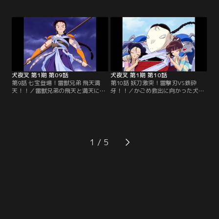
守って殺生丸と戦う犬夜叉の守る心
なじみの姫君の嫁いだ先の城主が妖
は、鉄砕牙を真の姿「牙の剣」へと
怪に取り憑かれているという悪い噂
変化させる。そして、妖犬の本性を
を聞きつけ、姫を連れ戻しにきた。
現した殺生丸は、犬夜叉に腕を斬ら
※第1話-第34話のオープニング映
れて撤退して…。※第1話-第34話の
像・音楽は、都合により放送当時の
オープニング映像・音楽は、都合に
ものとは異なります。【提供：バン
より放送当時のものとは異なりま
ダイチャンネル】
す。【提供：バンダイチャンネル】
犬夜叉 第1期 第09話
犬夜叉 第1期 第10話
第9話 七宝登場！雷獣兄弟 飛天満
第10話 妖刀激突！雷撃刃VS鉄砕
天！！／雷獣兄弟の飛天と満天に父
牙！！／かごめ救出に向かった犬夜
を殺された子狐の妖怪・七宝。彼は
叉は、飛天を狙うと見せかけて鉄砕
仇討ちのため、「四魂のかけら」を
牙を投げ、満天を倒した。満天が持
かごめから盗んでしまう。だが、
っていた「四魂のかけら」を喰い、
「四魂のかけら」におびき出された
体内に取り入れた飛天は、雷撃刃と
満天は、かけらの持ち主のかごめを
雷撃波で犬夜叉を攻撃する。※第1
さらい、殺して毛生え薬にしようと
話-第34話のオープニング映像・音
1
する…。※第1話-第34話のオープニ
楽は、都合により放送当時のものと
ング映像・音楽は、都合により放送
は異なります。【提供：バンダイチ
当時のものとは異なります。【提
ャンネル】
供：バンダイチャンネル】