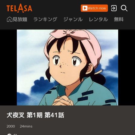
Watch now
見放題
ランキング
ジャンル
レンタル
無料
は
犬夜叉 第1期 第41話
2000
24
mins