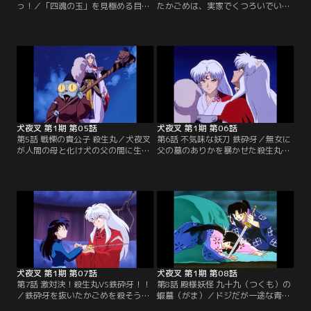
っ！／「四魂の玉」を見極める目を
たかごめは、実家でくつろいでい
持つかごめと妖怪を倒す力を持つ犬
た。犬夜叉は井戸を通って彼女を連
夜叉は、二人で四散した「四魂のか
れ戻しにくるが、その肩に結羅の操
けら」を集める羽目になってしまっ
る髪がついていた。現代に妖怪の攻
た。だが、仲違いをしてしまい、か
撃が及ぶのをくい止めるため、かご
ごめは「骨喰いの井戸」から現代へ
めは犬夜叉と共に戦国時代に戻り、
戻る。※第1話-第34話のオープニン
結羅と戦うが…。※第1話-第34話の
グ映像・音楽は、都合により放送当
オープニング映像・音楽は、都合に
時のものとは異なります。【提供：
より放送当時のものとは異なりま
バンダイチャンネル】
す。【提供：バンダイチャンネル】
犬夜叉 第1期 第05話
犬夜叉 第1期 第06話
第5話 戦慄の貴公子 殺生丸／犬夜叉
第6話 不気味な妖刀 鉄砕牙／無女に
が人間の母と化け犬の父の間に生ま
父の墓のありかを暴かせた殺生丸
れた半妖だと知ったかごめ。そんな
は、犬夜叉の右目（黒真珠）を抜
犬夜叉の腹違いの兄・殺生丸は、父
き、墓の入口を開いた。殺生丸の非
の墓のありかを探るために犬夜叉の
道さに腹を立てたかごめは、犬夜叉
死んだ母を冥界から呼び出した。だ
と共に殺生丸を追う。すると、その
が、その母の正体は妖怪・無女だっ
中には、犬夜叉たちの父の形見であ
た。※第1話-第34話のオープニング
る妖刀「鉄砕牙」があった。※第1
映像・音楽は、都合により放送当時
話-第34話のオープニング映像・音
のものとは異なります。【提供：バ
楽は、都合により放送当時のものと
ンダイチャンネル】
は異なります。【提供：バンダイチ
ャンネル】
犬夜叉 第1期 第07話
犬夜叉 第1期 第08話
第7話 激対決！殺生丸VS鉄砕牙！！
第8話 殿様妖怪 九十九（つくも）の
／鉄砕牙を抜いたかごめを殺そうと
蝦蟇（がま）／ドジだが一途な青年
する殺生丸。それに怒り、かごめを
である甲斐の国の若侍・信長は、幼