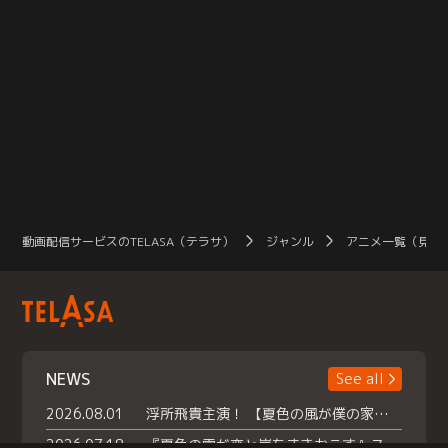
動画配信サービスのTELASA（テラサ）
ジャンル
アニメ一覧（見放
NEWS
See all
2026.08.01
浮所飛貴主演！ 【夏色の風が僕の家にやってきた】 本日よりテラサで独占配信スタート！
2026.07.18
『夏色の雲が恋と嵐をまきおこす』スペシャルメイキング 【Part1】2026年７月18日（土）23時30分～配信スタート！話題のシーンの裏側を大公開！豪華キャスト大集合！ 『武宮家 真夏の家族会議』開催！