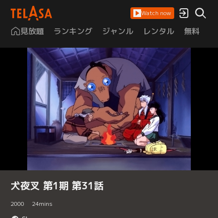
Watch now
見放題
ランキング
ジャンル
レンタル
無料
は
犬夜叉 第1期 第31話
2000
24
mins