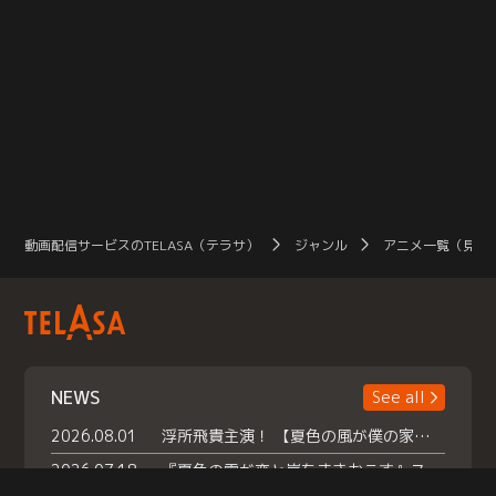
動画配信サービスのTELASA（テラサ）
ジャンル
アニメ一覧（見放
NEWS
See all
2026.08.01
浮所飛貴主演！ 【夏色の風が僕の家にやってきた】 本日よりテラサで独占配信スタート！
2026.07.18
『夏色の雲が恋と嵐をまきおこす』スペシャルメイキング 【Part1】2026年７月18日（土）23時30分～配信スタート！話題のシーンの裏側を大公開！豪華キャスト大集合！ 『武宮家 真夏の家族会議』開催！