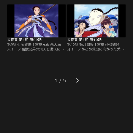
は、鉄砕牙を真の姿「牙の剣」へと
怪に取り憑かれているという悪い噂
変化させる。そして、妖犬の本性を
を聞きつけ、姫を連れ戻しにきた。
現した殺生丸は、犬夜叉に腕を斬ら
※第1話-第34話のオープニング映
れて撤退して…。※第1話-第34話の
像・音楽は、都合により放送当時の
オープニング映像・音楽は、都合に
ものとは異なります。【提供：バン
より放送当時のものとは異なりま
ダイチャンネル】
す。【提供：バンダイチャンネル】
犬夜叉 第1期 第09話
犬夜叉 第1期 第10話
第9話 七宝登場！雷獣兄弟 飛天満
第10話 妖刀激突！雷撃刃VS鉄砕
天！！／雷獣兄弟の飛天と満天に父
牙！！／かごめ救出に向かった犬夜
を殺された子狐の妖怪・七宝。彼は
叉は、飛天を狙うと見せかけて鉄砕
仇討ちのため、「四魂のかけら」を
牙を投げ、満天を倒した。満天が持
かごめから盗んでしまう。だが、
っていた「四魂のかけら」を喰い、
「四魂のかけら」におびき出された
体内に取り入れた飛天は、雷撃刃と
満天は、かけらの持ち主のかごめを
雷撃波で犬夜叉を攻撃する。※第1
さらい、殺して毛生え薬にしようと
話-第34話のオープニング映像・音
1
する…。※第1話-第34話のオープニ
楽は、都合により放送当時のものと
ング映像・音楽は、都合により放送
は異なります。【提供：バンダイチ
当時のものとは異なります。【提
ャンネル】
供：バンダイチャンネル】