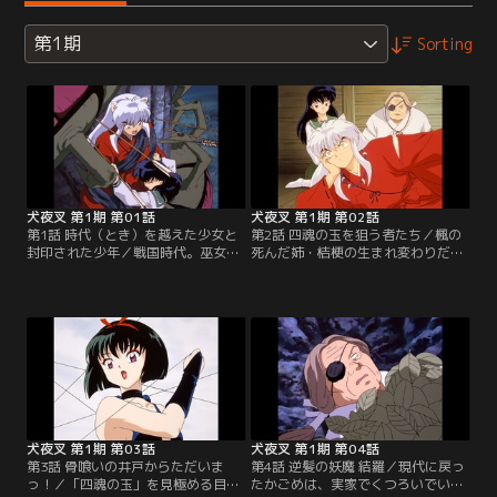
第1期
Sorting
犬夜叉 第1期 第01話
犬夜叉 第1期 第02話
第1話 時代（とき）を越えた少女と
第2話 四魂の玉を狙う者たち／楓の
封印された少年／戦国時代。巫女・
死んだ姉・桔梗の生まれ変わりだと
桔梗に封印された半妖の少年・犬夜
判明したかごめは、「四魂の玉」を
叉は、現代からタイムスリップして
持っているために妖怪・屍舞烏にさ
きたかごめの手で甦った！そんな
らわれてしまった。彼女を助けに現
時、百足の妖怪が現れ、かごめの脇
れ、屍舞烏を引き裂く犬夜叉。だ
腹を喰い破る。※第1話-第34話のオ
が、「四魂の玉」を飲み込んでいた
ープニング映像・音楽は、都合によ
屍舞烏はすぐに再生する。※第1話-
り放送当時のものとは異なります。
第34話のオープニング映像・音楽
【提供：バンダイチャンネル】
は、都合により放送当時のものとは
異なります。【提供：バンダイチャ
ンネル】
犬夜叉 第1期 第03話
犬夜叉 第1期 第04話
第3話 骨喰いの井戸からただいま
第4話 逆髪の妖魔 結羅／現代に戻っ
っ！／「四魂の玉」を見極める目を
たかごめは、実家でくつろいでい