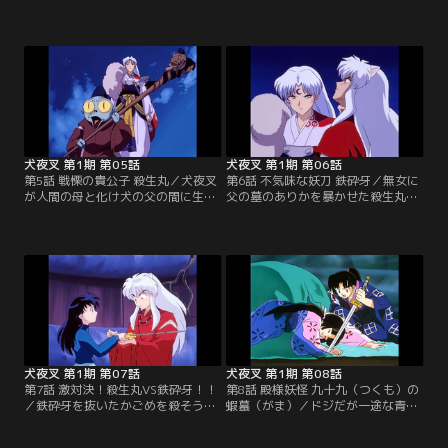
持つかごめと妖怪を倒す力を持つ犬
た。犬夜叉は井戸を通って彼女を連
夜叉は、二人で四散した「四魂のか
れ戻しにくるが、その肩に結羅の操
けら」を集める羽目になってしまっ
る髪がついていた。現代に妖怪の攻
た。だが、仲違いをしてしまい、か
撃が及ぶのをくい止めるため、かご
ごめは「骨喰いの井戸」から現代へ
めは犬夜叉と共に戦国時代に戻り、
戻る。※第1話-第34話のオープニン
結羅と戦うが…。※第1話-第34話の
グ映像・音楽は、都合により放送当
オープニング映像・音楽は、都合に
時のものとは異なります。【提供：
より放送当時のものとは異なりま
バンダイチャンネル】
す。【提供：バンダイチャンネル】
犬夜叉 第1期 第05話
犬夜叉 第1期 第06話
第5話 戦慄の貴公子 殺生丸／犬夜叉
第6話 不気味な妖刀 鉄砕牙／無女に
が人間の母と化け犬の父の間に生ま
父の墓のありかを暴かせた殺生丸
れた半妖だと知ったかごめ。そんな
は、犬夜叉の右目（黒真珠）を抜
犬夜叉の腹違いの兄・殺生丸は、父
き、墓の入口を開いた。殺生丸の非
の墓のありかを探るために犬夜叉の
道さに腹を立てたかごめは、犬夜叉
死んだ母を冥界から呼び出した。だ
と共に殺生丸を追う。すると、その
が、その母の正体は妖怪・無女だっ
中には、犬夜叉たちの父の形見であ
た。※第1話-第34話のオープニング
る妖刀「鉄砕牙」があった。※第1
映像・音楽は、都合により放送当時
話-第34話のオープニング映像・音
のものとは異なります。【提供：バ
楽は、都合により放送当時のものと
ンダイチャンネル】
は異なります。【提供：バンダイチ
ャンネル】
犬夜叉 第1期 第07話
犬夜叉 第1期 第08話
第7話 激対決！殺生丸VS鉄砕牙！！
第8話 殿様妖怪 九十九（つくも）の
／鉄砕牙を抜いたかごめを殺そうと
蝦蟇（がま）／ドジだが一途な青年
する殺生丸。それに怒り、かごめを
である甲斐の国の若侍・信長は、幼
守って殺生丸と戦う犬夜叉の守る心
なじみの姫君の嫁いだ先の城主が妖