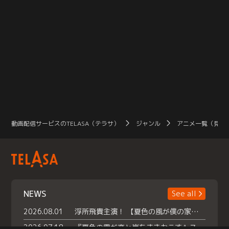
動画配信サービスのTELASA（テラサ）
ジャンル
アニメ一覧（見放
NEWS
See all
2026.08.01
浮所飛貴主演！ 【夏色の風が僕の家にやってきた】 本日よりテラサで独占配信スタート！
2026.07.18
『夏色の雲が恋と嵐をまきおこす』スペシャルメイキング 【Part1】2026年７月18日（土）23時30分～配信スタート！話題のシーンの裏側を大公開！豪華キャスト大集合！ 『武宮家 真夏の家族会議』開催！