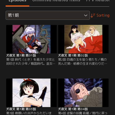
第1期
Sorting
犬夜叉 第1期 第01話
犬夜叉 第1期 第02話
第1話 時代（とき）を越えた少女と
第2話 四魂の玉を狙う者たち／楓の
封印された少年／戦国時代。巫女・
死んだ姉・桔梗の生まれ変わりだと
桔梗に封印された半妖の少年・犬夜
判明したかごめは、「四魂の玉」を
叉は、現代からタイムスリップして
持っているために妖怪・屍舞烏にさ
きたかごめの手で甦った！そんな
らわれてしまった。彼女を助けに現
時、百足の妖怪が現れ、かごめの脇
れ、屍舞烏を引き裂く犬夜叉。だ
腹を喰い破る。※第1話-第34話のオ
が、「四魂の玉」を飲み込んでいた
ープニング映像・音楽は、都合によ
屍舞烏はすぐに再生する。※第1話-
り放送当時のものとは異なります。
第34話のオープニング映像・音楽
【提供：バンダイチャンネル】
は、都合により放送当時のものとは
異なります。【提供：バンダイチャ
ンネル】
犬夜叉 第1期 第03話
犬夜叉 第1期 第04話
第3話 骨喰いの井戸からただいま
第4話 逆髪の妖魔 結羅／現代に戻っ