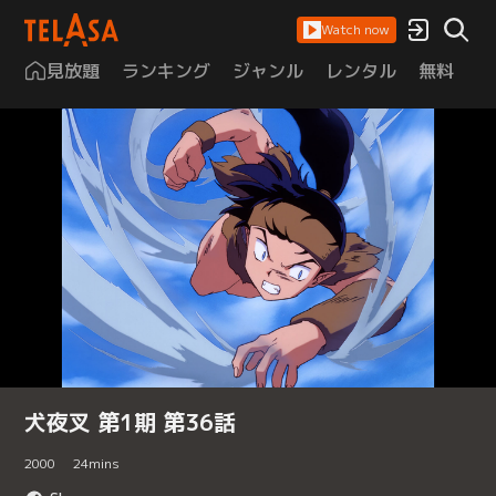
Watch now
見放題
ランキング
ジャンル
レンタル
無料
は
犬夜叉 第1期 第36話
2000
24
mins