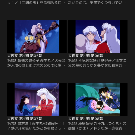
っ！／「四魂の玉」を見極める目を
たかごめは、実家でくつろいでい
持つかごめと妖怪を倒す力を持つ犬
た。犬夜叉は井戸を通って彼女を連
夜叉は、二人で四散した「四魂のか
れ戻しにくるが、その肩に結羅の操
けら」を集める羽目になってしまっ
る髪がついていた。現代に妖怪の攻
た。だが、仲違いをしてしまい、か
撃が及ぶのをくい止めるため、かご
ごめは「骨喰いの井戸」から現代へ
めは犬夜叉と共に戦国時代に戻り、
戻る。※第1話-第34話のオープニン
結羅と戦うが…。※第1話-第34話の
グ映像・音楽は、都合により放送当
オープニング映像・音楽は、都合に
時のものとは異なります。【提供：
より放送当時のものとは異なりま
バンダイチャンネル】
す。【提供：バンダイチャンネル】
犬夜叉 第1期 第05話
犬夜叉 第1期 第06話
第5話 戦慄の貴公子 殺生丸／犬夜叉
第6話 不気味な妖刀 鉄砕牙／無女に
が人間の母と化け犬の父の間に生ま
父の墓のありかを暴かせた殺生丸
れた半妖だと知ったかごめ。そんな
は、犬夜叉の右目（黒真珠）を抜
犬夜叉の腹違いの兄・殺生丸は、父
き、墓の入口を開いた。殺生丸の非
の墓のありかを探るために犬夜叉の
道さに腹を立てたかごめは、犬夜叉
死んだ母を冥界から呼び出した。だ
と共に殺生丸を追う。すると、その
が、その母の正体は妖怪・無女だっ
中には、犬夜叉たちの父の形見であ
た。※第1話-第34話のオープニング
る妖刀「鉄砕牙」があった。※第1
映像・音楽は、都合により放送当時
話-第34話のオープニング映像・音
のものとは異なります。【提供：バ
楽は、都合により放送当時のものと
ンダイチャンネル】
は異なります。【提供：バンダイチ
ャンネル】
犬夜叉 第1期 第07話
犬夜叉 第1期 第08話
第7話 激対決！殺生丸VS鉄砕牙！！
第8話 殿様妖怪 九十九（つくも）の
／鉄砕牙を抜いたかごめを殺そうと
蝦蟇（がま）／ドジだが一途な青年
する殺生丸。それに怒り、かごめを
である甲斐の国の若侍・信長は、幼