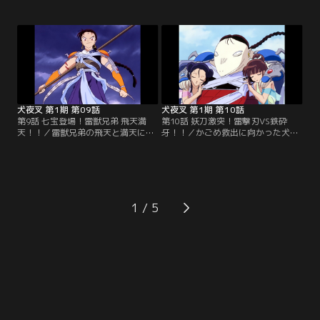
守って殺生丸と戦う犬夜叉の守る心
なじみの姫君の嫁いだ先の城主が妖
は、鉄砕牙を真の姿「牙の剣」へと
怪に取り憑かれているという悪い噂
変化させる。そして、妖犬の本性を
を聞きつけ、姫を連れ戻しにきた。
現した殺生丸は、犬夜叉に腕を斬ら
※第1話-第34話のオープニング映
れて撤退して…。※第1話-第34話の
像・音楽は、都合により放送当時の
オープニング映像・音楽は、都合に
ものとは異なります。【提供：バン
より放送当時のものとは異なりま
ダイチャンネル】
す。【提供：バンダイチャンネル】
犬夜叉 第1期 第09話
犬夜叉 第1期 第10話
第9話 七宝登場！雷獣兄弟 飛天満
第10話 妖刀激突！雷撃刃VS鉄砕
天！！／雷獣兄弟の飛天と満天に父
牙！！／かごめ救出に向かった犬夜
を殺された子狐の妖怪・七宝。彼は
叉は、飛天を狙うと見せかけて鉄砕
仇討ちのため、「四魂のかけら」を
牙を投げ、満天を倒した。満天が持
かごめから盗んでしまう。だが、
っていた「四魂のかけら」を喰い、
「四魂のかけら」におびき出された
体内に取り入れた飛天は、雷撃刃と
満天は、かけらの持ち主のかごめを
雷撃波で犬夜叉を攻撃する。※第1
さらい、殺して毛生え薬にしようと
話-第34話のオープニング映像・音
1
する…。※第1話-第34話のオープニ
楽は、都合により放送当時のものと
ング映像・音楽は、都合により放送
は異なります。【提供：バンダイチ
当時のものとは異なります。【提
ャンネル】
供：バンダイチャンネル】