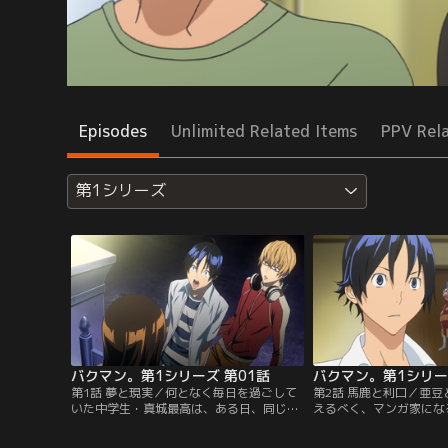
Episodes
Unlimited Related Items
PPV Rel
第1シリーズ
バクマン。第1シリーズ 第01話
バクマン。第1シリー
第1話 夢と現実／何となく毎日を過ごして
第2話 馬鹿と利口／亜
いた中学生・真城最高は、ある日、同じク
えるべく、マンガ家にな
ラスの秀才・高木秋人から「俺と組んでマ
最高。しかし、プロのマ
ンガ家になってくれ！」と声をかけられ
父・信弘（川口たろう）