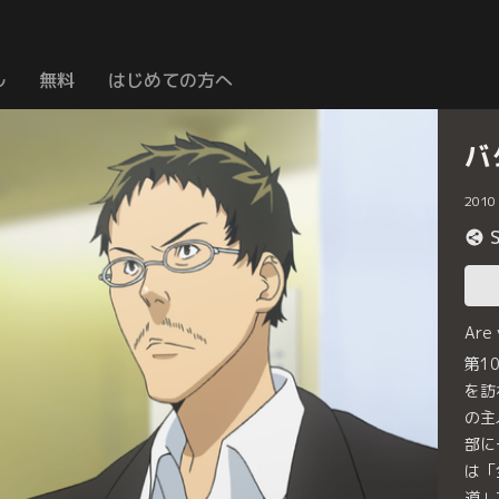
ル
無料
はじめての方へ
バ
2010
Are
第1
を訪
の主
部に
は「
道」