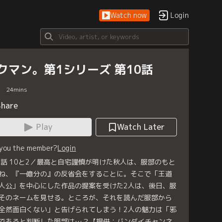
Watch now
Login
クマン。第1シリーズ 第10話
24
mins
Share
Play
Watch Later
 you the member?
Login
0話 10と2／最高と自宅謹慎が明けた秋人は、服部のもと
ね、『一億分の』の反省会をすることに。そこで「王道
人公」を中心にした作品の提案を受けた2人は、後日、服
そのネームを見せる。ところが、それを読んだ服部から
全然面白くない」と告げられてしまう！2人の魅力は「邪
であると判断した服部は…？【提供：バンダイチャンネ