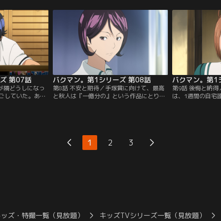
ければならなかっ
のネームを前に、叔父の死に対する自分の
才じゃない人間が
猛反対されるが、
思い込みが間違っていたことに気づく。さ
大条件」を話す。
？そして、祖父か
らに、仕事場の隅に残された手紙の束を読
分のマンガ原作を
がけぬものを譲り
んだ最高は、ある行動に出るのだった。
めるのだった。そ
イチャンネル】
【提供：バンダイチャンネル】
バンダイチャンネ
ズ 第07話
バクマン。第1シリーズ 第08話
バクマン。第1
席が隣どうしになっ
第8話 不安と期待／手塚賞に向けて、最高
第9話 後悔と納
ごしていた。ある
と秋人は『一億分の』という作品にとりか
は、1週間の自宅
問をしてしまい、
かる。寝る間も惜しみながら描き上げた原
慎中ネームに集中
しまう。ところ
稿だったが、最終候補には残ったものの、
に対し、自分の実
アドレスを教えて
手塚賞は受賞できなかった。服部からは次
高だったが、二三
できず、悩む最
の目標として、増刊号『NEXT！』への掲
ン』の話を聞き、
される新妻エイジ
載を告げられ、めげる間もなく最高、秋人
最高が謹慎中の秋
1
2
3
いた…。【提供：
は次の作品の構想を練り始めるのだが…？
か見吉と岩瀬には
【提供：バンダイチャンネル】
った。【提供：バ
キッズ・特撮一覧（見放題）
キッズTVシリーズ一覧（見放題）