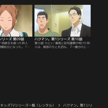
マンガ家になるための3
出した理由を見吉に問いただされた秋人
感銘を受けた秋人も、自
は、深く考えず「見吉と話したかったか
作り出すための研究を始
ら」と言ってしまう。作品に集中するた
んなある日…。【提供：
め、夏休み中は仕事場にこもると決めた最
ル】
高だが…。【提供：バンダイチャンネル】
シリーズ 第09話
バクマン。第1シリーズ 第10話
得／同級生を殴った秋人
第10話 10と2／最高と自宅謹慎が明けた秋
謹慎処分となった。「謹
人は、服部のもとを訪ね、『一億分の』の
できる」と前向きな秋人
反省会をすることに。そこで「王道の主人
力不足に苛まれていた最
公」を中心にした作品の提案を受けた2人
男から『漢の痩せ我マ
は、後日、服部にそのネームを見せる。と
元気を取り戻す。そんな
ころが、それを読んだ服部からは「全然面
人の家を訪ねると、なぜ
白くない」と告げられてしまう！2人の魅
ち合わせしてしまうのだ
力は「邪道」であると判断した服部は…？
ンダイチャンネル】
【提供：バンダイチャンネル】
キッズTVシリーズ一覧（レンタル）
バクマン。第1シリーズ