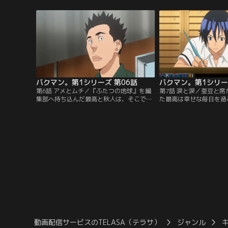
る。だが、3年前、プロのマンガ家だった
亡くした家族を説得しな
大好きな叔父の死を目の当たりにし、マン
た。予想通り母親からは
ガ家になる夢を捨てていた最高はそれを断
父親から出た回答は…！
ってしまう。その夜、秋人に呼び出された
ら叔父が使っていた思い
最高は…？【提供：バンダイチャンネル】
受ける！【提供：バンダ
バクマン。第1シリーズ 第06話
バクマン。第1シリー
第6話 アメとムチ／『ふたつの地球』を編
第7話 涙と涙／亜豆と
集部へ持ち込んだ最高と秋人は、そこで編
た最高は幸せな毎日を過
集部員・服部哲と出会う。服部から作品の
時、最高が約束を破る質
感想を聞かされ一喜一憂する2人だった
授業中に亜豆を泣かせて
が、服部から最後に「今後も自分が見てい
が、泣きながらもメール
きたい」と連絡先を教えてもらうことにな
くれた亜豆の考えが理解
る。そんな中、2学期が始まり、最高と秋
高。そのころ、天才と称
人のクラスでは席替えが行われること
が、上京の準備を始めて
に…。【提供：バンダイチャンネル】
バンダイチャンネル】
動画配信サービスのTELASA（テラサ）
ジャンル