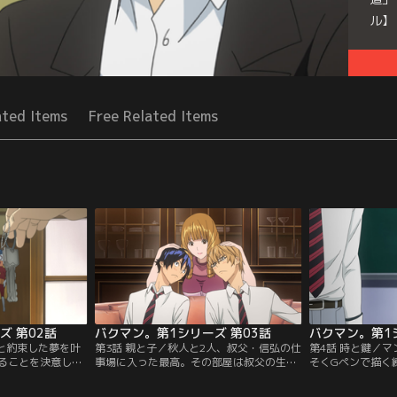
ル】
Seri
ated Items
Free Related Items
ズ 第02話
バクマン。第1シリーズ 第03話
バクマン。第1
豆と約束した夢を叶
第3話 親と子／秋人と2人、叔父・信弘の仕
第4話 時と鍵／
ることを決意した
事場に入った最高。その部屋は叔父の生前
そくGペンで描く
ンガ家だった叔
のまま残されていた。叔父が描いた「ネー
勉強もせずに練習
を3年前に過労で
ム」を秋人に見せた最高は、その膨大な量
る秋人に、最高は