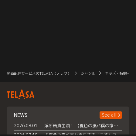
動画配信サービスのTELASA（テラサ）
ジャンル
キッズ・特撮一覧
NEWS
See all
2026.08.01
浮所飛貴主演！ 【夏色の風が僕の家にやってきた】 本日よりテラサで独占配信スタート！
2026.07.18
『夏色の雲が恋と嵐をまきおこす』スペシャルメイキング 【Part1】2026年７月18日（土）23時30分～配信スタート！話題のシーンの裏側を大公開！豪華キャスト大集合！ 『武宮家 真夏の家族会議』開催！