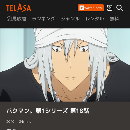
Watch now
見放題
ランキング
ジャンル
レンタル
無料
は
バクマン。第1シリーズ 第18話
2010
24
mins