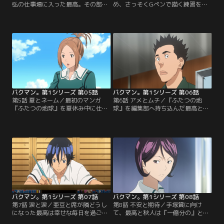
弘の仕事場に入った最高。その部屋
め、さっそくGペンで描く練習を始
は叔父の生前のまま残されていた。
めた最高。試験勉強もせずに練習し
叔父が描いた「ネーム」を秋人に見
ていたと聞いて心配する秋人に、最
せた最高は、その膨大な量のネーム
高は、昔叔父から聞いた「天才じゃ
を前に、叔父の死に対する自分の思
ない人間がマンガ家になるための3
い込みが間違っていたことに気づ
大条件」を話す。感銘を受けた秋人
く。さらに、仕事場の隅に残された
も、自分のマンガ原作を作り出すた
手紙の束を読んだ最高は、ある行動
めの研究を始めるのだった。そんな
に出るのだった。【提供：バンダイ
ある日…。【提供：バンダイチャン
チャンネル】
ネル】
バクマン。第1シリーズ 第05話
バクマン。第1シリーズ 第06話
第5話 夏とネーム／最初のマンガ
第6話 アメとムチ／『ふたつの地
『ふたつの地球』を夏休み中に仕上
球』を編集部へ持ち込んだ最高と秋
げて、編集部に持ち込むという目標
人は、そこで編集部員・服部哲と出
を立てた最高と秋人。そんなある
会う。服部から作品の感想を聞かさ
日、自分から亜豆の情報を聞き出し
れ一喜一憂する2人だったが、服部
た理由を見吉に問いただされた秋人
から最後に「今後も自分が見ていき
は、深く考えず「見吉と話したかっ
たい」と連絡先を教えてもらうこと
たから」と言ってしまう。作品に集
になる。そんな中、2学期が始ま
中するため、夏休み中は仕事場にこ
り、最高と秋人のクラスでは席替え
もると決めた最高だが…。【提供：
が行われることに…。【提供：バン
バンダイチャンネル】
ダイチャンネル】
バクマン。第1シリーズ 第07話
バクマン。第1シリーズ 第08話
第7話 涙と涙／亜豆と席が隣どうし
第8話 不安と期待／手塚賞に向け
になった最高は幸せな毎日を過ごし
て、最高と秋人は『一億分の』とい
ていた。ある時、最高が約束を破る
う作品にとりかかる。寝る間も惜し