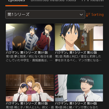
第1シリーズ
Sorting
バクマン。第1シリーズ 第01話
バクマン。第1シリーズ 第02話
第1話 夢と現実／何となく毎日を過
第2話 馬鹿と利口／亜豆と約束した
ごしていた中学生・真城最高は、あ
夢を叶えるべく、マンガ家になるこ
る日、同じクラスの秀才・高木秋人
とを決意した最高。しかし、プロの
から「俺と組んでマンガ家になって
マンガ家だった叔父・信弘（川口た
くれ！」と声をかけられる。だが、
ろう）を3年前に過労で亡くした家
3年前、プロのマンガ家だった大好
族を説得しなければならなかった。
きな叔父の死を目の当たりにし、マ
予想通り母親からは猛反対される
ンガ家になる夢を捨てていた最高は
が、父親から出た回答は…！？そし
それを断ってしまう。その夜、秋人
て、祖父から叔父が使っていた思い
に呼び出された最高は…？【提供：
がけぬものを譲り受ける！【提供：
バンダイチャンネル】
バンダイチャンネル】
バクマン。第1シリーズ 第03話
バクマン。第1シリーズ 第04話
第3話 親と子／秋人と2人、叔父・信
第4話 時と鍵／マンガ家になるた