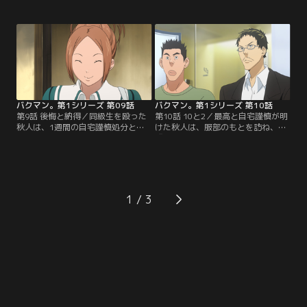
質問をしてしまい、授業中に亜豆を
みながら描き上げた原稿だったが、
泣かせてしまう。ところが、泣きな
最終候補には残ったものの、手塚賞
がらもメールアドレスを教えてくれ
は受賞できなかった。服部からは次
た亜豆の考えが理解できず、悩む最
の目標として、増刊号『NEXT！』
高。そのころ、天才と称される新妻
への掲載を告げられ、めげる間もな
エイジが、上京の準備を始めてい
く最高、秋人は次の作品の構想を練
た…。【提供：バンダイチャンネ
り始めるのだが…？【提供：バンダ
ル】
イチャンネル】
バクマン。第1シリーズ 第09話
バクマン。第1シリーズ 第10話
第9話 後悔と納得／同級生を殴った
第10話 10と2／最高と自宅謹慎が明
秋人は、1週間の自宅謹慎処分とな
けた秋人は、服部のもとを訪ね、
った。「謹慎中ネームに集中でき
『一億分の』の反省会をすること
る」と前向きな秋人に対し、自分の
に。そこで「王道の主人公」を中心
実力不足に苛まれていた最高だった
にした作品の提案を受けた2人は、
が、二三男から『漢の痩せ我マン』
後日、服部にそのネームを見せる。
の話を聞き、元気を取り戻す。そん
ところが、それを読んだ服部からは
な最高が謹慎中の秋人の家を訪ねる
「全然面白くない」と告げられてし
1
と、なぜか見吉と岩瀬にはち合わせ
まう！2人の魅力は「邪道」である
してしまうのだった。【提供：バン
と判断した服部は…？【提供：バン
ダイチャンネル】
ダイチャンネル】