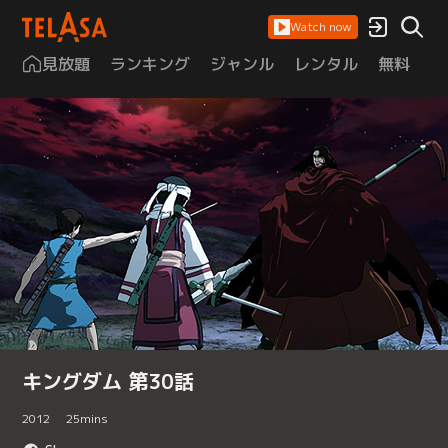
Watch now
見放題
ランキング
ジャンル
レンタル
無料
は
キングダム 第30話
2012
25
mins