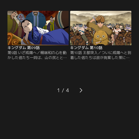
壁から山の民の凶暴性を象徴する壮
政のことを託された信、さらに貂と
絶な戦いの一端を聞かされる。恐怖
壁が追いかける。断崖絶壁の岩肌を
と緊張に沈み込む一同の中、信だけ
登り山の民の王国に乗り込んでいく
は「味方にする値打ちがある」と意
三人の眼前に現れたのは想像を絶す
気揚々と先を目指す。その背中に何
る堅牢な要塞であった。そして驚愕
かを感じ取る政と昌文君。一行はさ
に固まったままの三人の背後に山の
らに先を目指し険しい山々を歩き続
民が音もなく忍び寄る。【提供：バ
けるが、ふと気づくと…。【提供：
ンダイチャンネル】
バンダイチャンネル】
キングダム 第09話
キングダム 第10話
第9話 いざ咸陽へ／楊端和の心を動
第10話 王都突入／ついに咸陽へと到
かした信たち一同は、山の民ととも
着した信たちは政が発案した策によ
に昌文君らの元へ戻ってきた。勢い
り全員山の民の姿へと扮装し、いざ
にのった一行は早速王都、咸陽へと
王宮へと向かう。策が功をなし見事
攻め込む作戦会議を始める。だが、
に城門を潜り抜けた一行は王宮へと
およそ三千の政側の勢力に対して竭
通じる門の前へとやってくる。緊張
氏は八万の軍を集結させているとい
感が漂う中、ふと立ち止まる政。
う。あまりの兵力差に喚く信。だが
「怖気づいたのか」とからかう信に
1
逆に政は「悪くない」と瞳を光らせ
政は王宮をまっすぐに見つめ「全て
る。その頃王宮では大局に向け着々
の始まりはここだった」と語り出
と準備が進められていた。【提供：
す。【提供：バンダイチャンネル】
バンダイチャンネル】