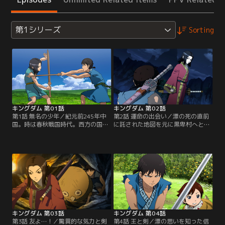
第1シリーズ
Sorting
キングダム 第01話
キングダム 第02話
第1話 無名の少年／紀元前245年中
第2話 運命の出会い／漂の死の直前
国。時は春秋戦国時代。西方の国、
に託された地図を元に黒卑村へと向
秦で天下の大将軍になることを目指
かった信は、そこで漂と瓜二つの少
し日夜剣の修行に明け暮れる二人の
年、政と出会う。混乱する信の前に
少年がいた。名は信と漂。戦災孤児
姿を現したのは政の命を狙う刺客の
であり下僕として働いていたその二
徐完。実はこの少年こそ秦王のエイ
人の元に、ある日王宮に仕える大臣
政…後の始皇帝であったのだ。「漂
の昌文君が現れ漂を王宮で仕官させ
を殺したのは自分だ」と嘲笑する徐
ると告げるのだった。離れ離れにな
完に怒り、我を忘れるように剣を向
る二人だが「行き着く場所は同じ
ける信だったが、手も足も出ず倒れ
だ」と誓い合う。【提供：バンダイ
伏してしまう。【提供：バンダイチ
チャンネル】
ャンネル】
キングダム 第03話
キングダム 第04話
第3話 友よ…！／驚異的な気力と剣
第4話 王と剣／漂の思いを知った信