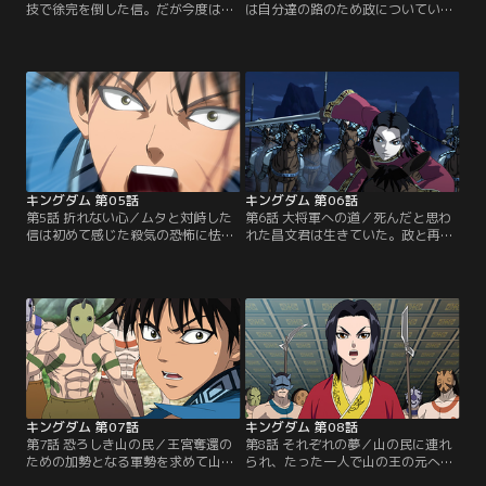
技で徐完を倒した信。だが今度は王
は自分達の路のため政についていく
弟が差し向けた大軍により一帯を囲
ことを決意。「その為に利用するだ
まれてしまう。逃げ場を失い強行突
けだ」と語る信に政も「お前はただ
破を図ろうとする信と政。そんな二
の剣だ」と言い返す。そこに貂もカ
人の前に河了貂という子供が現れ、
ネのためと言って加わり一行は昌文
「抜け道がある」と告げる。貂の手
君を筆頭とする大王派臣下との合流
引きの元、軍の包囲を掻い潜ろうと
地を目指す。連日の疾走の末、辿り
する一行。その最中、政の「漂は万
着いた先は美しい緑に囲まれた楼
が一のための影武者だった」との言
閣、四百年前の秦王、穆公の隠れ避
葉に信は逆上。しかし…。【提供：
暑地であった。そこで…。【提供：
バンダイチャンネル】
バンダイチャンネル】
キングダム 第05話
キングダム 第06話
第5話 折れない心／ムタと対峙した
第6話 大将軍への道／死んだと思わ
信は初めて感じた殺気の恐怖に怯
れた昌文君は生きていた。政と再会
み、本来の力を出せずにいた。しか
を果たし、その無事に涙する昌文君
し政の檄により自分が無意識に退が
に対し、漂の死の怒りをぶつけよう
っていたことを知り、不退こそが自
と剣を振り上げる信。だが、その手
分の武器だと確信した信は血だらけ
は副官、壁によって止められてしま
になりながらも前に出る。殺気の呪
う。そして壁は最後まで漂の傍にい
縛から解放され、戦いの最中で進化
た者として、その様子を語りたいと
をし始める信はついに反撃に出る。
申し出る。憮然とする信だったが、
一方咸陽では、勢力争いに全く興味
壁が語る漂の姿は堂々たる王の姿で
を示さなかったはずの伝説の…。
あり英雄のように語られる…。【提
【提供：バンダイチャンネル】
供：バンダイチャンネル】
キングダム 第07話
キングダム 第08話
第7話 恐ろしき山の民／王宮奪還の
第8話 それぞれの夢／山の民に連れ
ための加勢となる軍勢を求めて山の
られ、たった一人で山の王の元へと
王へと会いに行く一行はその道中、
向かった政。その後を、昌文君から