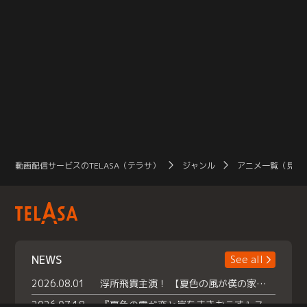
動画配信サービスのTELASA（テラサ）
ジャンル
アニメ一覧（見放
NEWS
See all
2026.08.01
浮所飛貴主演！ 【夏色の風が僕の家にやってきた】 本日よりテラサで独占配信スタート！
2026.07.18
『夏色の雲が恋と嵐をまきおこす』スペシャルメイキング 【Part1】2026年７月18日（土）23時30分～配信スタート！話題のシーンの裏側を大公開！豪華キャスト大集合！ 『武宮家 真夏の家族会議』開催！