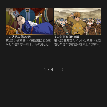
壁から山の民の凶暴性を象徴する壮
政のことを託された信、さらに貂と
絶な戦いの一端を聞かされる。恐怖
壁が追いかける。断崖絶壁の岩肌を
と緊張に沈み込む一同の中、信だけ
登り山の民の王国に乗り込んでいく
は「味方にする値打ちがある」と意
三人の眼前に現れたのは想像を絶す
気揚々と先を目指す。その背中に何
る堅牢な要塞であった。そして驚愕
かを感じ取る政と昌文君。一行はさ
に固まったままの三人の背後に山の
らに先を目指し険しい山々を歩き続
民が音もなく忍び寄る。【提供：バ
けるが、ふと気づくと…。【提供：
ンダイチャンネル】
バンダイチャンネル】
キングダム 第09話
キングダム 第10話
第9話 いざ咸陽へ／楊端和の心を動
第10話 王都突入／ついに咸陽へと到
かした信たち一同は、山の民ととも
着した信たちは政が発案した策によ
に昌文君らの元へ戻ってきた。勢い
り全員山の民の姿へと扮装し、いざ
にのった一行は早速王都、咸陽へと
王宮へと向かう。策が功をなし見事
攻め込む作戦会議を始める。だが、
に城門を潜り抜けた一行は王宮へと
およそ三千の政側の勢力に対して竭
通じる門の前へとやってくる。緊張
氏は八万の軍を集結させているとい
感が漂う中、ふと立ち止まる政。
う。あまりの兵力差に喚く信。だが
「怖気づいたのか」とからかう信に
1
逆に政は「悪くない」と瞳を光らせ
政は王宮をまっすぐに見つめ「全て
る。その頃王宮では大局に向け着々
の始まりはここだった」と語り出
と準備が進められていた。【提供：
す。【提供：バンダイチャンネル】
バンダイチャンネル】