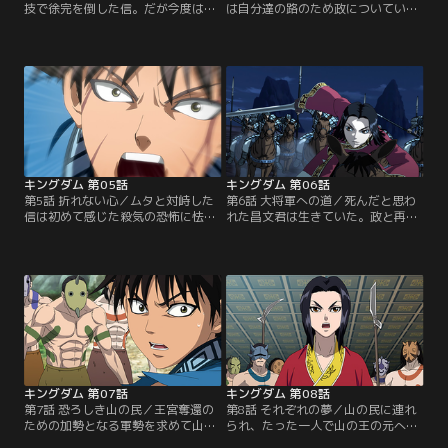
技で徐完を倒した信。だが今度は王
は自分達の路のため政についていく
弟が差し向けた大軍により一帯を囲
ことを決意。「その為に利用するだ
まれてしまう。逃げ場を失い強行突
けだ」と語る信に政も「お前はただ
破を図ろうとする信と政。そんな二
の剣だ」と言い返す。そこに貂もカ
人の前に河了貂という子供が現れ、
ネのためと言って加わり一行は昌文
「抜け道がある」と告げる。貂の手
君を筆頭とする大王派臣下との合流
引きの元、軍の包囲を掻い潜ろうと
地を目指す。連日の疾走の末、辿り
する一行。その最中、政の「漂は万
着いた先は美しい緑に囲まれた楼
が一のための影武者だった」との言
閣、四百年前の秦王、穆公の隠れ避
葉に信は逆上。しかし…。【提供：
暑地であった。そこで…。【提供：
バンダイチャンネル】
バンダイチャンネル】
キングダム 第05話
キングダム 第06話
第5話 折れない心／ムタと対峙した
第6話 大将軍への道／死んだと思わ
信は初めて感じた殺気の恐怖に怯
れた昌文君は生きていた。政と再会
み、本来の力を出せずにいた。しか
を果たし、その無事に涙する昌文君
し政の檄により自分が無意識に退が
に対し、漂の死の怒りをぶつけよう
っていたことを知り、不退こそが自
と剣を振り上げる信。だが、その手
分の武器だと確信した信は血だらけ
は副官、壁によって止められてしま
になりながらも前に出る。殺気の呪
う。そして壁は最後まで漂の傍にい
縛から解放され、戦いの最中で進化
た者として、その様子を語りたいと
をし始める信はついに反撃に出る。
申し出る。憮然とする信だったが、
一方咸陽では、勢力争いに全く興味
壁が語る漂の姿は堂々たる王の姿で
を示さなかったはずの伝説の…。
あり英雄のように語られる…。【提
【提供：バンダイチャンネル】
供：バンダイチャンネル】
キングダム 第07話
キングダム 第08話
第7話 恐ろしき山の民／王宮奪還の
第8話 それぞれの夢／山の民に連れ
ための加勢となる軍勢を求めて山の
られ、たった一人で山の王の元へと
王へと会いに行く一行はその道中、
向かった政。その後を、昌文君から