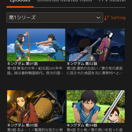
第1シリーズ
Sorting
キングダム 第01話
キングダム 第02話
第1話 無名の少年／紀元前245年中
第2話 運命の出会い／漂の死の直前
国。時は春秋戦国時代。西方の国、
に託された地図を元に黒卑村へと向
秦で天下の大将軍になることを目指
かった信は、そこで漂と瓜二つの少
し日夜剣の修行に明け暮れる二人の
年、政と出会う。混乱する信の前に
少年がいた。名は信と漂。戦災孤児
姿を現したのは政の命を狙う刺客の
であり下僕として働いていたその二
徐完。実はこの少年こそ秦王のエイ
人の元に、ある日王宮に仕える大臣
政…後の始皇帝であったのだ。「漂
の昌文君が現れ漂を王宮で仕官させ
を殺したのは自分だ」と嘲笑する徐
ると告げるのだった。離れ離れにな
完に怒り、我を忘れるように剣を向
る二人だが「行き着く場所は同じ
ける信だったが、手も足も出ず倒れ
だ」と誓い合う。【提供：バンダイ
伏してしまう。【提供：バンダイチ
チャンネル】
ャンネル】
キングダム 第03話
キングダム 第04話
第3話 友よ…！／驚異的な気力と剣
第4話 王と剣／漂の思いを知った信