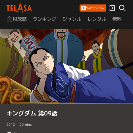
Watch now
見放題
ランキング
ジャンル
レンタル
無料
は
キングダム 第09話
2012
25
mins