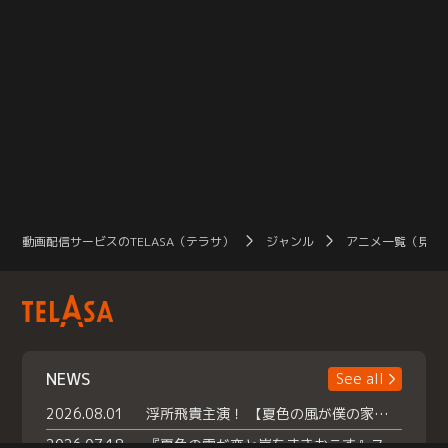
動画配信サービスのTELASA（テラサ）
ジャンル
アニメ一覧（見放
NEWS
See all
2026.08.01
浮所飛貴主演！ 【夏色の風が僕の家にやってきた】 本日よりテラサで独占配信スタート！
2026.07.18
『夏色の雲が恋と嵐をまきおこす』スペシャルメイキング 【Part1】2026年７月18日（土）23時30分～配信スタート！話題のシーンの裏側を大公開！豪華キャスト大集合！ 『武宮家 真夏の家族会議』開催！