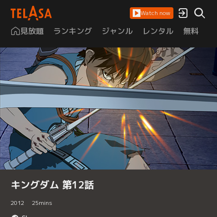
Watch now
見放題
ランキング
ジャンル
レンタル
無料
は
キングダム 第12話
2012
25
mins