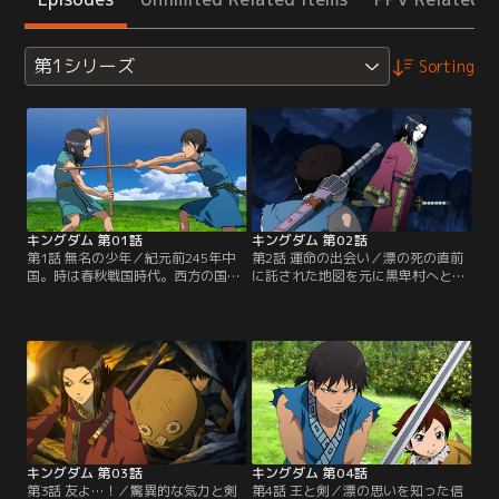
第1シリーズ
Sorting
キングダム 第01話
キングダム 第02話
第1話 無名の少年／紀元前245年中
第2話 運命の出会い／漂の死の直前
国。時は春秋戦国時代。西方の国、
に託された地図を元に黒卑村へと向
秦で天下の大将軍になることを目指
かった信は、そこで漂と瓜二つの少
し日夜剣の修行に明け暮れる二人の
年、政と出会う。混乱する信の前に
少年がいた。名は信と漂。戦災孤児
姿を現したのは政の命を狙う刺客の
であり下僕として働いていたその二
徐完。実はこの少年こそ秦王のエイ
人の元に、ある日王宮に仕える大臣
政…後の始皇帝であったのだ。「漂
の昌文君が現れ漂を王宮で仕官させ
を殺したのは自分だ」と嘲笑する徐
ると告げるのだった。離れ離れにな
完に怒り、我を忘れるように剣を向
る二人だが「行き着く場所は同じ
ける信だったが、手も足も出ず倒れ
だ」と誓い合う。【提供：バンダイ
伏してしまう。【提供：バンダイチ
チャンネル】
ャンネル】
キングダム 第03話
キングダム 第04話
第3話 友よ…！／驚異的な気力と剣
第4話 王と剣／漂の思いを知った信