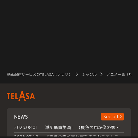
動画配信サービスのTELASA（テラサ）
ジャンル
アニメ一覧（見放
NEWS
See all
2026.08.01
浮所飛貴主演！ 【夏色の風が僕の家にやってきた】 本日よりテラサで独占配信スタート！
2026.07.18
『夏色の雲が恋と嵐をまきおこす』スペシャルメイキング 【Part1】2026年７月18日（土）23時30分～配信スタート！話題のシーンの裏側を大公開！豪華キャスト大集合！ 『武宮家 真夏の家族会議』開催！