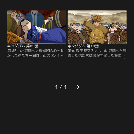
壁から山の民の凶暴性を象徴する壮
政のことを託された信、さらに貂と
絶な戦いの一端を聞かされる。恐怖
壁が追いかける。断崖絶壁の岩肌を
と緊張に沈み込む一同の中、信だけ
登り山の民の王国に乗り込んでいく
は「味方にする値打ちがある」と意
三人の眼前に現れたのは想像を絶す
気揚々と先を目指す。その背中に何
る堅牢な要塞であった。そして驚愕
かを感じ取る政と昌文君。一行はさ
に固まったままの三人の背後に山の
らに先を目指し険しい山々を歩き続
民が音もなく忍び寄る。【提供：バ
けるが、ふと気づくと…。【提供：
ンダイチャンネル】
バンダイチャンネル】
キングダム 第09話
キングダム 第10話
第9話 いざ咸陽へ／楊端和の心を動
第10話 王都突入／ついに咸陽へと到
かした信たち一同は、山の民ととも
着した信たちは政が発案した策によ
に昌文君らの元へ戻ってきた。勢い
り全員山の民の姿へと扮装し、いざ
にのった一行は早速王都、咸陽へと
王宮へと向かう。策が功をなし見事
攻め込む作戦会議を始める。だが、
に城門を潜り抜けた一行は王宮へと
およそ三千の政側の勢力に対して竭
通じる門の前へとやってくる。緊張
氏は八万の軍を集結させているとい
感が漂う中、ふと立ち止まる政。
う。あまりの兵力差に喚く信。だが
「怖気づいたのか」とからかう信に
1
逆に政は「悪くない」と瞳を光らせ
政は王宮をまっすぐに見つめ「全て
る。その頃王宮では大局に向け着々
の始まりはここだった」と語り出
と準備が進められていた。【提供：
す。【提供：バンダイチャンネル】
バンダイチャンネル】