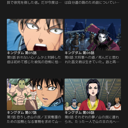
技で徐完を倒した信。だが今度は王
は自分達の路のため政についていく
弟が差し向けた大軍により一帯を囲
ことを決意。「その為に利用するだ
まれてしまう。逃げ場を失い強行突
けだ」と語る信に政も「お前はただ
破を図ろうとする信と政。そんな二
の剣だ」と言い返す。そこに貂もカ
人の前に河了貂という子供が現れ、
ネのためと言って加わり一行は昌文
「抜け道がある」と告げる。貂の手
君を筆頭とする大王派臣下との合流
引きの元、軍の包囲を掻い潜ろうと
地を目指す。連日の疾走の末、辿り
する一行。その最中、政の「漂は万
着いた先は美しい緑に囲まれた楼
が一のための影武者だった」との言
閣、四百年前の秦王、穆公の隠れ避
葉に信は逆上。しかし…。【提供：
暑地であった。そこで…。【提供：
バンダイチャンネル】
バンダイチャンネル】
キングダム 第05話
キングダム 第06話
第5話 折れない心／ムタと対峙した
第6話 大将軍への道／死んだと思わ
信は初めて感じた殺気の恐怖に怯
れた昌文君は生きていた。政と再会
み、本来の力を出せずにいた。しか
を果たし、その無事に涙する昌文君
し政の檄により自分が無意識に退が
に対し、漂の死の怒りをぶつけよう
っていたことを知り、不退こそが自
と剣を振り上げる信。だが、その手
分の武器だと確信した信は血だらけ
は副官、壁によって止められてしま
になりながらも前に出る。殺気の呪
う。そして壁は最後まで漂の傍にい
縛から解放され、戦いの最中で進化
た者として、その様子を語りたいと
をし始める信はついに反撃に出る。
申し出る。憮然とする信だったが、
一方咸陽では、勢力争いに全く興味
壁が語る漂の姿は堂々たる王の姿で
を示さなかったはずの伝説の…。
あり英雄のように語られる…。【提
【提供：バンダイチャンネル】
供：バンダイチャンネル】
キングダム 第07話
キングダム 第08話
第7話 恐ろしき山の民／王宮奪還の
第8話 それぞれの夢／山の民に連れ
ための加勢となる軍勢を求めて山の
られ、たった一人で山の王の元へと
王へと会いに行く一行はその道中、
向かった政。その後を、昌文君から