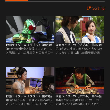
Sorting
仮面ライダーW（ダブル） 第01話
仮面ライダーW（ダブル） 第02話
第1話 Wの検索／探偵は二人で一人
第2話 Wの検索／街を泣かせるもの
／風都。大小の風車がところどころ
／ようやく探し出した真里奈の恋
で回る“風の街”。亜樹子は、父の営
人・陽介はマグマ・ドーパントにな
む探偵事務所を畳むべく、この街に
っていた。翔太郎とフィリップはダ
来た。だが、事務所で会ったのは父
ブルに変身、マグマのガイアメモリ
ではなく、ハードボイルドを気取っ
をブレイクしたが、突如現れた謎の
たカッコつけ青年・左翔太郎だっ
巨大怪物が陽介をさらっていった！
た。翔太郎の探偵の仕事に同行した
直後、陽介は遺体で発見される。翔
亜樹子はこの街・風都の真実を知る
太郎は、悲しみにくれる真里奈に犯
ことになる。
人を見つけることを誓った。
仮面ライダーW（ダブル） 第03話
仮面ライダーW（ダブル） 第04話
第3話 Mに手を出すな／天国への行
第4話 Mに手を出すな／ジョーカー
き方／ラジオの都市伝説コーナーで
で勝負／全ての知識を手に入れられ
紹介された幻のカジノの噂。掛け金
るフィリップが唯一知ることの出来