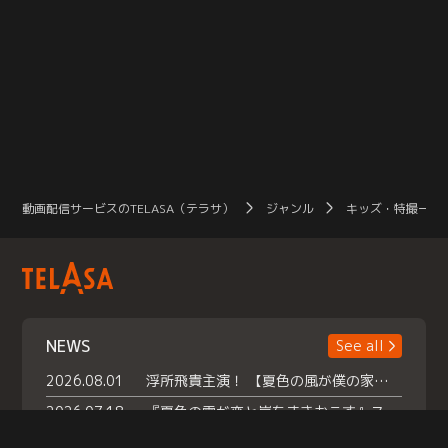
動画配信サービスのTELASA（テラサ）
ジャンル
キッズ・特撮一覧
NEWS
See all
2026.08.01
浮所飛貴主演！ 【夏色の風が僕の家にやってきた】 本日よりテラサで独占配信スタート！
2026.07.18
『夏色の雲が恋と嵐をまきおこす』スペシャルメイキング 【Part1】2026年７月18日（土）23時30分～配信スタート！話題のシーンの裏側を大公開！豪華キャスト大集合！ 『武宮家 真夏の家族会議』開催！
2026.07.15
救命医・遥（今田）の《心揺さぶる過去》や、 麻酔科医・権野（船越英一郎）の《謎多きプライベート》など… 《知られざるエピソード》を独占配信！