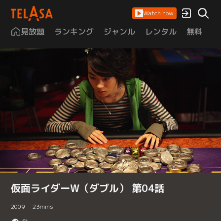
Watch now
見放題
ランキング
ジャンル
レンタル
無料
は
仮面ライダーW（ダブル） 第04話
2009
23
mins