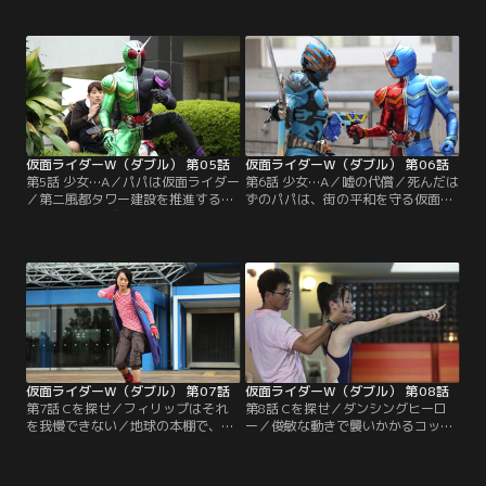
0から一夜にして大金を手に入れら
ないもの、それは自分の過去。フィ
れるという天国のカジノ「ミリオン
リップは「我が家」というキーワー
コロッセオ」が、風都にあるという
ドをインプットすると、機能が止ま
のだ。興味を持つフィリップ。信じ
ってしまうのだった。その時、ミリ
ない翔太郎。そこにミリオンコロッ
オンコロッセオに潜入した亜樹子か
セオにはまって、おかしくなってし
ら連絡が！フィリップ絶不調の中、
まった娘を調べてほしいという依頼
ダブルは勝ちを掴めるのか？
が舞い込んだ！
仮面ライダーW（ダブル） 第05話
仮面ライダーW（ダブル） 第06話
第5話 少女…A／パパは仮面ライダー
第6話 少女…A／嘘の代償／死んだは
／第二風都タワー建設を推進する市
ずのパパは、街の平和を守る仮面の
議・楠原みやびが狙われている。み
騎士となった。パパがくれた人形を
やびは子連れのパフォーマンスで政
握って祈っていれば、危険な時も必
策をアピール中で、危険にも関わら
ずやってきて助けてくれる。母のつ
ず、娘あすかを連れ歩いている。護
いたそんな嘘を、少女はずっと信じ
衛を依頼されていた翔太郎は、物陰
ていた。ハーフボイルドな翔太郎は
でライダーに変身し、銃弾の嵐から
そんな嘘につきあっていくのか？一
母娘を救った。その時、あすかがダ
方、フィリップは第二風都タワー建
ブルに言う。「パパ！来てくれたの
設候補地に隠された謎を追う！
ね…パパ！」
仮面ライダーW（ダブル） 第07話
仮面ライダーW（ダブル） 第08話
第7話 Cを探せ／フィリップはそれ
第8話 Cを探せ／ダンシングヒーロ
を我慢できない／地球の本棚で、鍵
ー／俊敏な動きで襲いかかるコック
がかかって閲覧できない本を見つけ
ローチ・ドーパント。ダブルからル
たフィリップ。開けない情報、それ
ナとトリガーのメモリに続き、ヒー
はヘブンズトルネードという名のス
トとメタルのメモリも奪って行って