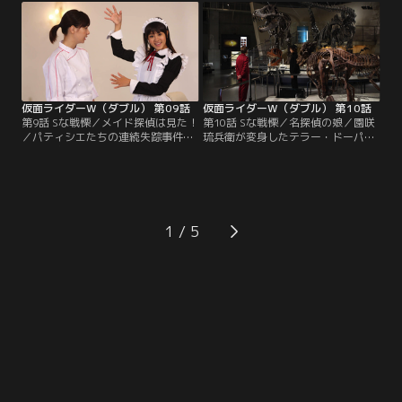
トリートダンスの技らしい。「この
しまった！見つけ出して取り返すと
ままじゃ夜も眠れない」。組織から
息巻く翔太郎だが、フィリップはヘ
狙われているから不用意に出歩く
ブンズトルネードを見ることにしか
な、という翔太郎の忠告も聞かず
興味がない。仕方なく翔太郎はフィ
に、フィリップは外へ出ていってし
リップの検索無しでコックローチに
まう。
迫ることにした。
仮面ライダーW（ダブル） 第09話
仮面ライダーW（ダブル） 第10話
第9話 Sな戦慄／メイド探偵は見た！
第10話 Sな戦慄／名探偵の娘／園咲
／パティシエたちの連続失踪事件の
琉兵衛が変身したテラー・ドーパン
被害者家族たちが大挙して探偵事務
ト。Wは敵の根源を見る。一方、亜
所を訪れた。行方不明のパティシエ
樹子は依頼者である麻衣を危険に晒
たちは皆、ある屋敷にゲストとして
した責任を感じ、翔太郎にも素直に
招かれたことがあるという。早速、
謝る。お父さんをぼんやりとしか覚
亜樹子はそのお屋敷にメイドとして
えていないから翔太郎くんのことが
潜り込んだ！だが、彼らはその屋敷
うらやましかったのかもしれない、
1
がどんな恐ろしいところなのか知ら
と言う亜樹子に、翔太郎は「おやっ
なかった。そこは、あの「園咲家」
さん＝鳴海荘吉」の話をする。
だったのだ！