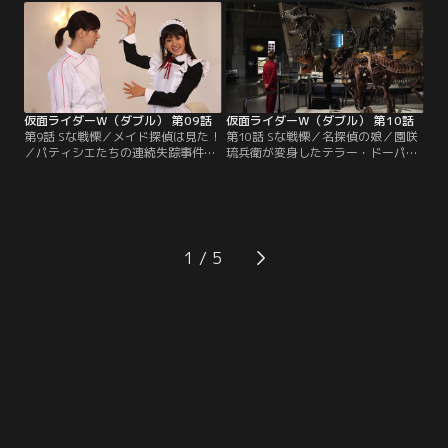
トリートダンスの技らしい。「この
しまった！見つけ出して取り返すと
ままじゃ夜も眠れない」。組織から
息巻く翔太郎だが、フィリップはヘ
狙われているから不用意に出歩く
ブンズトルネードを見ることにしか
な、という翔太郎の忠告も聞かず
興味がない。仕方なく翔太郎はフィ
に、フィリップは外へ出ていってし
リップの検索無しでコックローチに
まう。
迫ることにした。
仮面ライダーW（ダブル） 第09話
仮面ライダーW（ダブル） 第10話
第9話 Sな戦慄／メイド探偵は見た！
第10話 Sな戦慄／名探偵の娘／園咲
／パティシエたちの連続失踪事件の
琉兵衛が変身したテラー・ドーパン
被害者家族たちが大挙して探偵事務
ト。Wは敵の根源を見る。一方、亜
所を訪れた。行方不明のパティシエ
樹子は依頼者である麻衣を危険に晒
たちは皆、ある屋敷にゲストとして
した責任を感じ、翔太郎にも素直に
招かれたことがあるという。早速、
謝る。お父さんをぼんやりとしか覚
亜樹子はそのお屋敷にメイドとして
えていないから翔太郎くんのことが
潜り込んだ！だが、彼らはその屋敷
うらやましかったのかもしれない、
1
がどんな恐ろしいところなのか知ら
と言う亜樹子に、翔太郎は「おやっ
なかった。そこは、あの「園咲家」
さん＝鳴海荘吉」の話をする。
だったのだ！