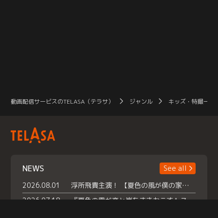
動画配信サービスのTELASA（テラサ）
ジャンル
キッズ・特撮一覧
NEWS
See all
2026.08.01
浮所飛貴主演！ 【夏色の風が僕の家にやってきた】 本日よりテラサで独占配信スタート！
2026.07.18
『夏色の雲が恋と嵐をまきおこす』スペシャルメイキング 【Part1】2026年７月18日（土）23時30分～配信スタート！話題のシーンの裏側を大公開！豪華キャスト大集合！ 『武宮家 真夏の家族会議』開催！
2026.07.15
救命医・遥（今田）の《心揺さぶる過去》や、 麻酔科医・権野（船越英一郎）の《謎多きプライベート》など… 《知られざるエピソード》を独占配信！