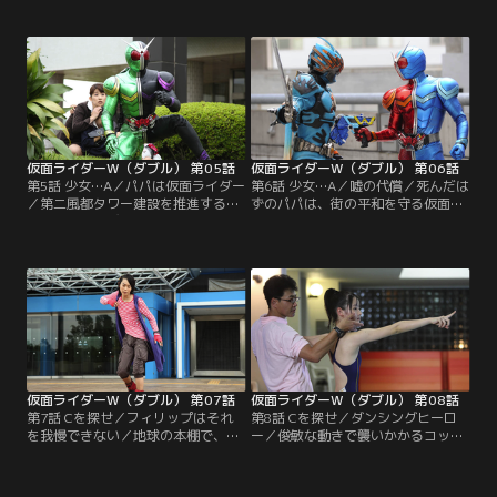
0から一夜にして大金を手に入れら
ないもの、それは自分の過去。フィ
れるという天国のカジノ「ミリオン
リップは「我が家」というキーワー
コロッセオ」が、風都にあるという
ドをインプットすると、機能が止ま
のだ。興味を持つフィリップ。信じ
ってしまうのだった。その時、ミリ
ない翔太郎。そこにミリオンコロッ
オンコロッセオに潜入した亜樹子か
セオにはまって、おかしくなってし
ら連絡が！フィリップ絶不調の中、
まった娘を調べてほしいという依頼
ダブルは勝ちを掴めるのか？
が舞い込んだ！
仮面ライダーW（ダブル） 第05話
仮面ライダーW（ダブル） 第06話
第5話 少女…A／パパは仮面ライダー
第6話 少女…A／嘘の代償／死んだは
／第二風都タワー建設を推進する市
ずのパパは、街の平和を守る仮面の
議・楠原みやびが狙われている。み
騎士となった。パパがくれた人形を
やびは子連れのパフォーマンスで政
握って祈っていれば、危険な時も必
策をアピール中で、危険にも関わら
ずやってきて助けてくれる。母のつ
ず、娘あすかを連れ歩いている。護
いたそんな嘘を、少女はずっと信じ
衛を依頼されていた翔太郎は、物陰
ていた。ハーフボイルドな翔太郎は
でライダーに変身し、銃弾の嵐から
そんな嘘につきあっていくのか？一
母娘を救った。その時、あすかがダ
方、フィリップは第二風都タワー建
ブルに言う。「パパ！来てくれたの
設候補地に隠された謎を追う！
ね…パパ！」
仮面ライダーW（ダブル） 第07話
仮面ライダーW（ダブル） 第08話
第7話 Cを探せ／フィリップはそれ
第8話 Cを探せ／ダンシングヒーロ
を我慢できない／地球の本棚で、鍵
ー／俊敏な動きで襲いかかるコック
がかかって閲覧できない本を見つけ
ローチ・ドーパント。ダブルからル
たフィリップ。開けない情報、それ
ナとトリガーのメモリに続き、ヒー
はヘブンズトルネードという名のス
トとメタルのメモリも奪って行って