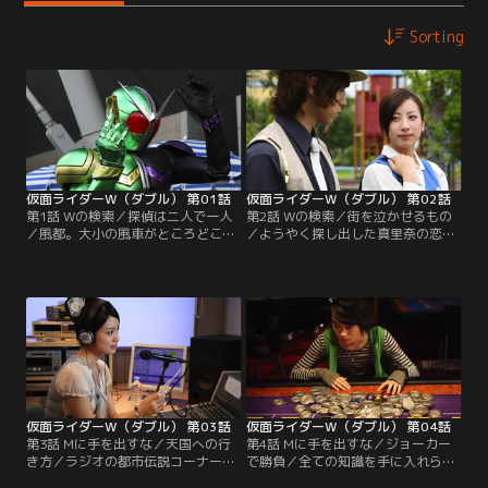
Sorting
仮面ライダーW（ダブル） 第01話
仮面ライダーW（ダブル） 第02話
第1話 Wの検索／探偵は二人で一人
第2話 Wの検索／街を泣かせるもの
／風都。大小の風車がところどころ
／ようやく探し出した真里奈の恋
で回る“風の街”。亜樹子は、父の営
人・陽介はマグマ・ドーパントにな
む探偵事務所を畳むべく、この街に
っていた。翔太郎とフィリップはダ
来た。だが、事務所で会ったのは父
ブルに変身、マグマのガイアメモリ
ではなく、ハードボイルドを気取っ
をブレイクしたが、突如現れた謎の
たカッコつけ青年・左翔太郎だっ
巨大怪物が陽介をさらっていった！
た。翔太郎の探偵の仕事に同行した
直後、陽介は遺体で発見される。翔
亜樹子はこの街・風都の真実を知る
太郎は、悲しみにくれる真里奈に犯
ことになる。
人を見つけることを誓った。
仮面ライダーW（ダブル） 第03話
仮面ライダーW（ダブル） 第04話
第3話 Mに手を出すな／天国への行
第4話 Mに手を出すな／ジョーカー
き方／ラジオの都市伝説コーナーで
で勝負／全ての知識を手に入れられ
紹介された幻のカジノの噂。掛け金
るフィリップが唯一知ることの出来