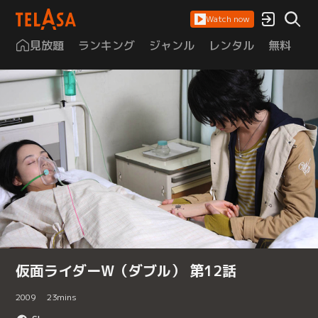
Watch now
見放題
ランキング
ジャンル
レンタル
無料
は
仮面ライダーW（ダブル） 第12話
2009
23
mins