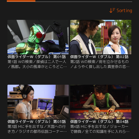
Sorting
仮面ライダーW（ダブル） 第01話
仮面ライダーW（ダブル） 第02話
第1話 Wの検索／探偵は二人で一人
第2話 Wの検索／街を泣かせるもの
／風都。大小の風車がところどころ
／ようやく探し出した真里奈の恋
で回る“風の街”。亜樹子は、父の営
人・陽介はマグマ・ドーパントにな
む探偵事務所を畳むべく、この街に
っていた。翔太郎とフィリップはダ
来た。だが、事務所で会ったのは父
ブルに変身、マグマのガイアメモリ
ではなく、ハードボイルドを気取っ
をブレイクしたが、突如現れた謎の
たカッコつけ青年・左翔太郎だっ
巨大怪物が陽介をさらっていった！
た。翔太郎の探偵の仕事に同行した
直後、陽介は遺体で発見される。翔
亜樹子はこの街・風都の真実を知る
太郎は、悲しみにくれる真里奈に犯
ことになる。
人を見つけることを誓った。
仮面ライダーW（ダブル） 第03話
仮面ライダーW（ダブル） 第04話
第3話 Mに手を出すな／天国への行
第4話 Mに手を出すな／ジョーカー
き方／ラジオの都市伝説コーナーで
で勝負／全ての知識を手に入れられ
紹介された幻のカジノの噂。掛け金
るフィリップが唯一知ることの出来