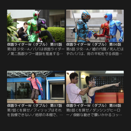
0から一夜にして大金を手に入れら
ないもの、それは自分の過去。フィ
れるという天国のカジノ「ミリオン
リップは「我が家」というキーワー
コロッセオ」が、風都にあるという
ドをインプットすると、機能が止ま
のだ。興味を持つフィリップ。信じ
ってしまうのだった。その時、ミリ
ない翔太郎。そこにミリオンコロッ
オンコロッセオに潜入した亜樹子か
セオにはまって、おかしくなってし
ら連絡が！フィリップ絶不調の中、
まった娘を調べてほしいという依頼
ダブルは勝ちを掴めるのか？
が舞い込んだ！
仮面ライダーW（ダブル） 第05話
仮面ライダーW（ダブル） 第06話
第5話 少女…A／パパは仮面ライダー
第6話 少女…A／嘘の代償／死んだは
／第二風都タワー建設を推進する市
ずのパパは、街の平和を守る仮面の
議・楠原みやびが狙われている。み
騎士となった。パパがくれた人形を
やびは子連れのパフォーマンスで政
握って祈っていれば、危険な時も必
策をアピール中で、危険にも関わら
ずやってきて助けてくれる。母のつ
ず、娘あすかを連れ歩いている。護
いたそんな嘘を、少女はずっと信じ
衛を依頼されていた翔太郎は、物陰
ていた。ハーフボイルドな翔太郎は
でライダーに変身し、銃弾の嵐から
そんな嘘につきあっていくのか？一
母娘を救った。その時、あすかがダ
方、フィリップは第二風都タワー建
ブルに言う。「パパ！来てくれたの
設候補地に隠された謎を追う！
ね…パパ！」
仮面ライダーW（ダブル） 第07話
仮面ライダーW（ダブル） 第08話
第7話 Cを探せ／フィリップはそれ
第8話 Cを探せ／ダンシングヒーロ
を我慢できない／地球の本棚で、鍵
ー／俊敏な動きで襲いかかるコック
がかかって閲覧できない本を見つけ
ローチ・ドーパント。ダブルからル
たフィリップ。開けない情報、それ
ナとトリガーのメモリに続き、ヒー
はヘブンズトルネードという名のス
トとメタルのメモリも奪って行って