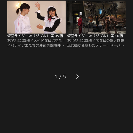
トリートダンスの技らしい。「この
しまった！見つけ出して取り返すと
ままじゃ夜も眠れない」。組織から
息巻く翔太郎だが、フィリップはヘ
狙われているから不用意に出歩く
ブンズトルネードを見ることにしか
な、という翔太郎の忠告も聞かず
興味がない。仕方なく翔太郎はフィ
に、フィリップは外へ出ていってし
リップの検索無しでコックローチに
まう。
迫ることにした。
仮面ライダーW（ダブル） 第09話
仮面ライダーW（ダブル） 第10話
第9話 Sな戦慄／メイド探偵は見た！
第10話 Sな戦慄／名探偵の娘／園咲
／パティシエたちの連続失踪事件の
琉兵衛が変身したテラー・ドーパン
被害者家族たちが大挙して探偵事務
ト。Wは敵の根源を見る。一方、亜
所を訪れた。行方不明のパティシエ
樹子は依頼者である麻衣を危険に晒
たちは皆、ある屋敷にゲストとして
した責任を感じ、翔太郎にも素直に
招かれたことがあるという。早速、
謝る。お父さんをぼんやりとしか覚
亜樹子はそのお屋敷にメイドとして
えていないから翔太郎くんのことが
潜り込んだ！だが、彼らはその屋敷
うらやましかったのかもしれない、
1
がどんな恐ろしいところなのか知ら
と言う亜樹子に、翔太郎は「おやっ
なかった。そこは、あの「園咲家」
さん＝鳴海荘吉」の話をする。
だったのだ！