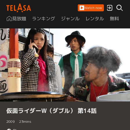
Watch now
見放題
ランキング
ジャンル
レンタル
無料
は
仮面ライダーW（ダブル） 第14話
2009
23
mins