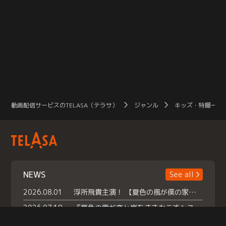
動画配信サービスのTELASA（テラサ）
ジャンル
キッズ・特撮一覧
NEWS
See all
2026.08.01
浮所飛貴主演！ 【夏色の風が僕の家にやってきた】 本日よりテラサで独占配信スタート！
2026.07.18
『夏色の雲が恋と嵐をまきおこす』スペシャルメイキング 【Part1】2026年７月18日（土）23時30分～配信スタート！話題のシーンの裏側を大公開！豪華キャスト大集合！ 『武宮家 真夏の家族会議』開催！
2026.07.15
救命医・遥（今田）の《心揺さぶる過去》や、 麻酔科医・権野（船越英一郎）の《謎多きプライベート》など… 《知られざるエピソード》を独占配信！