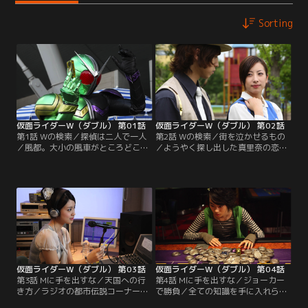
Sorting
仮面ライダーW（ダブル） 第01話
仮面ライダーW（ダブル） 第02話
第1話 Wの検索／探偵は二人で一人
第2話 Wの検索／街を泣かせるもの
／風都。大小の風車がところどころ
／ようやく探し出した真里奈の恋
で回る“風の街”。亜樹子は、父の営
人・陽介はマグマ・ドーパントにな
む探偵事務所を畳むべく、この街に
っていた。翔太郎とフィリップはダ
来た。だが、事務所で会ったのは父
ブルに変身、マグマのガイアメモリ
ではなく、ハードボイルドを気取っ
をブレイクしたが、突如現れた謎の
たカッコつけ青年・左翔太郎だっ
巨大怪物が陽介をさらっていった！
た。翔太郎の探偵の仕事に同行した
直後、陽介は遺体で発見される。翔
亜樹子はこの街・風都の真実を知る
太郎は、悲しみにくれる真里奈に犯
ことになる。
人を見つけることを誓った。
仮面ライダーW（ダブル） 第03話
仮面ライダーW（ダブル） 第04話
第3話 Mに手を出すな／天国への行
第4話 Mに手を出すな／ジョーカー
き方／ラジオの都市伝説コーナーで
で勝負／全ての知識を手に入れられ
紹介された幻のカジノの噂。掛け金
るフィリップが唯一知ることの出来