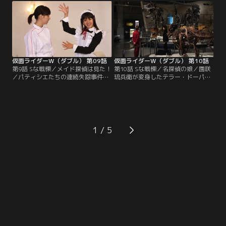
トリートダンスの技らしい。「この
しまった！見つけ出して取り返すと
ままじゃ夜も眠れない」。組織から
息巻く翔太郎だが、フィリップはヘ
狙われているから不用意に出歩く
ブンズトルネードを見ることにしか
な、という翔太郎の忠告も聞かず
興味がない。仕方なく翔太郎はフィ
に、フィリップは外へ出ていってし
リップの検索無しでコックローチに
まう。
迫ることにした。
仮面ライダーW（ダブル） 第09話
仮面ライダーW（ダブル） 第10話
第9話 Sな戦慄／メイド探偵は見た！
第10話 Sな戦慄／名探偵の娘／園咲
／パティシエたちの連続失踪事件の
琉兵衛が変身したテラー・ドーパン
被害者家族たちが大挙して探偵事務
ト。Wは敵の根源を見る。一方、亜
所を訪れた。行方不明のパティシエ
樹子は依頼者である麻衣を危険に晒
たちは皆、ある屋敷にゲストとして
した責任を感じ、翔太郎にも素直に
招かれたことがあるという。早速、
謝る。お父さんをぼんやりとしか覚
亜樹子はそのお屋敷にメイドとして
えていないから翔太郎くんのことが
潜り込んだ！だが、彼らはその屋敷
うらやましかったのかもしれない、
1
がどんな恐ろしいところなのか知ら
と言う亜樹子に、翔太郎は「おやっ
なかった。そこは、あの「園咲家」
さん＝鳴海荘吉」の話をする。
だったのだ！