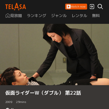
Watch now
見放題
ランキング
ジャンル
レンタル
無料
は
仮面ライダーW（ダブル） 第22話
2009
23
mins