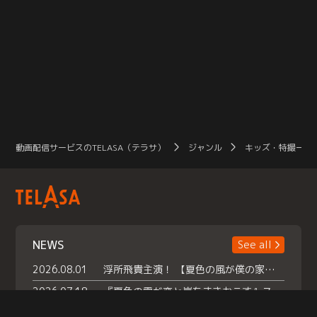
動画配信サービスのTELASA（テラサ）
ジャンル
キッズ・特撮一覧
NEWS
See all
2026.08.01
浮所飛貴主演！ 【夏色の風が僕の家にやってきた】 本日よりテラサで独占配信スタート！
2026.07.18
『夏色の雲が恋と嵐をまきおこす』スペシャルメイキング 【Part1】2026年７月18日（土）23時30分～配信スタート！話題のシーンの裏側を大公開！豪華キャスト大集合！ 『武宮家 真夏の家族会議』開催！
2026.07.15
救命医・遥（今田）の《心揺さぶる過去》や、 麻酔科医・権野（船越英一郎）の《謎多きプライベート》など… 《知られざるエピソード》を独占配信！