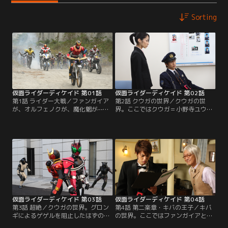
Sorting
仮面ライダーディケイド 第01話
仮面ライダーディケイド 第02話
第1話 ライダー大戦／ファンガイア
第2話 クウガの世界／クウガの世
が、オルフェノクが、魔化魍が--。
界。ここではクウガ＝小野寺ユウス
全ての怪物が現れる。襲われた光夏
ケ（村井良大）が八代藍刑事（佐藤
海（森カンナ）を救ったのは、ディ
寛子）のサポートを受けながらグロ
ケイドに変身した門矢士（井上正
ンギと戦っていた。士は巡査として
大）だった。そこに紅渡（瀬戸康
活動することがこの世界の役割だと
史）が現れ、世界を救うためには9
判断し、グロンギに戦いを挑む。そ
人の仮面ライダーがいる9つの世界
の姿を見たユウスケはクウガに変身
を旅する必要があると告げる。
すると、「悪魔」といいながらディ
ケイドに襲い掛かった。
仮面ライダーディケイド 第03話
仮面ライダーディケイド 第04話
第3話 超絶／クウガの世界。グロン
第4話 第二楽章・キバの王子／キバ
ギによるゲゲルを阻止したはずのデ
の世界。ここではファンガイアと人
ィケイドだったが、目覚めるはずの
間が仲良く暮らしていた。士はバイ