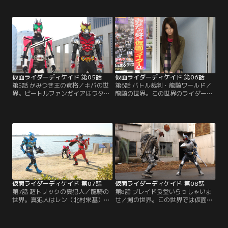
ない「究極の闇」--ン・ガミオ・ゼ
オリンを弾く一人の少年、ワタル
ダが復活してしまう。どうやらクウ
（深澤嵐）に出会う。ワタルは士が
ガの世界も滅びの現象が起き始めて
ディケイドだと知るとキバに変身。
いるらしい。次々と現れるグロンギ
ディケイドに襲い掛かる。互いにフ
に一人立ち向かうディケイドだった
ォームチェンジしながら激しく戦う
が、なす術もなく追い込まれてい
ディケイドとキバ。その2人の間に
く。
割って入ったのは、なんとユウスケ
だった。
仮面ライダーディケイド 第05話
仮面ライダーディケイド 第06話
第5話 かみつき王の資格／キバの世
第6話 バトル裁判・龍騎ワールド／
界。ビートルファンガイアはワタル
龍騎の世界。この世界のライダーを
からキバの鎧を奪い、新たな王とな
調べるために、「Atashiジャーナ
った。ビートルはファンガイアの掟
ル」を訪ねた夏海だが、編集長・玲
を捨て、人間をむさぼり尽くすと宣
子（高橋佐衣）を殺害の容疑で逮捕
言する。ユウスケはワタルに王にな
されてしまう。夏海はミラーワール
るよう説得するが、ワタルはユウス
ドで仮面ライダーたちが戦い、最後
ケのライフエナジーを吸い取ろうと
に残った一人が判決を決める仮面ラ
してしまう。一方、カイザを退けた
イダー裁判制度で裁かれることにな
ディケイドに謎の男が語りかけてき
った。
た。
仮面ライダーディケイド 第07話
仮面ライダーディケイド 第08話
第7話 超トリックの真犯人／龍騎の
第8話 ブレイド食堂いらっしゃいま
世界。真犯人はレン（北村栄基）で
せ／剣の世界。この世界では仮面ラ
はないかと疑うシンジ（水谷百
イダーは「BOARD」（ボード）とい
輔）。だがユウスケはレンを信じた
う企業に所属し、給料を貰ってアン
いという。そのころレンはミラーワ
デッドと戦っていた。仮面ライダー