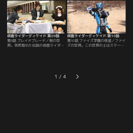
ールドにオーディンの姿を見つけ、
剣＝カズマ（鈴木拡樹）は最高ラン
単身でライダーバトルを挑んでい
クのエース社員だったが、会社の規
た。かろうじて勝利したレンの手に
則を破り人命を救ったために降格さ
握られていたものは、過去に戻るこ
せられてしまう。社長にブレイバッ
とができるというタイムベントのカ
クルの返還を迫られるカズマだった
ードだった。
が…。
仮面ライダーディケイド 第09話
仮面ライダーディケイド 第10話
第9話 ブレイドブレード／剣の世
第10話 ファイズ学園の怪盗／ファイ
界。突然現れた伝説の仮面ライダ
ズの世界。この世界の士はスマート
ー、カリスにカズマはブレイバック
ブレイン高校の生徒。同じ写真部の
ルを奪われてしまった。カズマの上
由里（緑友利恵）をオルフェノクか
司になった士は社員食堂の改革に乗
ら守るためファイズに変身するタク
り出し、夏海とユウスケの協力もあ
ミ（制野峻右）だったが、攻撃を受
って黒字化に成功。カズマも仲間の
け変身を解かれてしまう。そこに士
大切さに気付く。そこにサクヤ（成
の過去を知る海東大樹（戸谷公人）
1
松慶彦）とムツキ（川原一馬）が突
が現れ、仮面ライダーディエンドに
然退職したという知らせが入った。
変身した。