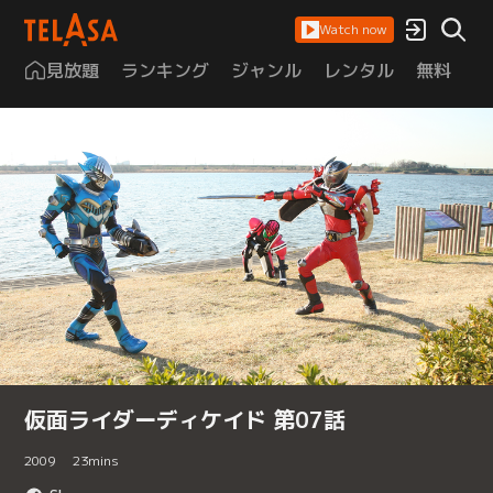
Watch now
見放題
ランキング
ジャンル
レンタル
無料
は
仮面ライダーディケイド 第07話
2009
23
mins