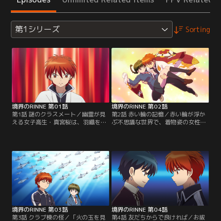
第1シリーズ
Sorting
境界のRINNE 第01話
境界のRINNE 第02話
第1話 謎のクラスメート／幽霊が見
第2話 赤い輪の記憶／赤い輪が浮か
える女子高生・真宮桜は、羽織をま
ぶ不思議な世界で、着物姿の女性か
とった少年・六道（ろくどう）りん
ら、伝説の百葉箱へお供えをするよ
ねと隣の席になる。なぜか見えたり
う迫られる夢を学校中の人が見た。
見えなかったりするりんねを不思議
桜はりんねの仕業ではないかと疑
がる桜だったが、そんな時、友人・
い、問い詰めるのだったが、そこに
リカの携帯に奇妙な間違い電話がか
夢で見た女性が現れる。【提供：バ
かってくる。【提供：バンダイチャ
ンダイチャンネル】
ンネル】
境界のRINNE 第03話
境界のRINNE 第04話
第3話 クラブ棟の怪／「火の玉を見
第4話 友だちからで良ければ／お祓