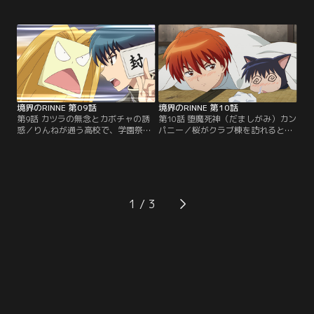
を目撃する。翌日、妙な依頼の手紙
ね。しかし、入場料が支払えず、い
を受け取ったりんねと桜だったが、
きなり不正入場者として追われるこ
呼び出された場所にいたのは依頼人
とに！しかも、周到に仕掛けられた
ではなく、同じように呼び出された
魔狭人のワナを破るため、りんねは
というスズとトモヤだった。そこに
地獄の物をたくさん壊してしまうの
桜が見かけた電柱の霊が現れるのだ
だが、弁償できるお金もない！【提
が、それはスズの恋人・レイジの生
供：バンダイチャンネル】
霊だった！【提供：バンダイチャン
ネル】
境界のRINNE 第09話
境界のRINNE 第10話
第9話 カツラの無念とカボチャの誘
第10話 堕魔死神（だましがみ）カン
惑／りんねが通う高校で、学園祭が
パニー／桜がクラブ棟を訪れると、
開かれていた。喫茶店の仕事で、桜
りんねと六文が寝込んでいた。「あ
と行動を共にするりんねだったが、
の世型インフルエンザ」にかかって
ふとイヤな気配を感じる。その時、
しまったという。そこに都合良く、
目の前に金髪のカツラが飛び出して
医者とナースが往診に来るが、その
きた！そのカツラは、役を降ろされ
正体はだまし神だった！なんとか撃
た恨みで演劇部にイヤガラセを働い
退したりんねだったが、突風と共に
1
ていたのだが、どういう劇の何の役
1人の男が姿を現す。その男こそ宿
だったかも思い出せずにいた。【提
敵・堕魔死神（だましがみ）カンパ
供：バンダイチャンネル】
ニーの社長で…。【提供：バンダイ
チャンネル】