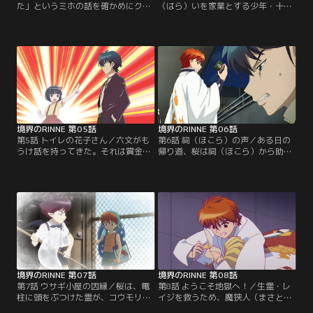
た」というミホの話を確かめにクラ
（はら）いを家業とする少年・十文
ブ棟にやって来た桜たち。すると、
字翼が転校してきた。初恋の相手で
空から巨大な化け猫が現れた！化け
ある桜との再会を果たした翼は、な
猫に驚くミホ・リカと、2人にも化
んと転校早々、交際を申し込む！一
け猫が“見える”ことに驚く桜。その
方、りんねはそんな2人の様子が気
帰り道、桜はケガをした子猫を見つ
になりつつも、なぜか桜にそっけな
ける。【提供：バンダイチャンネ
い態度をとってしまう。【提供：バ
ル】
ンダイチャンネル】
境界のRINNE 第05話
境界のRINNE 第06話
第5話 トイレの花子さん／六文がも
第6話 祠（ほこら）の声／ある日の
うけ話を持ってきた。それは賞金10
帰り道、桜は祠（ほこら）から助け
万円の悪霊の手配書！金欠のりんね
を求める子供の声を聞く。早速、ク
にこれ以上のうまい話はない。生活
ラブ棟へ相談に向かうが、りんねは
のために張り切るりんねだったが、
ミイラ男のような依頼人・タローか
そのころ、学校ではある霊的事件が
ら相談を受けているところだった。
起きていた。犯人を見つけた翼は、
突然凶暴になったというタローの
聖灰で除霊しようとするが、遅れて
弟・ヒロシの様子を見にやって来た
やって来たりんねに犯人を連れ去ら
りんね、桜、翼だったが、その正体
れてしまう。【提供：バンダイチャ
はヒロシに成りすました化け猫だっ
ンネル】
た！【提供：バンダイチャンネル】
境界のRINNE 第07話
境界のRINNE 第08話
第7話 ウサギ小屋の因縁／桜は、電
第8話 ようこそ地獄へ！／生霊・レ
柱に頭をぶつけた霊が、コウモリの
イジを救うため、魔狭人（まさと）
羽を生やした少年に連れ去られるの
を追い、地獄へとやって来たりん