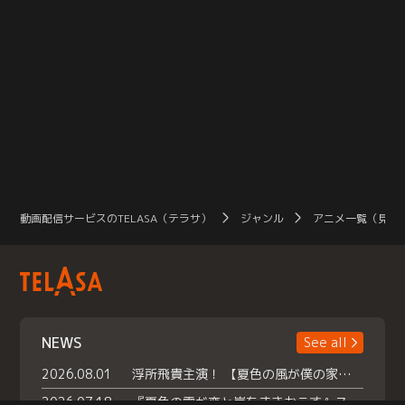
動画配信サービスのTELASA（テラサ）
ジャンル
アニメ一覧（見放
NEWS
See all
2026.08.01
浮所飛貴主演！ 【夏色の風が僕の家にやってきた】 本日よりテラサで独占配信スタート！
2026.07.18
『夏色の雲が恋と嵐をまきおこす』スペシャルメイキング 【Part1】2026年７月18日（土）23時30分～配信スタート！話題のシーンの裏側を大公開！豪華キャスト大集合！ 『武宮家 真夏の家族会議』開催！