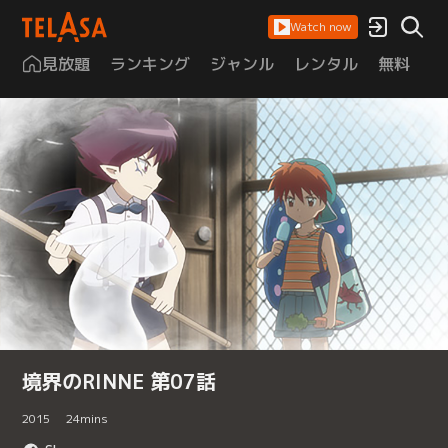
Watch now
見放題
ランキング
ジャンル
レンタル
無料
は
境界のRINNE 第07話
2015
24
mins