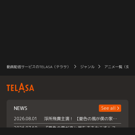
動画配信サービスのTELASA（テラサ）
ジャンル
アニメ一覧（見放
NEWS
See all
2026.08.01
浮所飛貴主演！ 【夏色の風が僕の家にやってきた】 本日よりテラサで独占配信スタート！
2026.07.18
『夏色の雲が恋と嵐をまきおこす』スペシャルメイキング 【Part1】2026年７月18日（土）23時30分～配信スタート！話題のシーンの裏側を大公開！豪華キャスト大集合！ 『武宮家 真夏の家族会議』開催！