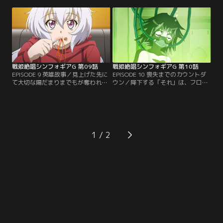
助けを要請し、滅びの歌を強要す
はウェルの英雄願望の暴走を抑圧す
る。必勝を期したシュルシャガナと
るために、あえてフロンティアの封
イガリマの絶唱二段構え。それさえ
印解除に失敗してみせ、科学者が懐
も響が咄嗟に試みたS2CAの応用で
いた夢の限りを知らしめる。【提
強引に封じられてしまう。【提供：
供：バンダイチャンネル】
バンダイチャンネル】
戦姫絶唱シンフォギアG 第09話
戦姫絶唱シンフォギアG 第10話
EPISODE 9 英雄故事／見上げた先に
EPISODE 10 喪失までのカウントダ
て大切な陽だまりまでもが奪われて
ウン／降下する「それ」は、フロン
しまう響。心は確かに折り砕け、身
ティアに施された封印解除に必要な
に纏ったシンフォギアを維持できず
出力確保のため、人のフォニックゲ
に解除してしまう。F.I.S.と米国政府
イン--小日向未来の躯体を得た神獣
の交渉も決裂し、月の落下に対する
鏡のシンフォギアであった。本来の
協力体制は夢想に潰える。【提供：
目的とは異なる、ウェル博士の大胆
バンダイチャンネル】
な神獣鏡の運用に驚きを禁じ得ない
1
マリア。【提供：バンダイチャンネ
ル】