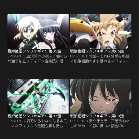
た絶唱の三重唱。だが、その場にて
の魂は、マリアの内に再誕していた
爆発的に高まったフォニックゲイン
と、囚われのウェル博士は語る。そ
は、蛹の状態にて眠る完全聖遺物ネ
の冷ややかな眼差しは、受け入れら
フィリムを覚醒させてしまう。響た
れずに戸惑う響たちを尻目に戦局を
ちを謀り、生きていたウェル博士
見極め、ついには、取り戻したソロ
は、ナスターシャ教授たちと通じ、
モンの杖と共に脱出を果たすのであ
人類に敵対する。【提供：バンダイ
った。【提供：バンダイチャンネ
チャンネル】
ル】
戦姫絶唱シンフォギアG 第05話
戦姫絶唱シンフォギアG 第06話
EPISODE 5 血飛沫の小夜曲／響たち
EPISODE 6 奇跡--それは残酷な軌跡
が通う私立リディアン音楽院に潜入
／飢餓衝動のまま暴れるネフィリム
した調と切歌は、任務遂行に奔走す
は、ついに最高の餌食を咥え込む。
るものの、認識の甘さは隠しきれず
その身と同じく、生きた聖遺物の甘
空回りを繰り返す。一方その頃、閉
き味わいに共食いの巨人は、胸を昂
鎖工場に身を潜めるマリアたちに米
ぶらせ早鐘のように心臓を打ち鳴ら
国の特殊部隊が迫る。排撃を命じる
すのであった。狂気が正気を駆逐す
ナスターシャであるが、マリアは人
る瞬間に頂と達するウェル博士。
の命を奪うことに躊躇する。【提
【提供：バンダイチャンネル】
供：バンダイチャンネル】
戦姫絶唱シンフォギアG 第07話
戦姫絶唱シンフォギアG 第08話
EPISODE 7 君でいられなくなるキミ
EPISODE 8 繋ぐ手と手…戸惑うわた
に／ネフィリムの覚醒心臓を持ち帰
しのため…／思い描いた都合のいい
るために手段を選ばないウェル博士
未来図が翳るからこそ、逸脱した思
は、高みからの物言いで調と切歌に
惑が光り輝く。だが、ナスターシャ