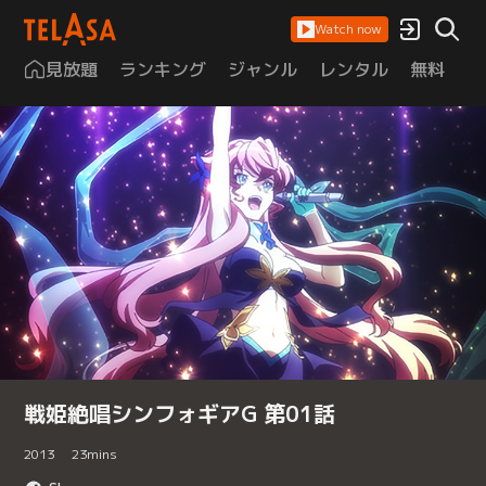
Watch now
見放題
ランキング
ジャンル
レンタル
無料
は
戦姫絶唱シンフォギアG 第01話
2013
23
mins