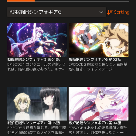
戦姫絶唱シンフォギアG
Sorting
戦姫絶唱シンフォギアG 第01話
戦姫絶唱シンフォギアG 第02話
EPISODE 1 ガングニールの少女／そ
EPISODE 2 胸に力と偽りと／岩国基
れは、暗い嵐の夜であった。ルナ・
地に続き、ライブステージ
アタックの脅威から100日あまり。
「QUEENS of MUSIC」にも操られた
戦姫たちをめぐる物語は、疾走する
と思しきノイズが出現。さらに、一
輸送列車と、空を覆いつくさんとす
連の事件に呼応するかのように米国
るノイズにて幕をあける。何者かに
の聖遺物研究機関でも実験にまつわ
よって操られたと思しきノイズの群
るデータの破壊と聖遺物盗難事件が
れを息の合ったコンビネーションに
発生する。【提供：バンダイチャン
て撃退する響とクリス。【提供：バ
ネル】
ンダイチャンネル】
戦姫絶唱シンフォギアG 第03話
戦姫絶唱シンフォギアG 第04話
EPISODE 3 終焉を望む者、終焉に臨
EPISODE 4 あたしの帰る場所／響た
む者／増殖分裂するノイズを殲滅し
ちと激突し、肉体を失ったフィーネ