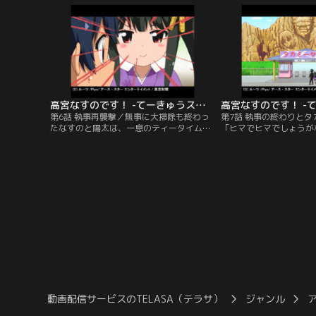
高宮なすのです！ -てーきゅうスピンオフ- 第06話
第6話 執事再襲撃／無事に大掃除も終わっ
第7話 執事の終わりと
たなすのと陽太は、一息のティータイムを
「ヒマでヒマでしょうが
過ごしたのち敷地内のドブ探検を決行。そ
こねてのた打ち回り陽太
こで出会ったのは異様に若いドブの精
の。ドヤ顔でチケットを
（？）だった。【提供：バンダイチャンネ
は、とある“ランド”へ
ル】
る。【提供：バンダイチ
動画配信サービスのTELASA（テラサ）
ジャンル