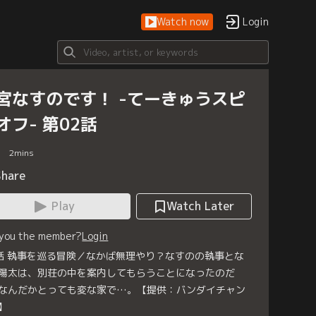
Watch now
Login
宮なすのです！ -てーきゅうスピ
オフ- 第02話
2
mins
Share
Play
Watch Later
 you the member?
Login
話 執事を巡る冒険／なかば無理やり？なすのの執事とな
陽太は、別荘の中を案内してもらうことになったのだ
なんだかとっても変な家で…。【提供：バンダイチャン
】