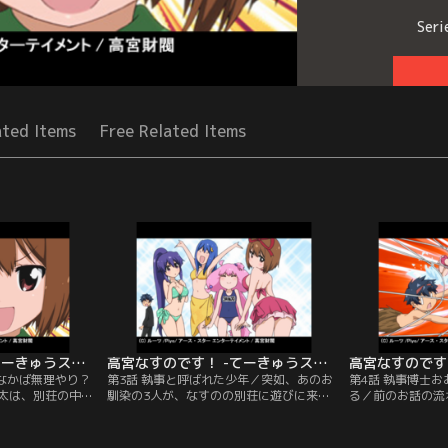
Seri
ated Items
Free Related Items
高宮なすのです！ -てーきゅうスピンオフ- 第02話
高宮なすのです！ -てーきゅうスピンオフ- 第03話
／なかば無理やり？
第3話 執事と呼ばれた少年／突如、あのお
第4話 執事博士
太は、別荘の中を
馴染の3人が、なすのの別荘に遊びに来る
る／前のお話の流
ったのだが、なん
ことになった！しかしそれは大混乱必至の
すのと陽太はかな
。【提供：バンダ
前触れであった！？【提供：バンダイチャ
することに。しか
ンネル】
荘に避難したのだ