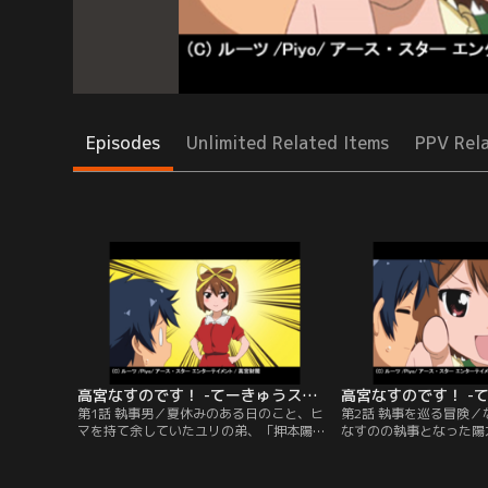
Episodes
Unlimited Related Items
PPV Rel
高宮なすのです！ -てーきゅうスピンオフ- 第01話
第1話 執事男／夏休みのある日のこと、ヒ
第2話 執事を巡る冒険
マを持て余していたユリの弟、「押本陽
なすのの執事となった陽
太」の前に、あのスーパー金持ち天然お嬢
案内してもらうことにな
様「高宮なすの」がやってくる！【提供：
だかとっても変な家で…
バンダイチャンネル】
イチャンネル】