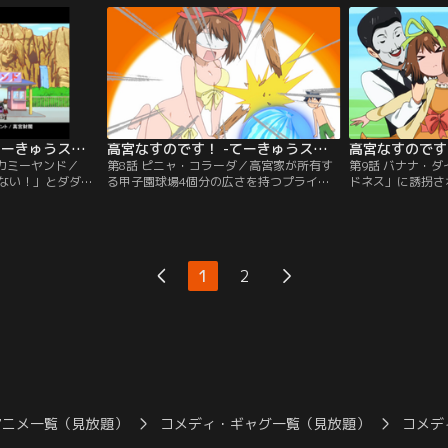
ことが起こって…
ンネル】
高宮なすのです！ -てーきゅうスピンオフ- 第07話
高宮なすのです！ -てーきゅうスピンオフ- 第08話
タカミーヤンド／
第8話 ピニャ・コラーダ／高宮家が所有す
第9話 バナナ・
ない！」とダダを
る甲子園球場4個分の広さを持つプライベ
ドネス」に誘拐さ
を困らせるなす
ートビーチへ、行楽に向かうなすの、あや
かし、どこかマヌ
取り出したあやの
のと陽太一行。いつも通りなすのに振り回
かわらずマイペー
行こうと提案をす
されっぱなしの陽太だが…。【提供：バン
る一方で…。【提
ャンネル】
ダイチャンネル】
ル】
1
2
アニメ一覧（見放題）
コメディ・ギャグ一覧（見放題）
コメデ