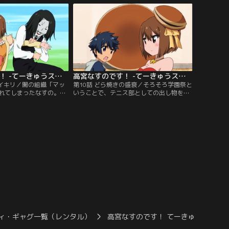
。【提供：バンダイチャ
バンダイチャンネル】
高宮なすのです！ -てーきゅうスピンオフ- 第09話
高宮なすのです！ -てーきゅうスピンオフ- 第10話
ダイキリ／闇の組織「マッ
第10話 どら焼きの盛衰／そろそろ学園祭と
れてしまったなすの。し
いうことで、テニス部としての出し物を相
ケなメンバーたちはあい
談中の4人。「どら焼き屋」がやりたいな
スのなすのに振り回され
すのと「おばけ屋敷」をやりたいまりも
供：バンダイチャンネ
は、案をミックスさせ「どら屋敷」をやる
ことに。【提供：バンダイチャンネル】
ィ・ギャグ一覧（レンタル）
高宮なすのです！ てーきゅうスピン