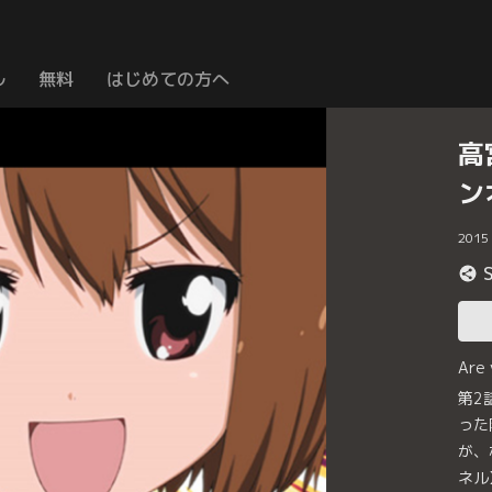
ル
無料
はじめての方へ
高
ン
2015
Are
第2
った
が、
ネル