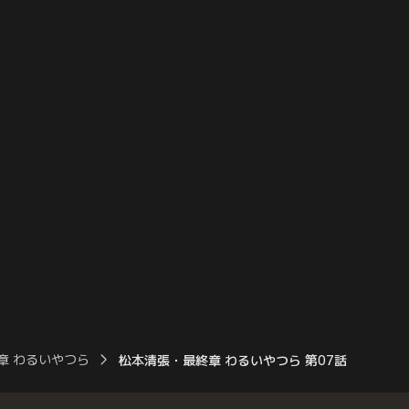
戻った豊美は辞表を書き
くまでも殺害を否定する。
いとどまるのだった。
章 わるいやつら
松本清張・最終章 わるいやつら 第07話