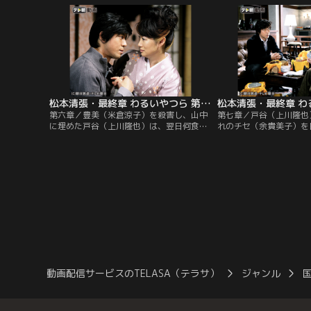
（上川隆也）の自宅へ行き、戸谷本人を呼
態度に、胸をなでおろす
び出す。病室ではこの患者とは不釣合いに
美は看護師長・沼田（朝
若い妻・横武龍子（小島聖）が付き添って
盗み、龍子の腕にさらな
いた…。
つ……。
松本清張・最終章 わるいやつら 第06話
第六章／豊美（米倉涼子）を殺害し、山中
第七章／戸谷（上川隆也
に埋めた戸谷（上川隆也）は、翌日何食わ
れのチセ（余貴美子）を
ぬ顔で出勤する。そして、隆子（笛木優
戸谷から婚約指輪を贈ら
子）に謝りの電話を入れるが、一方的に切
気になっていたチセのも
られてしまったため、手紙を書いて届ける
に殺されたはずの豊美（
のだった。
てきた。
動画配信サービスのTELASA（テラサ）
ジャンル