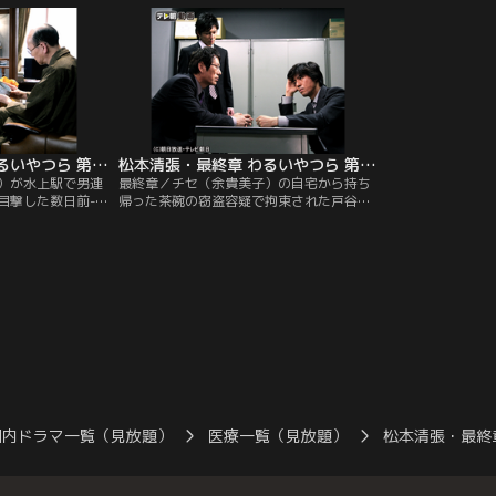
戸谷。そして、豊
一緒にいる戸谷と鉢合わせてしまう。
後にする。自宅に
加真由美）の目を
始めるものの、思
る注射を打
松本清張・最終章 わるいやつら 第07話
松本清張・最終章 わるいやつら 第08話（最終話）
）が水上駅で男連
最終章／チセ（余貴美子）の自宅から持ち
目撃した数日前--
帰った茶碗の窃盗容疑で拘束された戸谷
れ、すっかりその
（上川隆也）は、下見沢（北村一輝）の詐
とに、なんと戸谷
欺に遭った自分こそ被害者だと訴えるが、
米倉涼子）が訪ね
取り調べの担当となった井上警部補（大杉
漣）は、まずはこちらが呼んだ用件から
と、茶碗を持ち出した経緯について質問を
始める。
国内ドラマ一覧（見放題）
医療一覧（見放題）
松本清張・最終