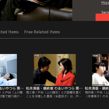
Mor
Seri
ated Items
Free Related Items
松本清張・最終章 わるいやつら 第02話
松本清張・最終章 わるいやつら 第03話
）と戸谷（上川隆
第三章／戸谷（上川隆也）との距離を置く
第四章／戸谷（上
状態で眠り続けて
ことを決意した豊美（米倉涼子）は、戸谷
（余貴美子）の夫
とに義理の弟・誠
に弁護士の下見沢（北村一輝）と付き合う
害を阻止した豊美
きた。死んだほう
と宣言。だが、下見沢とデートに出かけた
「これからは敵同
いるような誠二の
場所で、デザイナーの隆子（笛木優子）と
露にしたチセに頬