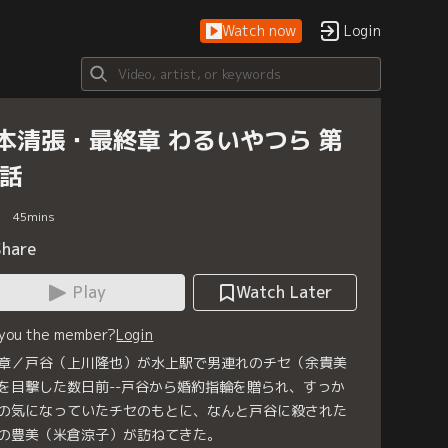
Watch now
Login
本清張・最終章 わるいやつら 第
7話
45
mins
Share
Play
Watch Later
 you the member?
Login
章／戸谷（上川隆也）が水上駅で男連れのチセ（余貴美
を目撃した数日前--戸谷から婚約指輪を贈られ、すっか
の気になっていたチセのもとに、なんと戸谷に殺された
の豊美（米倉涼子）が訪ねてきた。