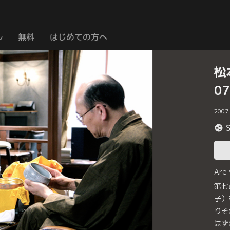
ル
無料
はじめての方へ
松
0
2007
Are
第七
子）
りそ
はず