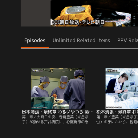
Episodes
Unlimited Related Items
PPV Rel
松本清張・最終章 わるいやつら 第01話
第一章／大晦日の夜、寺島豊美（米倉涼
第二章／豊美（米倉涼子
子）が勤める戸谷病院に、心臓発作の急患
也）の手にかかり、昏睡
が運ばれてきた。慣れない夜勤の新人医
いる龍子（小島聖）のも
師・葉山（平山広行）の処置に業を煮やし
二（でんでん）がやって
た豊美は、敷地内にある院長である戸谷
が有難い、とすら思って