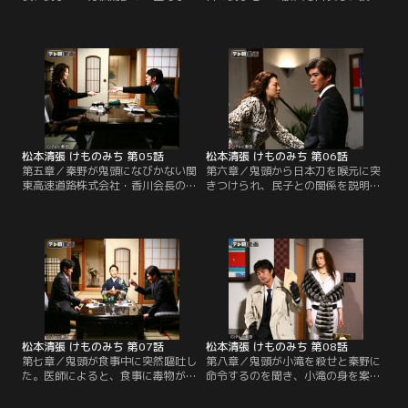
と一緒にいたことを突き止めた久恒
は終焉の方向へ。小滝は戸惑う民子
は、小滝に話を聞きにやってくる。
に「もう君は殺人犯ではない」とグ
民子のアリバイ作りに小滝が手を貸
ラスをかざす。そんな時、店の入り
したのではと詰め寄る久恒に対し、
口にはふたりを見つめる社長令嬢と
小滝は否定するどころか事件当夜は
思しき女性・檜原映子が現れる。そ
『芳仙閣』へ行っていないと答え
の姿に気づいた小滝は、民子を置い
る。
て店を出ていってしまうのだった。
松本清張 けものみち 第05話
松本清張 けものみち 第06話
第五章／秦野が鬼頭になびかない関
第六章／鬼頭から日本刀を喉元に突
東高速道路株式会社・香川会長の愛
きつけられ、民子との関係を説明す
人を何のためらいもなく殺害する場
るよう迫られた小滝は、目をそらす
面を目の当たりにした民子。小滝や
ことなく、「これは、私の女です」
秦野らの単なる道具で終わりたくな
と言い切ってしまう。鬼頭はそんな
いと、民子は自ら鬼頭の家で知り合
小滝から日本刀を離すと、今度は民
った若手国会議員の間宮に接近し、
子に刀を握らせた。
間宮が鬼頭を嫌っていることを聞き
出す。
松本清張 けものみち 第07話
松本清張 けものみち 第08話
第七章／鬼頭が食事中に突然嘔吐し
第八章／鬼頭が小滝を殺せと秦野に
た。医師によると、食事に毒物が混
命令するのを聞き、小滝の身を案じ
入していた可能性があるという。食
る民子。それを聞いた久恒は、小滝
事を用意したのは米子だったが、食
章二郎とは偽名で、本当は大阪地検