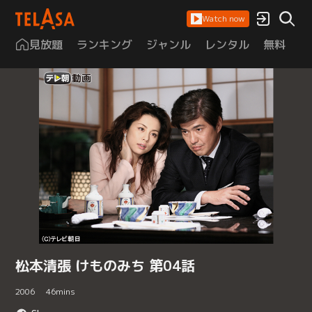
Watch now
見放題
ランキング
ジャンル
レンタル
無料
は
松本清張 けものみち 第04話
2006
46
mins