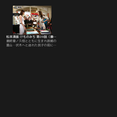
べさせたのは民子。秦野は鬼頭の命
特捜部で政財界の汚職事件を担当し
に別状がないことを確認すると、民
ていた桐沢柊次という男であること
子と米子を呼び寄せ、思わせぶりに
を告げる。ショックで声も出ない民
注意を与える。
子に、久恒は「あんたのことは守っ
てやる。大事な金づるだからな」と
言い放つ。
松本清張 けものみち 第09話（最終話）
最終章／久恒とともに生まれ故郷の
富山・伏木へと逃れた民子の前に、
小滝が現れた。小滝は民子を抱き寄
せると、一緒に帰ろうと優しく囁
く。