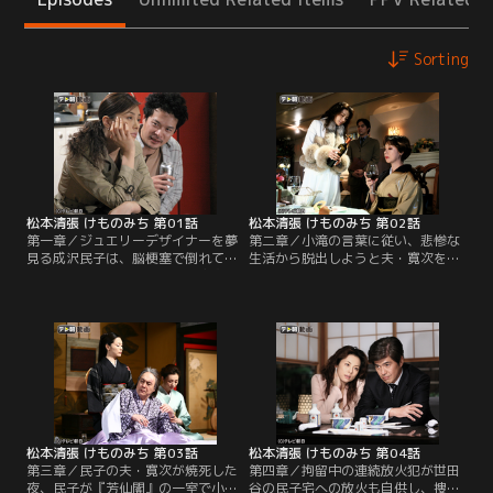
Sorting
松本清張 けものみち 第01話
松本清張 けものみち 第02話
第一章／ジュエリーデザイナーを夢
第二章／小滝の言葉に従い、悲惨な
見る成沢民子は、脳梗塞で倒れてか
生活から脱出しようと夫・寛次を火
ら寝たきりの生活を送る夫・寛次を
事に見せかけて殺害した民子。そん
抱え、料亭旅館『芳仙閣』で仲居を
な民子に刑事の久恒が近づいてき
しながら生活を支えている。動くこ
た。久恒を冷静にやり過ごした民子
ともままならない寛次は異常に嫉妬
は、改めて決意を固める。「夫を焼
深く、民子が旅館で男と遊んでいる
き殺した女が、これからどうなるの
のではと疑い、昼間から酒びたりの
か。自分自身を外から眺めることに
毎日。そんな夫に悩まされながら、
しよう」と。
コンクールに出品するジュエリー作
りに励んでいた。
松本清張 けものみち 第03話
松本清張 けものみち 第04話
第三章／民子の夫・寛次が焼死した
第四章／拘留中の連続放火犯が世田
夜、民子が『芳仙閣』の一室で小滝
谷の民子宅への放火も自供し、捜査