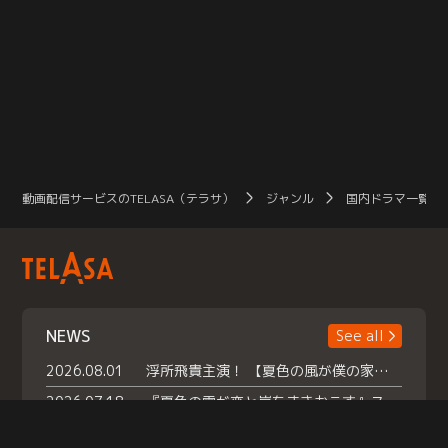
動画配信サービスのTELASA（テラサ）
ジャンル
国内ドラマ一覧（
NEWS
See all
2026.08.01
浮所飛貴主演！ 【夏色の風が僕の家にやってきた】 本日よりテラサで独占配信スタート！
2026.07.18
『夏色の雲が恋と嵐をまきおこす』スペシャルメイキング 【Part1】2026年７月18日（土）23時30分～配信スタート！話題のシーンの裏側を大公開！豪華キャスト大集合！ 『武宮家 真夏の家族会議』開催！
2026.07.15
救命医・遥（今田）の《心揺さぶる過去》や、 麻酔科医・権野（船越英一郎）の《謎多きプライベート》など… 《知られざるエピソード》を独占配信！