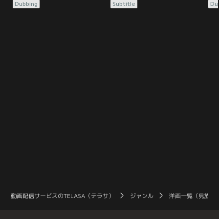
ウェイ隊がUFO落下地点で氷の魂を
ウェイ隊がUFO落下地点で氷の魂を
な
Dubbing
Subtitle
Du
切り出した後で、ノルウェー基地が
切り出した後で、ノルウェー基地が
と
全滅。その原因となった“何か”は、
全滅。その原因となった“何か”は、
の
犬に姿を変えて、今度はアメリカ南
犬に姿を変えて、今度はアメリカ南
開
極観測隊に潜り込む。“何か”は次々
極観測隊に潜り込む。“何か”は次々
不
に姿を変え、隊員たちは次第に互い
に姿を変え、隊員たちは次第に互い
界
を信じられなくなる……。
を信じられなくなる……。
れ
ラ
を
動画配信サービスのTELASA（テラサ）
ジャンル
洋画一覧（見放題