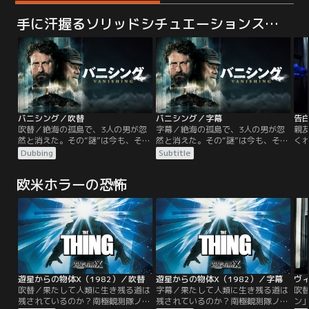
手に汗握るソリッドシチュエーションスリラー
バニシング／吹替
バニシング／字幕
告
吹替／絶海の孤島で、3人の男が忽
字幕／絶海の孤島で、3人の男が忽
親
然と消えた。その“謎”は今も、そし
然と消えた。その“謎”は今も、そし
くれ
て永遠に、解かれることはない。ス
て永遠に、解かれることはない。ス
た
Dubbing
Subtitle
コットランド沖のフラナン諸島。絶
コットランド沖のフラナン諸島。絶
密
海に浮かぶ無人島アイリーン・モア
海に浮かぶ無人島アイリーン・モア
まっ
欧米ホラーの恐怖
島に、3人の灯台守がやって来る。
島に、3人の灯台守がやって来る。
究
これから6週間、寒風吹き荒ぶこの
これから6週間、寒風吹き荒ぶこの
る-
島で灯台をともし続けるのが彼らの
島で灯台をともし続けるのが彼らの
ジ
仕事だ。3人の静かで退屈な日々
仕事だ。3人の静かで退屈な日々
中
は、嵐の夜の翌朝、破られることに
は、嵐の夜の翌朝、破られることに
て
なる。
なる。
忌
遊星からの物体X（1982）／吹替
遊星からの物体X（1982）／字幕
吹替／果たして人類に生き残る道は
字幕／果たして人類に生き残る道は
吹
残されているのか？南極観測隊ノル
残されているのか？南極観測隊ノル
ン