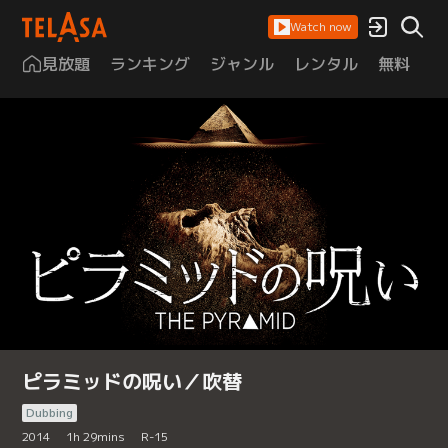
Watch now
見放題
ランキング
ジャンル
レンタル
無料
は
ピラミッドの呪い／吹替
Dubbing
2014
1
h
29
mins
R-15