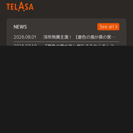
NEWS
See all
2026.08.01
浮所飛貴主演！ 【夏色の風が僕の家にやってきた】 本日よりテラサで独占配信スタート！
2026.07.18
『夏色の雲が恋と嵐をまきおこす』スペシャルメイキング 【Part1】2026年７月18日（土）23時30分～配信スタート！話題のシーンの裏側を大公開！豪華キャスト大集合！ 『武宮家 真夏の家族会議』開催！
2026.07.15
救命医・遥（今田）の《心揺さぶる過去》や、 麻酔科医・権野（船越英一郎）の《謎多きプライベート》など… 《知られざるエピソード》を独占配信！
Help
|
Company Profile
|
Act on Specified Commercial Transactions
|
Terms of Service
|
Privacy Policy
© TELASA CORPORATION, All Rights Reserved.