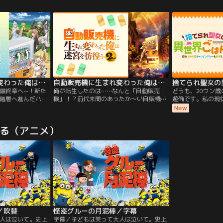
ワーアップ！ほん
てしまった！そう、それは過激エコ組織“ス
たいに事件を解決
ケッベ”が秘密裏に進める“人類動物化計
せてゴー！ゴー！
画”だったのだ…！一度動物化すると人間で
なるもんさ！
あった記憶は失ってしまうという。
自動販売機に生まれ変わった俺は迷宮を彷徨う 3rd season
自動販売機に生まれ変わった俺は迷宮を彷徨う 2nd season
最終章へ--！新た
俺が転生したのは……なんと「自動販売
どうも、20ウン
階層へ進んだハッ
機」！？前代未聞のあったか～い自販機ア
遊倫です。私の現
が、そこで待ち受
ニメが、波乱の新章へ突入！圧倒的な力を
ますね。≪美少女
New
裏切りだった。冥
持つ冥府の王を前に、なんとか生き延びた
≫≪ゴミスキル＆
、ハッコンに究極
自動販売機「ハッコン」たちは、ハンター
追放！≫←今ココ
去る（アニメ）
機に転生したハッ
協会の会長たちとともに冥府の王を討伐す
んだけ採用されて
か？
るべく立ち上がった。冥府の王と再び対峙
されてしまった私
した時、悲劇が起きる--。元・自販機マニ
て途方に暮れる--
アの知識と、新しい仲間との出会い、新し
て。だって私のス
いフォルムチェンジの力で、ハッコンたち
ーハウス）】こと
は冥府の王を倒すことができるのか！？
（サバイバル）】
神スキルだったか
ソロキャンとお料
う？ やっちゃお
ら、素敵な仲間たち
し、いっちょみん
／吹替
怪盗グルーの月泥棒／字幕
きましょう！さあ
人は泣いて。史上
字幕／子どもは笑って大人は泣いて。史上