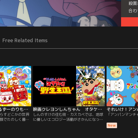
殺害
合わ
Free Related Items
ゴー！ゴー！びーくるずーのりものスター編
映画クレヨンしんちゃん オタケベ！ カスカベ野生王国
それいけ！アン
らすどこかの世界
しんのすけの住む街・カスカベでは、地球
「アンパンマンチ
顔でたのしく暮ら
に優しいエコロジー活動がさかんになって
のひとつやふたつは
いた。地域のゴミ拾いでしんのすけが拾っ
New
ルプが届いたら さ
た謎のドリンクを勝手に飲んだひろしとみ
ら出動だ！スター
さえ。すると2人は突然動物の姿に変わっ