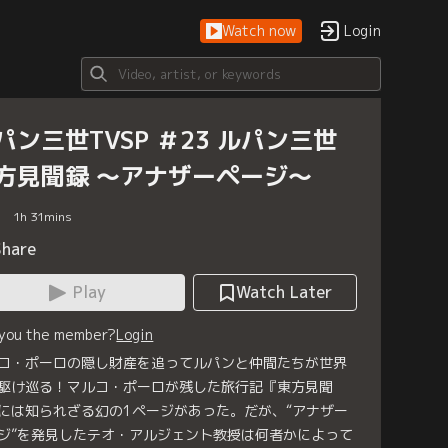
Watch now
Login
パン三世TVSP ＃23 ルパン三世
方見聞録 ～アナザーページ～
1
h
31
mins
Share
Play
Watch Later
 you the member?
Login
コ・ポーロの隠し財産を追ってルパンと仲間たちが世界
駆け巡る！マルコ・ポーロが残した旅行記『東方見聞
には知られざる幻の1ページがあった。だが、“アナザー
ジ”を発見したテオ・アルジェント教授は何者かによって