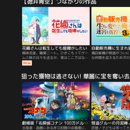
【徳井青空】つながりの作品
び試練の時を迎える。“使徒”と呼称される
の力でびーくるずーがパ
謎の巨大物体の出現、その使徒に対抗すべ
もののはたらくくるまみ
く暗躍する、特務機関ネルフ。その戦いの
しちゃうんだ！力をあわ
中心となったのは14歳の少年…。【提供：
いっしょなら、なんとか
バンダイチャンネル】
花織さんは転生しても喧嘩がしたい
鳴神流星、職業ニート。ひきこもってゲー
俺自販機の物語がついに
ム三昧の日々を送るが、実はここではない
な仲間を迎えるため次の
世界では魔王をやっていた！そこにかつて
コンとラッミスたち。だ
New
流星を倒した勇者であり、現在は女子高生
けていたのはある仲間の
の花織ミーティアが押しかけてきて…。ミ
府の王との最終決戦の中
狙った獲物は逃さない! 華麗に宝を奪い
ーティアとの再会を経て、ニートから御剣
の選択が迫る。自動販売
女子高等学校の高校教師として社会復帰を
コンの運命はどうなるの
果たす流星。だが、そこはミーティアが通
う学校だった！平和な世界に転生し、再び
巡り合った二人の恋がはじまった！？
劇場版「名探偵コナン 100万ドルの五稜星（みちしるべ）」
怪盗グルーの月泥棒
北海道・函館にある斧江財閥の収蔵庫に、
吹替／子どもは笑って大