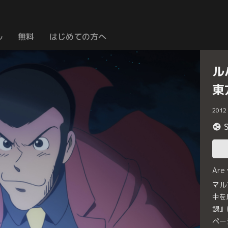
ル
無料
はじめての方へ
ル
東
2012
Are
マル
中を
録』
ペー