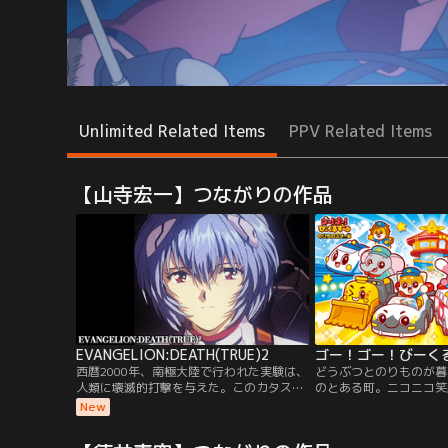
Unlimited Related Items
PPV Related Items
【山寺宏一】つながりの作品
EVANGELION:DEATH(TRUE)2
西暦2000年、南極大陸で行われた実験は、
どうぶつとのりものが暮
人類に壊滅的打撃を与えた。このカタスト
のとある町。ニコニコ笑
ロフィを、人々はセカンド・インパクトと
しているけど 困りごと
New
呼んだ。地球の地軸はねじ曲がり、世界人
あるものさ。だれかのヘ
口は激減した。それから15年後、人類は再
ぁ、スターターミナルか