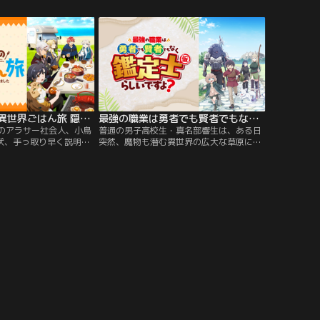
ウィルスを作り出した。
イリスの目
た存在「ユ
エとイリス
ティエ・フ
て…。【提
捨てられ聖女の異世界ごはん旅 隠れスキルでキャンピングカーを召喚しました
最強の職業は勇者でも賢者でもなく鑑定士（仮）らしいですよ？
歳のアラサー社会人、小鳥
普通の男子高校生・真名部響生は、ある日
状、手っ取り早く説明し
突然、魔物も潜む異世界の広大な草原に転
JKと異世界召喚された
移してしまった。見たこともないファンタ
役立たず扱いされた≫ ≪
ジー世界を、あてもなく彷徨っていたヒビ
！召喚先に美少女JKちゃ
キだが、自身に『鑑定』というスキルと、
、ひとり異世界に放り出
職業『鑑定士（仮）』が与えられている事
はこれからのことを思っ
に気が付く……。（仮）って……！？そし
ことは特になかったりし
て、草原で出会った金髪エルフ・エマリア
キル【野営車両（モータ
の案内で冒険者となったヒビキは、呪いを
モーちゃんと【生存戦略
受けた獣人・クロード、未来の賢者・リリ
さんは実はとんでもない
アン、白ネコの聖獣・ヴェネと共に、少し
ら。こうなったら趣味の
ずつ強くなりながら元の世界に帰る方法を
理、異世界でもやっちゃ
探す--果たして、彼は無事に元の世界に帰
う！な～んて考えていた
還できるのか？そして、タイトル通り最強
が続々登場♪ よーっ
になる日は来るのか！？
なで異世界ごはん旅とい
、乗ってください！ 異世