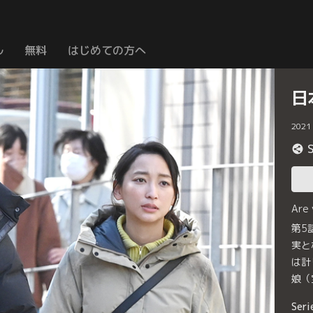
ル
無料
はじめての方へ
日
2021
Are
第5
実と
は計
娘（
Seri