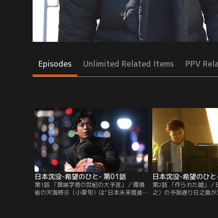
Episodes
Unlimited Related Items
PPV Rel
日本沈没-希望のひと- 第01話
日本沈没-希望のひと-
第1話 「異端学者の世紀の大予言」／環境
第2話 「作られた嘘」
省の天海啓示（小栗旬）は“日本未来推進
之）の予測通り日之島が
会議”のメンバーに選出され、着々とキャ
る天海（小栗旬）だが、
リアを積んでいた。そんな中、「関東沈没
説」をデマと決めつける
説」を唱える田所雄介（香川照之）と出会
と田所の癒着疑惑が報じ