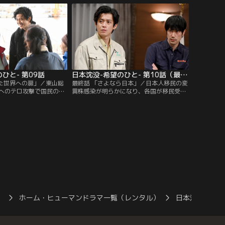
く。
ひと- 第09話
日本沈没-希望のひと- 第10話（最終話）
れた世界への扉」／東山総
最終話 「さよなら日本」／日本人移民の変
へのテロ攻撃で国民の不
異株感染が明らかになり、各国が移民受け
日本人が未来に希望を持
入れを停止。日本沈没へのタイムリミット
を進める天海（小栗旬）
が迫る中、天海（小栗旬）たちは事態の打
なかった悲劇が起こ
開に挑むが…。日本の未来は！？
）
ホーム・ヒューマンドラマ一覧（レンタル）
日本沈没-希望