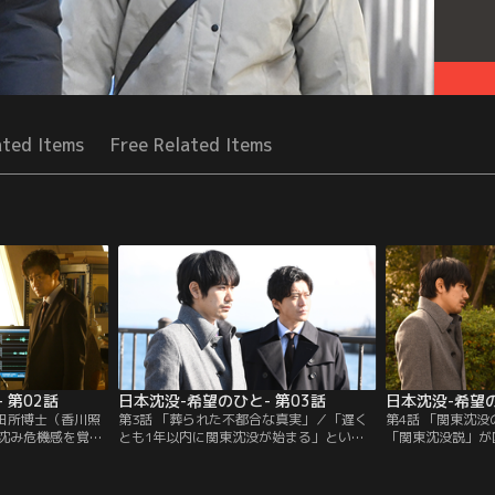
ated Items
Free Related Items
 第02話
日本沈没-希望のひと- 第03話
日本沈没-希望の
／田所博士（香川照
第3話 「葬られた不都合な真実」／「遅く
第4話 「関東沈
沈み危機感を覚え
とも1年以内に関東沈没が始まる」という
「関東沈没説」が
政府は「関東沈没
田所博士（香川照之）の予測に驚く天海
り、株価が大暴落
。そんな中、天海
（小栗旬）。これが真実だとして国民にど
める。不眠不休で
られ…。
う伝えるのか、政府の間でも意見が対立
（小栗旬）だが、