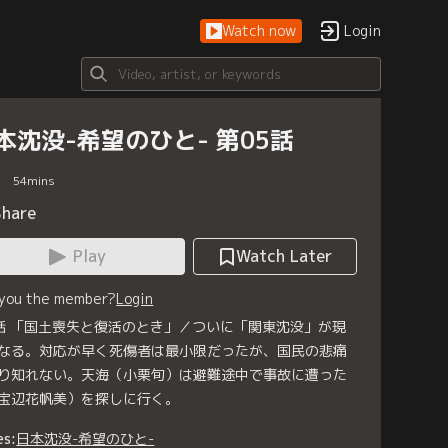
Watch now
Login
本沈没-希望のひと- 第05話
54
mins
Share
Play
Watch Later
 you the member?
Login
話 「国土喪失と復活のとき」／ついに「関東沈没」が現
なる。対応が早く死傷者は最小限だったが、国民の悲痛
り知れない。天海（小栗旬）は避難途中で事故に遭った
宝辺花帆美）を探しに行く。
es:
日本沈没-希望のひと-