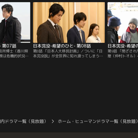
し…。
て…。
 第07話
日本沈没-希望のひと- 第08話
日本沈没-希望の
／田所博士（香川照
第8話 「日本人大移民計画」／ついに「日
第9話 「閉ざさ
策は危機的状況
本沈没説」が全世界に知れ渡ってしまう。
理（仲村トオル）
「日本沈没説」を
天海（小栗旬）と常盤（松山ケンイチ）
安は益々高まる。
海（小栗旬）は田
は、何とか移民交渉を進めるために中心と
てるよう移民計画
するが…。
なって動くが、なかなかうまくいかず…。
だが、予期してい
り…。
国内ドラマ一覧（見放題）
ホーム・ヒューマンドラマ一覧（見放題