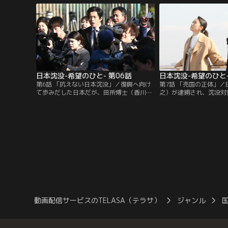
う。
日本沈没-希望のひと- 第06話
日本沈没-希望のひと-
第6話 「抗えない日本沈没」／復興へ向け
第7話 「売国の正体」
て歩みだした日本だが、田所博士（香川照
之）が逮捕され、沈没対
之）は「日本沈没」という更なる悲劇を予
に。さらに世界的権威も
告。天海（小栗旬）たちは海外への避難を
否定する。そんな中、天
視野に秘密裏に外交交渉を進めるが…。
所を陥れたい人物を特定
動画配信サービスのTELASA（テラサ）
ジャンル