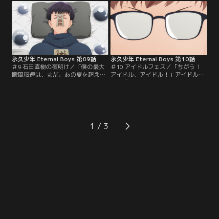
ョッピングモールでのイベントは惨
向上のため、メンバーの個性を活か
敗。落ち込むメンバーに真田がリベ
した動画配信を行うことに。過去の
ンジの場として提案したのはスーパ
経験を活かした動画配信は徐々に再
ーでのミニライブ。しかし、ミニラ
生数を伸ばしていく。一方、今川の
イブの開催と引き換えにセールの手
だらけた私生活に…。
伝いに…。
永久少年 Eternal Boys 第09話
永久少年 Eternal Boys 第10話
＃9 石田直樹の夜明け／「僕の最大
＃10 アイドルフェス／「ちがう！
瞬間風速は、まだ、あの夏を超えて
アイドル、アイドル！」アイドルの
いない」14歳の夏休み、石田少年は
祭典『メンズアイドルフェス』に出
同年代のアイドルGentlemenと出会
演することになった永久少年。浮き
う。爽田推しとなった石田は、パス
立つメンバーをよそにGentlemenが
ケースに撮影会の写真を忍ばせ肌身
出演すると聞いた石田は準備に余念
離さず持ち歩いていた。アイドルへ
がない。フェス当日、スタッフに間
の憧れを隠したまま中学教師となっ
違えられながらもステージに立った
1
た石田は、進路相談で生徒から「ア
永久少年だったが、パフォーマンス
イドルになりたい」と打ち明けられ
中に舞台袖に立つ爽田を見つけた石
る。
田が…。