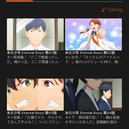
Sorting
永久少年 Eternal Boys 第01話
永久少年 Eternal Boys 第02話
＃1 再就職／「どこで間違ったん
＃2 社宅／「おっさんがアイドルっ
だ。俺の人生、どこで間違ったん
て…」春のCDデビューに向け、満プ
だ…」人生崖っぷちのおっさん・真
ロの社宅で猫のペペちゃんと共に合
田健太郎は、ついに満福芸能プロダ
宿生活を始めることになった永久少
クションの新規事業立ち上げメンバ
年のメンバー。リビングにはカメラ
ーとして再就職を決めた。しかし、
が設置され、朝昼晩1時間ずつ彼ら
研修のためホテルの宴会場へ向かっ
の様子が撮影される仕組みだ。集合
た真田は、満プロ40周年を記念して
したおっさんたちは一人ずつ自己紹
結成されたおっさんアイドルプロジ
介を始めるが、状況が理解できてい
ェクト「永久少年」のメンバーとし
ない真田は戸惑うばかりで…。
てステージに立っていた--！
永久少年 Eternal Boys 第03話
永久少年 Eternal Boys 第04話
＃3 始業／「仕事だから、やらされ
＃4 ザ・真田健太郎／「…俺は普通
てるんですよね？」ついにデビュー
を手にいれるんだ」退職願を提出し
に向けてのレッスンがスタート！忘
た真田は、再び普通の人生を手に入