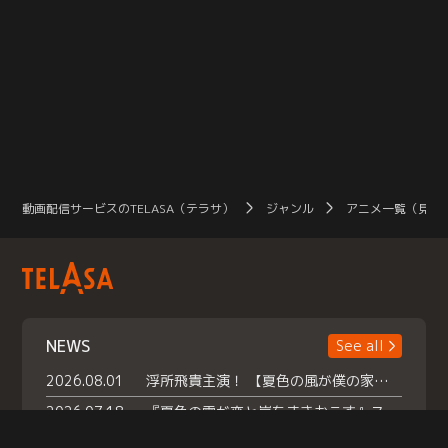
動画配信サービスのTELASA（テラサ）
ジャンル
アニメ一覧（見放
NEWS
See all
2026.08.01
浮所飛貴主演！ 【夏色の風が僕の家にやってきた】 本日よりテラサで独占配信スタート！
2026.07.18
『夏色の雲が恋と嵐をまきおこす』スペシャルメイキング 【Part1】2026年７月18日（土）23時30分～配信スタート！話題のシーンの裏側を大公開！豪華キャスト大集合！ 『武宮家 真夏の家族会議』開催！
2026.07.15
救命医・遥（今田）の《心揺さぶる過去》や、 麻酔科医・権野（船越英一郎）の《謎多きプライベート》など… 《知られざるエピソード》を独占配信！