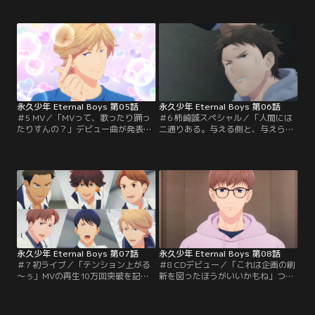
れた頃にやってくる筋肉痛に苦しめ
れるため就職活動に精を出してい
られながら歌や踊り、レッスンに次
た。踊ってみた動画の撮影を1週間
ぐレッスンの日々。永久少年は話題
後に控えたある日、真田は柿崎に呼
作りのために国民的アイドル
び出され居酒屋「しょっぺえ」で酒
「Gentlemen」の踊ってみた動画に
を飲み交わし、連れられるままに夜
挑戦することに。しかし、つい弱音
の公園へ足を運ぶ。そこにはひとり
を吐く真田を、石田は厳しく責め
ダンスの練習に励んでいる石田の姿
る。
があった。
永久少年 Eternal Boys 第05話
永久少年 Eternal Boys 第06話
＃5 MV／「MVって、歌ったり踊っ
＃6 柿崎誠スペシャル／「人間には
たりすんの？」デビュー曲が発表さ
二通りある。与える側と、与えられ
れ湧き立つ永久少年！デビューへ向
る側」22年前、新宿歌舞伎町の裏路
けた本格的なレッスンと、ビジュア
地で拾われた柿崎少年は、龍崎ノア
ルの強化が始まった。山中はCDを売
としてNo.1ホストの道を歩んでき
り出すために満プロの人気子役・宇
た。しかし、心の支えであった母の
喜多蓮とぺぺちゃんを登場させた
死をきっかけに、充実した日々を送
MVの制作を決める。しかし、蓮が
っていた柿崎の心に隙間が生まれて
MVへの出演を拒否し、現場は騒然
いた。ある日、柿崎は満プロの社
となる。さらにペペちゃんがスタジ
長・福子からある提案を受ける。
オを脱走してしまい…！？
永久少年 Eternal Boys 第07話
永久少年 Eternal Boys 第08話
＃7 初ライブ／「テンション上がる
＃8 CDデビュー／「これは企画の刷
～ぅ」MVの再生10万回突破を記念
新を図ったほうがいいかもね」つい
して永久少年初のリリースイベント
にCDデビューを果たした永久少年！
開催が決定！初めてのパフォーマン
しかし、チャートの結果はランク
スに沸き立つメンバーだったが、シ
外……。柿崎の提案でCDの売り上げ