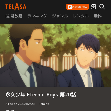
Watch now
見放題
ランキング
ジャンル
レンタル
無料
は
永久少年 Eternal Boys 第20話
Aired on 2023/02/28
13
mins