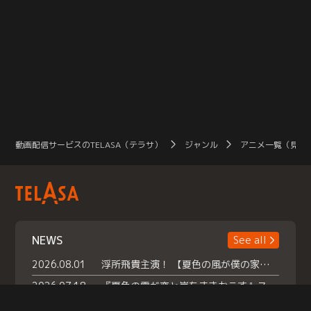
動画配信サービスのTELASA（テラサ）
ジャンル
アニメ一覧（見放
NEWS
See all
2026.08.01
浮所飛貴主演！ 【夏色の風が僕の家にやってきた】 本日よりテラサで独占配信スタート！
2026.07.18
『夏色の雲が恋と嵐をまきおこす』スペシャルメイキング 【Part1】2026年７月18日（土）23時30分～配信スタート！話題のシーンの裏側を大公開！豪華キャスト大集合！ 『武宮家 真夏の家族会議』開催！
2026.07.15
救命医・遥（今田）の《心揺さぶる過去》や、 麻酔科医・権野（船越英一郎）の《謎多きプライベート》など… 《知られざるエピソード》を独占配信！