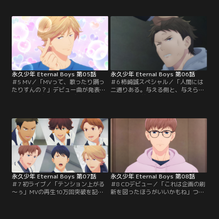
れた頃にやってくる筋肉痛に苦しめ
れるため就職活動に精を出してい
られながら歌や踊り、レッスンに次
た。踊ってみた動画の撮影を1週間
ぐレッスンの日々。永久少年は話題
後に控えたある日、真田は柿崎に呼
作りのために国民的アイドル
び出され居酒屋「しょっぺえ」で酒
「Gentlemen」の踊ってみた動画に
を飲み交わし、連れられるままに夜
挑戦することに。しかし、つい弱音
の公園へ足を運ぶ。そこにはひとり
を吐く真田を、石田は厳しく責め
ダンスの練習に励んでいる石田の姿
る。
があった。
永久少年 Eternal Boys 第05話
永久少年 Eternal Boys 第06話
＃5 MV／「MVって、歌ったり踊っ
＃6 柿崎誠スペシャル／「人間には
たりすんの？」デビュー曲が発表さ
二通りある。与える側と、与えられ
れ湧き立つ永久少年！デビューへ向
る側」22年前、新宿歌舞伎町の裏路
けた本格的なレッスンと、ビジュア
地で拾われた柿崎少年は、龍崎ノア
ルの強化が始まった。山中はCDを売
としてNo.1ホストの道を歩んでき
り出すために満プロの人気子役・宇
た。しかし、心の支えであった母の
喜多蓮とぺぺちゃんを登場させた
死をきっかけに、充実した日々を送
MVの制作を決める。しかし、蓮が
っていた柿崎の心に隙間が生まれて
MVへの出演を拒否し、現場は騒然
いた。ある日、柿崎は満プロの社
となる。さらにペペちゃんがスタジ
長・福子からある提案を受ける。
オを脱走してしまい…！？
永久少年 Eternal Boys 第07話
永久少年 Eternal Boys 第08話
＃7 初ライブ／「テンション上がる
＃8 CDデビュー／「これは企画の刷
～ぅ」MVの再生10万回突破を記念
新を図ったほうがいいかもね」つい
して永久少年初のリリースイベント
にCDデビューを果たした永久少年！
開催が決定！初めてのパフォーマン
しかし、チャートの結果はランク
スに沸き立つメンバーだったが、シ
外……。柿崎の提案でCDの売り上げ