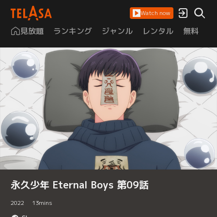
Watch now
見放題
ランキング
ジャンル
レンタル
無料
は
永久少年 Eternal Boys 第09話
2022
13
mins