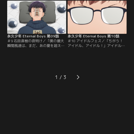
ョッピングモールでのイベントは惨
向上のため、メンバーの個性を活か
敗。落ち込むメンバーに真田がリベ
した動画配信を行うことに。過去の
ンジの場として提案したのはスーパ
経験を活かした動画配信は徐々に再
ーでのミニライブ。しかし、ミニラ
生数を伸ばしていく。一方、今川の
イブの開催と引き換えにセールの手
だらけた私生活に…。
伝いに…。
永久少年 Eternal Boys 第09話
永久少年 Eternal Boys 第10話
＃9 石田直樹の夜明け／「僕の最大
＃10 アイドルフェス／「ちがう！
瞬間風速は、まだ、あの夏を超えて
アイドル、アイドル！」アイドルの
いない」14歳の夏休み、石田少年は
祭典『メンズアイドルフェス』に出
同年代のアイドルGentlemenと出会
演することになった永久少年。浮き
う。爽田推しとなった石田は、パス
立つメンバーをよそにGentlemenが
ケースに撮影会の写真を忍ばせ肌身
出演すると聞いた石田は準備に余念
離さず持ち歩いていた。アイドルへ
がない。フェス当日、スタッフに間
の憧れを隠したまま中学教師となっ
違えられながらもステージに立った
1
た石田は、進路相談で生徒から「ア
永久少年だったが、パフォーマンス
イドルになりたい」と打ち明けられ
中に舞台袖に立つ爽田を見つけた石
る。
田が…。