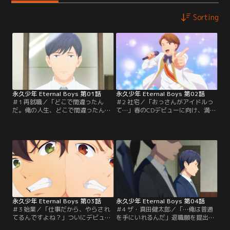
Sorting
永久少年 Eternal Boys 第01話
永久少年 Eternal Boys 第02話
＃1 再就職／「どこで間違ったん
＃2 社宅／「おっさんがアイドルっ
だ。俺の人生、どこで間違ったん
て…」春のCDデビューに向け、満プ
だ…」人生崖っぷちのおっさん・真
ロの社宅で猫のペペちゃんと共に合
田健太郎は、ついに満福芸能プロダ
宿生活を始めることになった永久少
クションの新規事業立ち上げメンバ
年のメンバー。リビングにはカメラ
ーとして再就職を決めた。しかし、
が設置され、朝昼晩1時間ずつ彼ら
研修のためホテルの宴会場へ向かっ
の様子が撮影される仕組みだ。集合
た真田は、満プロ40周年を記念して
したおっさんたちは一人ずつ自己紹
結成されたおっさんアイドルプロジ
介を始めるが、状況が理解できてい
ェクト「永久少年」のメンバーとし
ない真田は戸惑うばかりで…。
てステージに立っていた--！
永久少年 Eternal Boys 第03話
永久少年 Eternal Boys 第04話
＃3 始業／「仕事だから、やらされ
＃4 ザ・真田健太郎／「…俺は普通
てるんですよね？」ついにデビュー
を手にいれるんだ」退職願を提出し
に向けてのレッスンがスタート！忘
た真田は、再び普通の人生を手に入