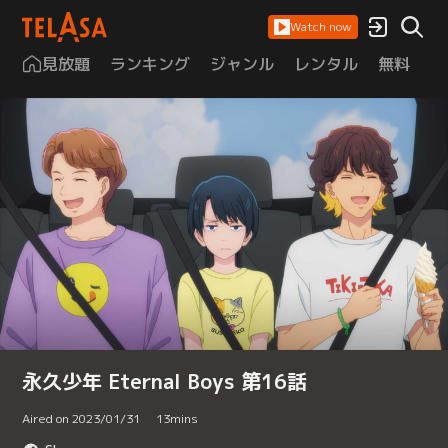
Watch now
見放題
ランキング
ジャンル
レンタル
無料
は
永久少年 Eternal Boys 第16話
Aired on 2023/01/31
13
mins