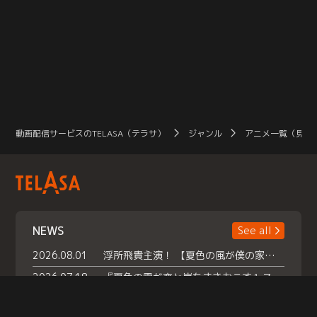
動画配信サービスのTELASA（テラサ）
ジャンル
アニメ一覧（見放
NEWS
See all
2026.08.01
浮所飛貴主演！ 【夏色の風が僕の家にやってきた】 本日よりテラサで独占配信スタート！
2026.07.18
『夏色の雲が恋と嵐をまきおこす』スペシャルメイキング 【Part1】2026年７月18日（土）23時30分～配信スタート！話題のシーンの裏側を大公開！豪華キャスト大集合！ 『武宮家 真夏の家族会議』開催！
2026.07.15
救命医・遥（今田）の《心揺さぶる過去》や、 麻酔科医・権野（船越英一郎）の《謎多きプライベート》など… 《知られざるエピソード》を独占配信！