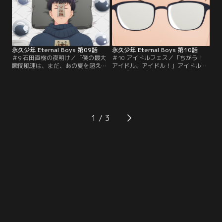
敗。落ち込むメンバーに真田がリベ
した動画配信を行うことに。過去の
ンジの場として提案したのはスーパ
経験を活かした動画配信は徐々に再
ーでのミニライブ。しかし、ミニラ
生数を伸ばしていく。一方、今川の
イブの開催と引き換えにセールの手
だらけた私生活に…。
伝いに…。
永久少年 Eternal Boys 第09話
永久少年 Eternal Boys 第10話
＃9 石田直樹の夜明け／「僕の最大
＃10 アイドルフェス／「ちがう！
瞬間風速は、まだ、あの夏を超えて
アイドル、アイドル！」アイドルの
いない」14歳の夏休み、石田少年は
祭典『メンズアイドルフェス』に出
同年代のアイドルGentlemenと出会
演することになった永久少年。浮き
う。爽田推しとなった石田は、パス
立つメンバーをよそにGentlemenが
ケースに撮影会の写真を忍ばせ肌身
出演すると聞いた石田は準備に余念
離さず持ち歩いていた。アイドルへ
がない。フェス当日、スタッフに間
の憧れを隠したまま中学教師となっ
違えられながらもステージに立った
1
た石田は、進路相談で生徒から「ア
永久少年だったが、パフォーマンス
イドルになりたい」と打ち明けられ
中に舞台袖に立つ爽田を見つけた石
る。
田が…。