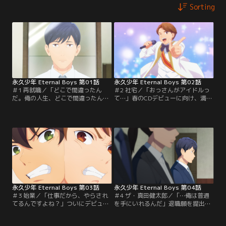
Sorting
永久少年 Eternal Boys 第01話
永久少年 Eternal Boys 第02話
＃1 再就職／「どこで間違ったん
＃2 社宅／「おっさんがアイドルっ
だ。俺の人生、どこで間違ったん
て…」春のCDデビューに向け、満プ
だ…」人生崖っぷちのおっさん・真
ロの社宅で猫のペペちゃんと共に合
田健太郎は、ついに満福芸能プロダ
宿生活を始めることになった永久少
クションの新規事業立ち上げメンバ
年のメンバー。リビングにはカメラ
ーとして再就職を決めた。しかし、
が設置され、朝昼晩1時間ずつ彼ら
研修のためホテルの宴会場へ向かっ
の様子が撮影される仕組みだ。集合
た真田は、満プロ40周年を記念して
したおっさんたちは一人ずつ自己紹
結成されたおっさんアイドルプロジ
介を始めるが、状況が理解できてい
ェクト「永久少年」のメンバーとし
ない真田は戸惑うばかりで…。
てステージに立っていた--！
永久少年 Eternal Boys 第03話
永久少年 Eternal Boys 第04話
＃3 始業／「仕事だから、やらされ
＃4 ザ・真田健太郎／「…俺は普通
てるんですよね？」ついにデビュー
を手にいれるんだ」退職願を提出し
に向けてのレッスンがスタート！忘
た真田は、再び普通の人生を手に入
れた頃にやってくる筋肉痛に苦しめ
れるため就職活動に精を出してい