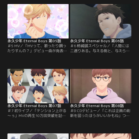
られながら歌や踊り、レッスンに次
た。踊ってみた動画の撮影を1週間
ぐレッスンの日々。永久少年は話題
後に控えたある日、真田は柿崎に呼
作りのために国民的アイドル
び出され居酒屋「しょっぺえ」で酒
「Gentlemen」の踊ってみた動画に
を飲み交わし、連れられるままに夜
挑戦することに。しかし、つい弱音
の公園へ足を運ぶ。そこにはひとり
を吐く真田を、石田は厳しく責め
ダンスの練習に励んでいる石田の姿
る。
があった。
永久少年 Eternal Boys 第05話
永久少年 Eternal Boys 第06話
＃5 MV／「MVって、歌ったり踊っ
＃6 柿崎誠スペシャル／「人間には
たりすんの？」デビュー曲が発表さ
二通りある。与える側と、与えられ
れ湧き立つ永久少年！デビューへ向
る側」22年前、新宿歌舞伎町の裏路
けた本格的なレッスンと、ビジュア
地で拾われた柿崎少年は、龍崎ノア
ルの強化が始まった。山中はCDを売
としてNo.1ホストの道を歩んでき
り出すために満プロの人気子役・宇
た。しかし、心の支えであった母の
喜多蓮とぺぺちゃんを登場させた
死をきっかけに、充実した日々を送
MVの制作を決める。しかし、蓮が
っていた柿崎の心に隙間が生まれて
MVへの出演を拒否し、現場は騒然
いた。ある日、柿崎は満プロの社
となる。さらにペペちゃんがスタジ
長・福子からある提案を受ける。
オを脱走してしまい…！？
永久少年 Eternal Boys 第07話
永久少年 Eternal Boys 第08話
＃7 初ライブ／「テンション上がる
＃8 CDデビュー／「これは企画の刷
～ぅ」MVの再生10万回突破を記念
新を図ったほうがいいかもね」つい
して永久少年初のリリースイベント
にCDデビューを果たした永久少年！
開催が決定！初めてのパフォーマン
しかし、チャートの結果はランク
スに沸き立つメンバーだったが、シ
外……。柿崎の提案でCDの売り上げ
ョッピングモールでのイベントは惨
向上のため、メンバーの個性を活か