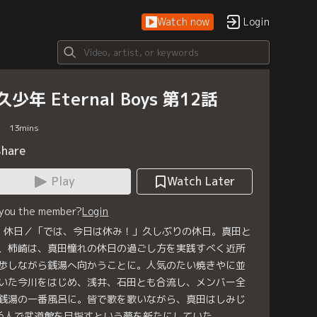
Watch now
Login
久少年 Eternal Boys 第12話
13
mins
Share
Play
Watch Later
 you the member?
Login
2 休日／「では、今日は休み！」久しぶりの休日。真田と
、柿崎は、真田憧れの休日の過ごし方を実践すべく近所
歩しながら銭湯へ向かうことに。人気のたい焼きやに並
いた今川をはじめ、浅井、石田とも合流し、メンバー全
銭湯の一番風呂に。皆で歌を歌いながら、真田はしみじ
6人で武道館を目指すという夢を新たにしていた。