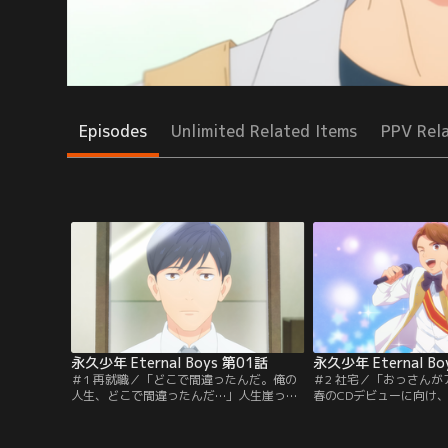
Episodes
Unlimited Related Items
PPV Rel
永久少年 Eternal Boys 第01話
永久少年 Eternal Bo
＃1 再就職／「どこで間違ったんだ。俺の
＃2 社宅／「おっさん
人生、どこで間違ったんだ…」人生崖っぷ
春のCDデビューに向け
ちのおっさん・真田健太郎は、ついに満福
のペペちゃんと共に合宿
芸能プロダクションの新規事業立ち上げメ
になった永久少年のメン
ンバーとして再就職を決めた。しかし、研
はカメラが設置され、朝