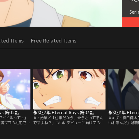
Seri
ated Items
Free Related Items
ys 第02話
永久少年 Eternal Boys 第03話
永久少年 Eterna
がアイドルって…」
＃3 始業／「仕事だから、やらされてるん
＃4 ザ・真田健
、満プロの社宅で猫
ですよね？」ついにデビューに向けてのレ
いれるんだ」退職
生活を始めること
ッスンがスタート！忘れた頃にやってくる
び普通の人生を手
バー。リビングに
筋肉痛に苦しめられながら歌や踊り、レッ
精を出していた。
昼晩1時間ずつ彼
スンに次ぐレッスンの日々。永久少年は話
1週間後に控えた