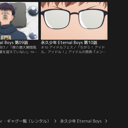
しょっぺえ」で酒を飲み
宇喜多蓮とぺぺちゃんを登場させたMVの
るままに夜の公園へ足を
制作を決める。しかし、蓮がMVへの出演
とりダンスの練習に励ん
を拒否し、現場は騒然となる。さらにペペ
あった。
ちゃんがスタジオを脱走してしまい…！？
l Boys 第09話
永久少年 Eternal Boys 第10話
夜明け／「僕の最大瞬間風
＃10 アイドルフェス／「ちがう！ アイド
夏を超えていない」14歳
ル、アイドル！」アイドルの祭典『メンズ
年は同年代のアイドル
アイドルフェス』に出演することになった
と出会う。爽田推しとなった石
永久少年。浮き立つメンバーをよそに
に撮影会の写真を忍ばせ
Gentlemenが出演すると聞いた石田は準備
いていた。アイドルへの
に余念がない。フェス当日、スタッフに間
中学教師となった石田
違えられながらもステージに立った永久少
徒から「アイドルになり
年だったが、パフォーマンス中に舞台袖に
られる。
立つ爽田を見つけた石田が…。
ィ・ギャグ一覧（レンタル）
永久少年 Eternal Boys
永久少年 E