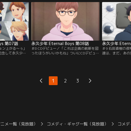
組みだ。集合した
題作りのために国民的アイドル
び出され居酒屋「
自己紹介を始める
「Gentlemen」の踊ってみた動画に挑戦す
交わし、連れられ
ない真田は戸惑う
ることに。しかし、つい弱音を吐く真田
運ぶ。そこにはひ
を、石田は厳しく責める。
でいる石田の姿が
ys 第07話
永久少年 Eternal Boys 第08話
永久少年 Eterna
ション上がる～ぅ」
＃8 CDデビュー／「これは企画の刷新を図
＃9 石田直樹の
記念して永久少年
ったほうがいいかもね」ついにCDデビュー
速は、まだ、あの
催が決定！初めて
を果たした永久少年！しかし、チャートの
の夏休み、石田少
立つメンバーだっ
結果はランク外……。柿崎の提案でCDの売
Gentlemen
ルでのイベントは
り上げ向上のため、メンバーの個性を活か
田は、パスケース
に真田がリベンジ
した動画配信を行うことに。過去の経験を
肌身離さず持ち歩
スーパーでのミニ
活かした動画配信は徐々に再生数を伸ばし
憧れを隠したまま
1
2
3
イブの開催と引き
ていく。一方、今川のだらけた私生活
は、進路相談で生
…。
に…。
たい」と打ち明け
アニメ一覧（見放題）
コメディ・ギャグ一覧（見放題）
コメデ