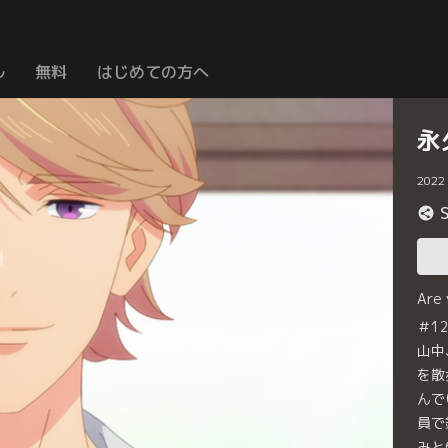
ル
無料
はじめての方へ
永
2022
Are
＃1
山中
を散
んで
員で
みと