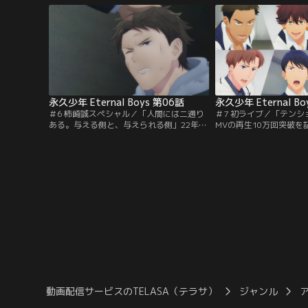
修のためホテルの宴会場へ向かった真田
らの様子が撮影される仕
は、満プロ40周年を記念して結成されたお
おっさんたちは一人ずつ
っさんアイドルプロジェクト「永久少年」
が、状況が理解できてい
のメンバーとしてステージに立っていた-
ばかりで…。
-！
永久少年 Eternal Boys 第06話
永久少年 Eternal Bo
＃6 柿崎誠スペシャル／「人間には二通り
＃7 初ライブ／「テン
ある。与える側と、与えられる側」22年
MVの再生10万回突破を
前、新宿歌舞伎町の裏路地で拾われた柿崎
初のリリースイベント開
少年は、龍崎ノアとしてNo.1ホストの道を
のパフォーマンスに沸き
歩んできた。しかし、心の支えであった母
たが、ショッピングモー
の死をきっかけに、充実した日々を送って
惨敗。落ち込むメンバー
いた柿崎の心に隙間が生まれていた。ある
の場として提案したのは
日、柿崎は満プロの社長・福子からある提
ライブ。しかし、ミニラ
案を受ける。
換えにセールの手伝いに
動画配信サービスのTELASA（テラサ）
ジャンル