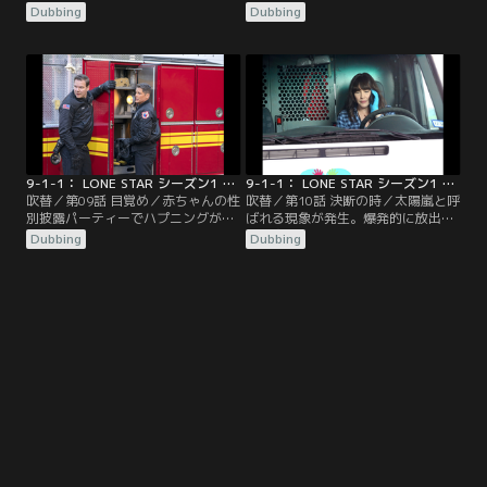
との通報が入る。チームは暴れ牛を
れない男の世話など、今回もチーム
Dubbing
Dubbing
捕まえるという危険な任務に挑まな
は大忙しだった。そんな中、126分
ければならない。テストの日が翌週
署に新しい仲間、犬のバターカップ
に迫っていたが、ストランド隊長は
がやってくる。チームはバターカッ
タイムを縮められず苦戦していた。
プに夢中だったが、TKにはその犬を
自分が負ければ、126分署の隊員た
愛せない理由があった。ワシントン
ちは居場所を失うことになる。
刑事はトラックと証拠品を調べてい
た。
9-1-1： LONE STAR シーズン1 第09話／吹替
9-1-1： LONE STAR シーズン1 第10話（最終話）／吹替
吹替／第09話 目覚め／赤ちゃんの性
吹替／第10話 決断の時／太陽嵐と呼
別披露パーティーでハプニングが発
ばれる現象が発生。爆発的に放出さ
生。通報を受けて急行した126分署
れた太陽フレアの影響は、地球上の
Dubbing
Dubbing
は、隊長不在のためジャドの指示で
人々だけでなく宇宙飛行士にも及ん
動いていた。他にも、洞窟探検中の
でいた。オースティンでは配電シス
親子や鼻にミニカーを詰まらせた子
テムや無線通信に障害が発生してい
などが、チームの助けを待ってい
た。計器が故障して医療用航空機が
た。ジャドは1人で暮らす81歳の父
不時着。操縦士からの通報を受けチ
を心配していた。グレイスと相談
ームは現場に急行する。一方、バス
し、自分たちの家の近くに引っ越さ
の横転事故に遭遇したTKは、カルロ
ないかと提案するが…。
スと共に人々を…。