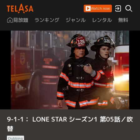
Watch now
見放題
ランキング
ジャンル
レンタル
無料
は
9-1-1： LONE STAR シーズン1 第05話／吹
替
Dubbing