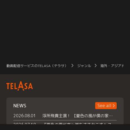
動画配信サービスのTELASA（テラサ）
ジャンル
海外・アジアドラ
NEWS
See all
2026.08.01
浮所飛貴主演！ 【夏色の風が僕の家にやってきた】 本日よりテラサで独占配信スタート！
2026.07.18
『夏色の雲が恋と嵐をまきおこす』スペシャルメイキング 【Part1】2026年７月18日（土）23時30分～配信スタート！話題のシーンの裏側を大公開！豪華キャスト大集合！ 『武宮家 真夏の家族会議』開催！