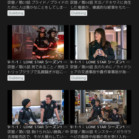
吹替／第03話 プライド／プライドの
吹替／第04話 天災／テキサスに発生
ために人は愚かなことをしてしま
した竜巻が、壊滅的な被害をもたら
う。穀物サイロから抜け出せなくな
す。コールセンターには通報が殺
Dubbing
Dubbing
った人や、大食いコンテストで倒れ
到。車ごと吹き飛ばされた人、半壊
た人、さらには建物の7階から飛び
した家に取り残された子供、武器庫
降りた人を助けるために、チームは
に閉じ込められた青年など、チーム
現場に急行する。そんな中、ストラ
を待つ人々は街中にあふれていた。
ンド隊長は治療の影響による体力低
ストランド隊長は息子に事情を話し
下に悩んでいた。ミシェルは失踪し
たいと思いながらも、なかなか打ち
た妹の手がかりを得るために、ダス
明けられずにいた。
ティンときちんと話そうと…。
9-1-1： LONE STAR シーズン1 第05話／吹替
9-1-1： LONE STAR シーズン1 第06話／吹替
吹替／第05話 男であること／男性ス
吹替／第06話 友のために／ライドシ
トリップクラブで乱闘騒ぎが起こ
ェアの交通事故や農作業事故が発
る。女性向けのシェルターの前では
生。チームは現場に急行する。スト
Dubbing
Dubbing
デモをしていた男が意識を失い、牛
ランド隊長は、以前126分署にいた
の人工授精所では火災が発生する。
ビリー・タイソンと知り合い、新し
今回もチームは大忙しだった。スト
くなった126分署に招待する。スト
ランド隊長はTKに付き添われて治療
ランド隊長とビリーにはいくつかの
に臨むが、新たな問題に頭を悩ませ
共通点があった。見習いのマテオは
ることになる。ポールは、ストリッ
筆記試験を間近に控え、緊張の日々
プクラブで助けた女性といい雰囲気
を過ごしていた。彼には絶対に落第
になるが…。
できない理由が…。
9-1-1： LONE STAR シーズン1 第07話／吹替
9-1-1： LONE STAR シーズン1 第08話／吹替
吹替／第07話 負けられない勝負／中
吹替／第08話 モンスター／ガラガラ
古車販売店で、牛が大暴れしている
ヘビの駆除や母親の死を受け入れら