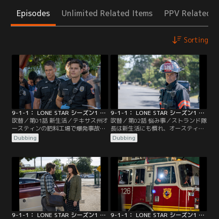
Episodes
Unlimited Related Items
PPV Related I
Sorting
9-1-1： LONE STAR シーズン1 第01話／吹替
9-1-1： LONE STAR シーズン1 第02話／吹替
吹替／第01話 新生活／テキサス州オ
吹替／第02話 悩み事／ストランド隊
ースティンの肥料工場で爆発事故が
長は新生活にも慣れ、オースティン
発生し、オースティン消防局の126
を気に入り始めていた。チームは通
Dubbing
Dubbing
分署が壊滅。その半年後、ニューヨ
報を受けてオフィスビルへ急行。そ
ークで暮らすアメリカ同時多発テロ
こで働く人々が、次々と窓から飛び
の英雄、オーウェン・ストランド
降りようとする怪事件が発生したた
は、126分署再建のためにオーステ
めだ。チームはパニックに陥った現
ィンに引っ越そうと決心する。スト
場で原因を突き止めようと奮闘す
ランド隊長の目標は、インクルーシ
る。ストランド隊長とジャドはそれ
ブな職場環境作りと史上最強チーム
ぞれ問題に向き合おうとしていた。
の発足だった。
9-1-1： LONE STAR シーズン1 第03話／吹替
9-1-1： LONE STAR シーズン1 第04話／吹替