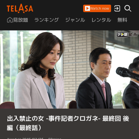
Watch now
見放題
ランキング
ジャンル
レンタル
無料
は
出入禁止の女 -事件記者クロガネ- 最終回 後
編（最終話）