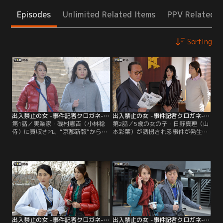
Episodes
Unlimited Related Items
PPV Related I
Sorting
出入禁止の女 -事件記者クロガネ- 第01話
出入禁止の女 -事件記者クロガネ- 第02話
第1話／実業家・磯村憲吉（小林稔
第2話／5歳の女の子・日野真理（山
侍）に買収され、“京都新報”からの
本彩葉）が誘拐される事件が発生
急な社名変更に追われる“京都タイ
し、報道協定が結ばれた。だが、京
ムス”本社…。しかも、京都市内のマ
都タイムス社会部記者・鉄 忍布（観
ンションでホスト・栗原誠の死体が
月ありさ）は、デスクの古林千華子
発見されたという事件の報を受け、
（財前直見）から、ライバル社に隠
社会部は慌ただしい朝を迎えてい
れてなんとか母親・恭子（水野真
た。
紀）に接近し、手記を取ってくるよ
う指示される。
出入禁止の女 -事件記者クロガネ- 第03話
出入禁止の女 -事件記者クロガネ- 第04話