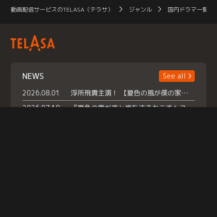
動画配信サービスのTELASA（テラサ）
ジャンル
国内ドラマ一覧（
NEWS
See all
2026.08.01
浮所飛貴主演！ 【夏色の風が僕の家にやってきた】 本日よりテラサで独占配信スタート！
2026.07.18
『夏色の雲が恋と嵐をまきおこす』スペシャルメイキング 【Part1】2026年７月18日（土）23時30分～配信スタート！話題のシーンの裏側を大公開！豪華キャスト大集合！ 『武宮家 真夏の家族会議』開催！
2026.07.15
救命医・遥（今田）の《心揺さぶる過去》や、 麻酔科医・権野（船越英一郎）の《謎多きプライベート》など… 《知られざるエピソード》を独占配信！