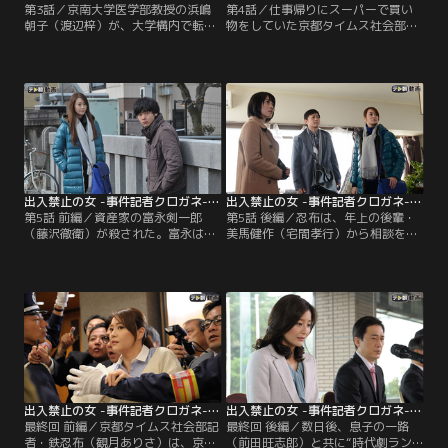
第3話／京南大学医学部教授の浜嶋
第4話／仕事帰りにスーパーで買い
朝子（渡辺梓）が、大学構内で転落
物をしていた京都タイムス社会部記
死体となって見つかった。状況から
者・鉄忍布（観月ありさ）は、息
自殺と思われ、夫でホテルチェーン
子・一路（前田旺志郎）の小学校時
社長の亮輔（大河内浩）は、妻が自
代の友人・吉野幸太（渋谷龍生）
殺したのは京都タイムス社会部記
が、副店長・那須慎二（蟹江一平）
者・鉄 忍布（観月ありさ）がしつこ
に万引きを疑われているところに出
くつきまとったせいだと証言。「あ
くわす。忍布は、幸太の所持品を那
の女が朝子を殺した！」と怒りをあ
須に確認させて彼の潔白を証明、家
らわにする。
まで送り届けた。ところが翌朝…。
出入禁止の女 -事件記者クロガネ- 第05話 前編
出入禁止の女 -事件記者クロガネ- 第05話 後編
第5話 前編／資産家の富永剣一郎
第5話 後編／忍布は、年上の後輩・
（藤沢徹衛）が殺された。富永は、
美馬健作（宅間孝行）から相談を持
表向きは投資顧問会社社長を名乗っ
ちかけられる。美馬は、行きつけの
ていたが、裏では高利貸しを営んで
マッサージ店の店長・藤原耐子（遠
おり、自宅にどれほどの資産を貯め
藤久美子）から1通の書類を預かっ
込んでいたのか謎だった。富永邸に
たのだが、どう扱ったらよいものか
は防犯カメラが30台以上も設置され
困っていると話す。その書類は、国
ていたが、すべてホームセンターで
有地の払い下げに関する念書とい
購入した偽物だったため、犯人の姿
う、きな臭いものだった。
はとらえておらず、犯人が何を奪い
去ったのかもわからなかった。
出入禁止の女 -事件記者クロガネ- 最終回 前編
出入禁止の女 -事件記者クロガネ- 最終回 後編（最終話）
最終回 前編／京都タイムス社会部記
最終回 後編／数日後、息子の一路
者・鉄忍布（観月ありさ）は、京都
（前田旺志郎）と共に“時代劇ラン