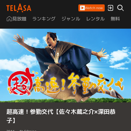
Watch now
見放題
ランキング
ジャンル
レンタル
無料
は
超高速！参勤交代【佐々木蔵之介×深田恭
子】