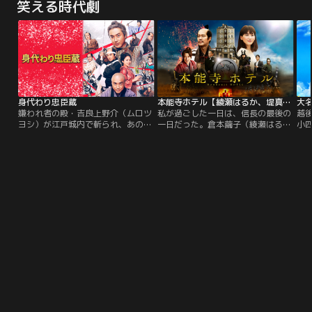
笑える時代劇
リ
身代わり忠臣蔵
本能寺ホテル【綾瀬はるか、堤真一出演】
大
嫌われ者の殿・吉良上野介（ムロツ
私が過ごした一日は、信長の最後の
越
ヨシ）が江戸城内で斬られ、あの世
一日だった。倉本繭子（綾瀬はる
小
行き！斬った赤穂藩主は当然切腹。
か）は、ふとしたきっかけで京都の
事
だが、殿を失った吉良家も幕府の謀
路地裏に佇むレトロな宿“本能寺ホ
＜松
略によって、お家存亡の危機に！！
テル”に宿泊する事に。なんとそこ
く
そんな一族の大ピンチを切り抜ける
は戦国時代に繋がる不思議なホテル
国
べく、上野介にそっくりな弟の坊
だった。一方、時は1582年。天下
った
主・孝証（ムロツヨシ）が身代わり
統一を目前に控えていた織田信長
円
となって幕府をダマす、前代未聞の
（堤真一）は森蘭丸（濱田岳）ら少
た
【身代わりミッション】に挑む！
数の家臣団と共に京都・本能寺に滞
策
在している…。
画