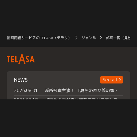
動画配信サービスのTELASA（テラサ）
ジャンル
邦画一覧（見放題
NEWS
See all
2026.08.01
浮所飛貴主演！ 【夏色の風が僕の家にやってきた】 本日よりテラサで独占配信スタート！
2026.07.18
『夏色の雲が恋と嵐をまきおこす』スペシャルメイキング 【Part1】2026年７月18日（土）23時30分～配信スタート！話題のシーンの裏側を大公開！豪華キャスト大集合！ 『武宮家 真夏の家族会議』開催！
2026.07.15
救命医・遥（今田）の《心揺さぶる過去》や、 麻酔科医・権野（船越英一郎）の《謎多きプライベート》など… 《知られざるエピソード》を独占配信！