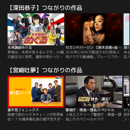
【深田恭子】つながりの作品
未来講師めぐる
セカンドバージン 【鈴木京香×長谷川博己】
南く
食後は、未来が見えるんです。24歳
2010年にNHKで放送された同名人
ある
の誕生日に突然、運命が変わった塾
気ドラマの劇場版。マレーシアのク
恋
の英語講師・めぐる！満腹になる
アラルンプールを舞台に、離婚経験
ん
と、人の20年後が見えるようになっ
のある45歳の敏腕出版プロデューサ
ラ
【宮崎吐夢】つながりの作品
てしまっためぐるがそのおかしな能
ーの中村るいが、17歳年下で既婚者
様
力を駆使しながら仕事に恋に奮闘す
のネット証券会社社長・鈴木行との
人
る爆笑コメディー！！
不倫におぼれていく姿を描く。
破天荒フェニックス
警視庁・捜査一課長スペシャル
トリ
倒産寸前のメガネチェーンが世界進
人気ミステリー『警視庁・捜査一課
自
出！？30歳茶髪社長の破天荒すぎる
長』のスペシャルドラマ
ン
経営術！実話を基にした奇跡の企業
才
再生物語！！
が