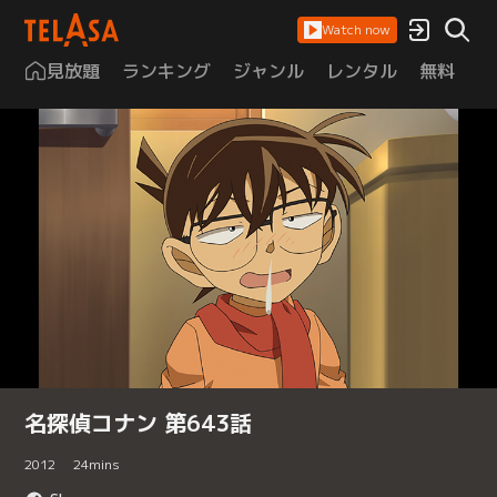
Watch now
見放題
ランキング
ジャンル
レンタル
無料
は
名探偵コナン 第643話
2012
24
mins