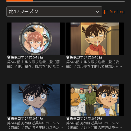
第17シーズン
Sorting
名探偵コナン 第642話
名探偵コナン 第643話
第642話 カルタ取り危機一髪（前
第643話 カルタ取り危機一髪（後
編）／正月早々、風邪を引いたコナ
編）／カルタを中断して母親とトイ
ンにカルタ取りの約束をしていた光
レに行く正男。哀は正男がトイレに
彦、歩美、元太、哀がテレビ電話を
行ったのは暗号を解く時間を与える
かけてくる。その時、同い年位の浦
ためと判断。「る」「こ」「に」
船正男が訪ねてくる。正男は知らな
「て」という正男が取ったカルタ4
い奴らが家に来たと助けを求める
枚の暗号解読に取りかかる。同時に
が、その直後に父親と母親が現れ連
コナンにもメールで暗号などの情報
れて行かれてしまう。やりとりを見
を送信する。この後、哀は暗号を解
ていたコナンは2人が正男の親では
読し、正男が本当の事を言っていた
ない事に気付いて…。
と気付くが…。
名探偵コナン 第644話
名探偵コナン 第645話
第644話 死ぬほど美味いラーメン
第645話 死ぬほど美味いラーメン
（前編）／死ぬほど美味いがうたい
（後編）／地上げ屋の西津はラーメ