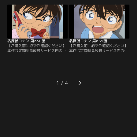
別配信 疾風の拳撃！世良真純・赤井
別配信 疾風の拳撃！世良真純・赤井
一家セレクション」にて3/14～
一家セレクション」にて3/14～
8/31まで配信中です。ご加入の方は
8/31まで配信中です。ご加入の方は
見放題ページよりご視聴ください。
見放題ページよりご視聴ください。
／第648話 探偵事務所籠城事件（勃
／第649話 探偵事務所籠城事件（狙
発）／探偵事務所に女流作家の光
撃）／沢栗に蘭の携帯が通話中だっ
井、湯地…。
た事がバレるが…。
名探偵コナン 第650話
名探偵コナン 第651話
【ご購入前に必ずご確認ください】
【ご購入前に必ずご確認ください】
本作は定額制見放題サービス内の
本作は定額制見放題サービス内の
「劇場版『名探偵コナン ハイウェイ
「劇場版『名探偵コナン ハイウェイ
の堕天使』公開記念！TVシリーズ特
の堕天使』公開記念！TVシリーズ特
別配信 疾風の拳撃！世良真純・赤井
別配信 疾風の拳撃！世良真純・赤井
一家セレクション」にて3/14～
一家セレクション」にて3/14～
8/31まで配信中です。ご加入の方は
8/31まで配信中です。ご加入の方は
見放題ページよりご視聴ください。
見放題ページよりご視聴ください。
1
／第650話 探偵事務所籠城事件（解
／※番組内の告知は、放送当時のも
放）／光井を殺害しようとする沢
のです。／第651話 コナンVS平次
栗。
東西探偵推理勝負