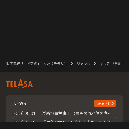
動画配信サービスのTELASA（テラサ）
ジャンル
キッズ・特撮一覧
NEWS
See all
2026.08.01
浮所飛貴主演！ 【夏色の風が僕の家にやってきた】 本日よりテラサで独占配信スタート！
2026.07.18
『夏色の雲が恋と嵐をまきおこす』スペシャルメイキング 【Part1】2026年７月18日（土）23時30分～配信スタート！話題のシーンの裏側を大公開！豪華キャスト大集合！ 『武宮家 真夏の家族会議』開催！