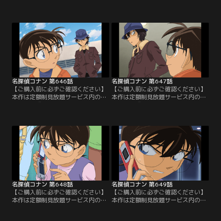
文句のラーメン店にやってきた小五
ンを食べた直後に苦しみ出して絶
郎とコナン。店長の小倉とバイトの
命。容疑者は店長の小倉、アルバイ
彩代は来店した不動産会社社長の西
トの彩代、隣りの理髪店店長の谷
津を追い返そうとする。この後、西
中。毒は西津の左手の親指と人差し
津が立ち寄ったばかりという隣りの
指、西津が使っていた箸、及び座っ
理髪店の店主、谷中も来店する。西
た席のテーブルの上から検出され、
津は散々悪態をついた後、ラーメン
コナンは容疑者3人の所持品に注目
を食べて苦しみ出し、本当に絶命し
する。3人は毒を入れるような容器
てしまう…。
を持っていなかったが…。
名探偵コナン 第646話
名探偵コナン 第647話
【ご購入前に必ずご確認ください】
【ご購入前に必ずご確認ください】
本作は定額制見放題サービス内の
本作は定額制見放題サービス内の
「劇場版『名探偵コナン ハイウェイ
「劇場版『名探偵コナン ハイウェイ
の堕天使』公開記念！TVシリーズ特
の堕天使』公開記念！TVシリーズ特
別配信 疾風の拳撃！世良真純・赤井
別配信 疾風の拳撃！世良真純・赤井
一家セレクション」にて3/14～
一家セレクション」にて3/14～
8/31まで配信中です。ご加入の方は
8/31まで配信中です。ご加入の方は
見放題ページよりご視聴ください。
見放題ページよりご視聴ください。
／第646話 幽霊ホテルの推理対決
／第647話 幽霊ホテルの推理対決
（前編）／杯戸ホテルにやってきた
（後編）／振り込め詐欺の首謀者、
コナン、蘭、園子。
上住が…。
名探偵コナン 第648話
名探偵コナン 第649話
【ご購入前に必ずご確認ください】
【ご購入前に必ずご確認ください】
本作は定額制見放題サービス内の
本作は定額制見放題サービス内の
「劇場版『名探偵コナン ハイウェイ
「劇場版『名探偵コナン ハイウェイ
の堕天使』公開記念！TVシリーズ特
の堕天使』公開記念！TVシリーズ特