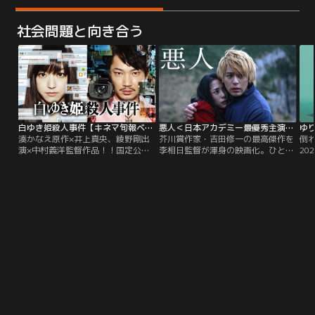
社会問題と向き合う
白ゆき姫殺人事件【キネマ旬報ベスト・テン主演男優賞】【井上真央、綾野剛出演】
悪人＜日本アカデミー最優秀主演男優＆女優賞＞【妻夫木聡×深津絵里】
ゆ
湊かなえ原作×井上真央、綾野剛出
芥川賞作家・吉田修一の最高傑作を
倒れ
演×中村義洋監督作品！！国定公
李相日監督が渾身の映画化。ひとつ
20
園・しぐれ谷で誰もが認める美人
の殺人事件。殺した男と愛した女。
賞
OLが惨殺された。全身をめった刺
引き裂かれた家族。さまざまな視点
の
しにされ、その後火をつけられた不
から事件の真相が明らかになるにつ
菅
可解な殺人事件を巡り、一人の女に
れ、観る者に「いったい誰が本当
る
疑惑の目が集まる。彼女の名前は城
の“悪人”なのか」を問う。悪意にま
護
野美姫。テレビ報道は過熱し、ネッ
みれたこの現代で、人は何にすがっ
に
トは炎上。果たして城野美姫は残忍
て生きれば良いのか。人間の善悪を
な魔女なのか？それとも…。
深くえぐる演出と豪華キャストによ
る究極のヒューマンドラマ。