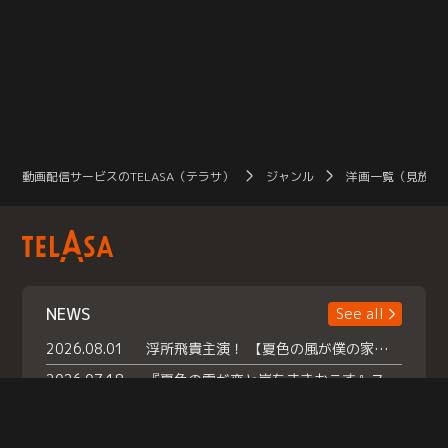
動画配信サービスのTELASA（テラサ）
ジャンル
洋画一覧（見放題
NEWS
See all
2026.08.01
浮所飛貴主演！ 【夏色の風が僕の家にやってきた】 本日よりテラサで独占配信スタート！
2026.07.18
『夏色の雲が恋と嵐をまきおこす』スペシャルメイキング 【Part1】2026年７月18日（土）23時30分～配信スタート！話題のシーンの裏側を大公開！豪華キャスト大集合！ 『武宮家 真夏の家族会議』開催！
2026.07.15
救命医・遥（今田）の《心揺さぶる過去》や、 麻酔科医・権野（船越英一郎）の《謎多きプライベート》など… 《知られざるエピソード》を独占配信！