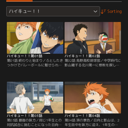
ハイキュー！！
Sorting
ハイキュー！！第01話
ハイキュー！！第02話
第01話 終わりと始まり／ふとしたき
第02話 烏野高校排球部／中学時代に
っかけでバレーボールに魅せられた
影山擁する北川第一に惨敗を喫した
少年、日向翔陽。中学3年になった
日向は、リベンジを誓い烏野高校に
日向は、部員がいない逆風にも負け
入学する。しかし奇しくもその相手
ず、やっとの思いでメンバーを集
である、コート上の王様・影山と体
め、最初で最後の公式戦に出場す
育館で再会。はなから衝突の絶えな
る。しかしその前に、「コート上の
い日向と影山は勝手に勝負を始めよ
王様」と異名を取る天才プレーヤ
うとするが、3年生の主将・澤村
ー・影山飛雄が立ちはだかるのだっ
は、互いがチームメイトと自覚する
た…。
まで一切部活に参加させないと、宣
言されてしまい…！？
ハイキュー！！第03話
ハイキュー！！第04話
第03話 最強の味方／同じ1年生との
第04話 頂の景色／日向と影山は、2
対抗試合に挑むことになった日向と
年生田中を味方に迎え、1年生の月