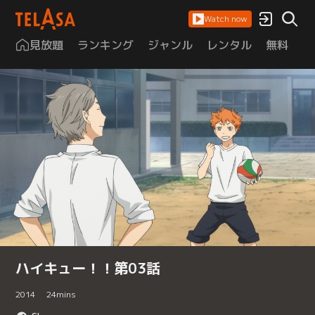
Watch now
見放題
ランキング
ジャンル
レンタル
無料
は
ハイキュー！！第03話
2014
24
mins