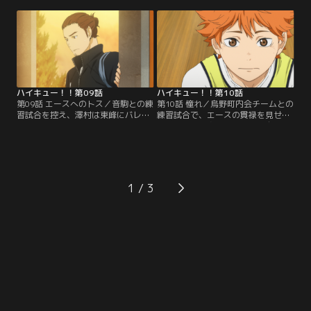
しかしそのとき、故障明けの青城の
経て、コーチの必要性を痛感した武
主将・及川がコートに訪れる。超攻
田は、前任の名将・烏養監督の孫で
撃的セッターの及川が繰り出す、強
ある、烏養繋心に再び部員の指導を
力なサーブに烏野は--。
依頼するが--。
ハイキュー！！第09話
ハイキュー！！第10話
第09話 エースへのトス／音駒との練
第10話 憧れ／烏野町内会チームとの
習試合を控え、澤村は東峰にバレー
練習試合で、エースの貫禄を見せる
部へ戻るよう促す。しかし菅原や西
東峰。日向は身長・パワーと自分に
谷に合わせる顔がないと、断わる東
ないものを持つ東峰に、羨望のまな
峰。そんななか、現役時に音駒との
ざしを向ける。そんな日向の様子を
交流が深かった繋心は、武田から練
見た影山は、日向を試合に集中させ
習試合の決定を聞いて--。
るため、思わぬ行動に出るのだった-
-。
1