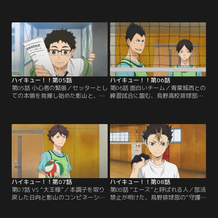
影山は、2年生田中の助けもあって
島・山口と3年生・澤村の混成チー
早朝から特訓を開始する。練習の最
ムとの対抗試合に挑む。影山を挑発
中、自分にもトスを上げてほしいと
しながら、高い壁として立ちはだか
訴える日向に対し、試合に勝つため
る月島と、主将としての貫録を見せ
には必要はないと、影山はそれを拒
る澤村を前に、早くもピンチに立た
否する。日向は影山に認めさせるた
される二人。果たして日向・影山に
め更なる練習を開始するが…！？
勝機はあるのか--！？
ハイキュー！！第05話
ハイキュー！！第06話
第05話 小心者の緊張／セッターとし
第06話 面白いチーム／青葉城西との
ての本領を発揮し始めた影山と、天
練習試合に臨む、烏野高校排球部。
性のスピードとバネを持つ日向。2
しかし高校初の試合を前に、日向の
人のコンビネーションが噛み合いは
緊張は最高潮へ達する。そして影山
じめ、遂に対抗試合に勝利、晴れて
は、青葉城西に入学した中学時代の
烏野高校排球部に入部を果たす。そ
チームメイト・金田一と再会、“コ
んな中、バレー部顧問・武田一鉄が
ート上の王様”と呼ばれていた過去
もたらした吉報。それは、県ベスト
が甦る。強敵を相手に、新生・烏野
4青葉城西高校との練習試合だった-
は力を発揮することはできるのか-
-！
-！？
ハイキュー！！第07話
ハイキュー！！第08話
第07話 VS “大王様”／本調子を取り
第08話 “エース”と呼ばれる人／部活
戻した日向と影山のコンビネーショ
禁止が明けた、烏野排球部の“守護
ンで、セットを取り返し、勝利へあ
神”・2年生の西谷が、練習中の部員
と一歩まで青城を追い詰めた烏野。
たちの前に現れる。一方、青城戦を