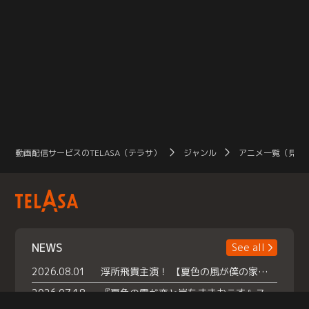
動画配信サービスのTELASA（テラサ）
ジャンル
アニメ一覧（見放
NEWS
See all
2026.08.01
浮所飛貴主演！ 【夏色の風が僕の家にやってきた】 本日よりテラサで独占配信スタート！
2026.07.18
『夏色の雲が恋と嵐をまきおこす』スペシャルメイキング 【Part1】2026年７月18日（土）23時30分～配信スタート！話題のシーンの裏側を大公開！豪華キャスト大集合！ 『武宮家 真夏の家族会議』開催！