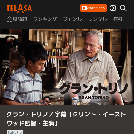
Watch now
見放題
ランキング
ジャンル
レンタル
無料
は
グラン・トリノ／字幕【クリント・イースト
ウッド監督・主演】
Subtitle