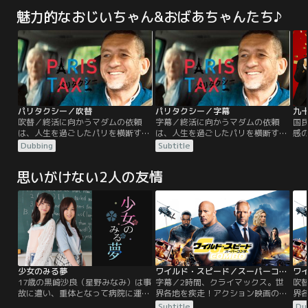
魅力的なおじいちゃん&おばあちゃんたち♪
パリタクシー／吹替
パリタクシー／字幕
九
吹替／終活に向かうマダムの依頼
字幕／終活に向かうマダムの依頼
国
は、人生を過ごしたパリを横断す
は、人生を過ごしたパリを横断す
感
る“寄り道”。だがその道のりは「ま
る“寄り道”。だがその道のりは「ま
宣
Dubbing
Subtitle
さか」の連続で...！？驚きながら、
さか」の連続で...！？驚きながら、
（
笑って、泣いて！意外すぎる感動
笑って、泣いて！意外すぎる感動
う
思いがけない2人の友情
作！パリのタクシー運転手のシャル
作！パリのタクシー運転手のシャル
し
ルは、人生最大の危機を迎えてい
ルは、人生最大の危機を迎えてい
娘
た。金なし、休みなし、免停寸前、
た。金なし、休みなし、免停寸前、
（
このままでは最愛の家族にも会わせ
このままでは最愛の家族にも会わせ
持
る顔がない。
る顔がない。
版
（
少女のみる夢
ワイルド・スピード／スーパーコンボ／字幕
17歳の黒崎沙良（星野みなみ）は事
字幕／2時間、クライマックス。世
吹
故に遭い、重体となって病院に運び
界各地を疾走！アクション映画の歴
界
込まれた。翌朝、目を覚ました沙良
史をも塗り替えるぶっちぎりのスケ
史
Subtitle
Du