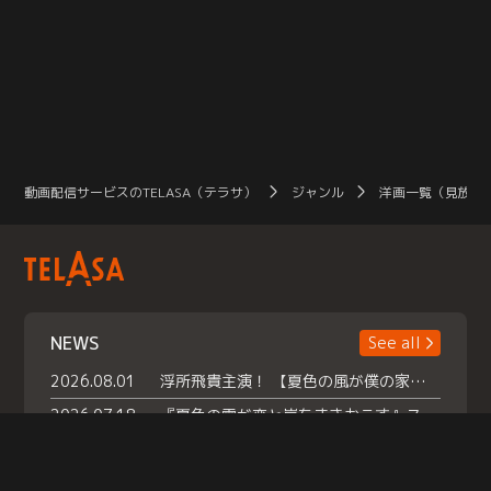
動画配信サービスのTELASA（テラサ）
ジャンル
洋画一覧（見放題
NEWS
See all
2026.08.01
浮所飛貴主演！ 【夏色の風が僕の家にやってきた】 本日よりテラサで独占配信スタート！
2026.07.18
『夏色の雲が恋と嵐をまきおこす』スペシャルメイキング 【Part1】2026年７月18日（土）23時30分～配信スタート！話題のシーンの裏側を大公開！豪華キャスト大集合！ 『武宮家 真夏の家族会議』開催！
2026.07.15
救命医・遥（今田）の《心揺さぶる過去》や、 麻酔科医・権野（船越英一郎）の《謎多きプライベート》など… 《知られざるエピソード》を独占配信！