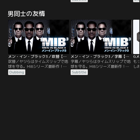
は、ベッドの横にひとりの看護師が
ール感！ロサンゼルスで娘と暮らす
ー
いることに気づく。なぜか身体のど
追跡のプロで元FBI特別捜査官ルー
追跡
男同士の友情
こにも痛みを感じない沙良は病室を
ク・ホブスと、ロンドンで優雅な生
ク
出て、日高七海（齋藤飛鳥）と名乗
活を送る元MI6エージェントのデッ
活を
るその看護師に院内を案内してもら
カード・ショウ。2人の元に、行方
カ
う。だがその夜、沙良は七海が看護
をくらませたMI6の女性エージェン
をく
師ではなく、入院患者であることを
トのハッティを保護して欲しいとい
ト
知る。しかも、七海は7歳のときに
う政府の協力要請が入る。
う
交通事故に遭遇して以来、10年もの
間、意識が戻らないままだという。
そして沙良もまた、自分が未だこん
メン・イン・ブラック3／吹替【ウィル・スミス×トミー・リー・ジョーンズ】
メン・イン・ブラック3／字幕【ウィル・スミス×トミー・リー・ジョーンズ】
Gメ
睡状態にあることを知らされて驚
吹替／ヤツらはタイムスリップで地
字幕／ヤツらはタイムスリップで地
も
く。2人はまるで幽体離脱のよう
球を守る。MIBシリーズ最新作！エ
球を守る。MIBシリーズ最新作！エ
し
に、意識が身体から抜け出した状態
ージェント“J”と“K”のコンビは日
ージェント“J”と“K”のコンビは日
情
Dubbing
Subtitle
だったのだ。
夜、エイリアンたちを監視、取締り
夜、エイリアンたちを監視、取締り
春
に奔走していた。ある日、Kの姿を
に奔走していた。ある日、Kの姿を
ド
探すJに上司は、「Kは40年前に亡
探すJに上司は、「Kは40年前に亡
力
くなった」と……。
くなった」と…。
た
す
く
の