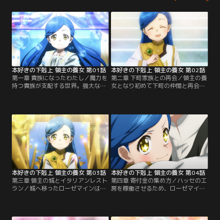
本好きの下剋上 領主の養女 第01話
本好きの下剋上 領主の養女 第02話
第一章 貴族になったわたし／魔力を
第二章 下町家族との再会／領主の養
持つ貴族が支配する世界。強大な魔
女となり初めて下町の仲間と再会す
力を秘めた本好きの少女・マインは
るローゼマイン。しかし彼らの態度
下町の家族達を守るため「ローゼマ
は貴族に対するもので立場の違いを
イン」と名を変え、領主の養女とな
痛感させられる。そんな中、家族か
るべく洗礼式に臨むが……。
らの手紙が舞い込み……。
本好きの下剋上 領主の養女 第03話
本好きの下剋上 領主の養女 第04話
第三章 領主の城とイタリアンレスト
第四章 寄付金の集め方／ハッセの工
ラン／城へ移ったローゼマインは筆
房を稼働させるため、ローゼマイン
頭側仕え・リヒャルダ達と新生活を
はお茶会で寄付金を集めることに。
始める。一方ギルベルタ商会のベン
フェシュピールの演奏会を開くこと
ノがイタリアンレストランを開き、
を思いつき、貴族女性達のアイドル
領主達を招いて試食会が行われる
である神官長・フェルディナンドの