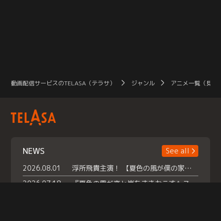
動画配信サービスのTELASA（テラサ）
ジャンル
アニメ一覧（見放
NEWS
See all
2026.08.01
浮所飛貴主演！ 【夏色の風が僕の家にやってきた】 本日よりテラサで独占配信スタート！
2026.07.18
『夏色の雲が恋と嵐をまきおこす』スペシャルメイキング 【Part1】2026年７月18日（土）23時30分～配信スタート！話題のシーンの裏側を大公開！豪華キャスト大集合！ 『武宮家 真夏の家族会議』開催！
2026.07.15
救命医・遥（今田）の《心揺さぶる過去》や、 麻酔科医・権野（船越英一郎）の《謎多きプライベート》など… 《知られざるエピソード》を独占配信！