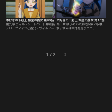
本好きの下剋上 領主の養女 第09話
本好きの下剋上 領主の養女 第10話
第九章 ヴィルフリートの一日神殿長
第十章 はじめての素材採集／収穫
／ローゼマインと義兄・ヴィルフリ
祭。今年は各地を巡りつつ、ローゼ
ートは入れ替え生活を行うことに。
マインの薬の素材「リュエルの実」
ここぞとばかりに読書を楽しむロー
の採集を行う。魔力の高まるシュツ
ゼマイン。一方、ヴィルフリートは
ェーリアの夜に採集へ向かう一同。-
城を出れば遊べると思っていた
-だが、そこに強大な魔獣が現れる！
が……。
1