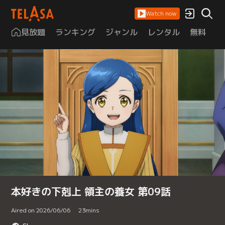
Watch now
見放題
ランキング
ジャンル
レンタル
無料
は
本好きの下剋上 領主の養女 第09話
Aired on 2026/06/06
23
mins